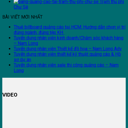
Trạm thu phí
Chư Sê
BÀI VIẾT MỚI NHẤT
Thuê billboard quảng cáo tại HCM: Hướng dẫn chọn vị trí
đúng ngành, đúng tệp KH
Tuyển dụng nhân viên kinh doanh/Chăm sóc khách hàng
– Nam Long
Tuyển dụng nhân viên Thiết kế đồ họa – Nam Long Adv
Tuyển dụng nhân viên thiết kế kỹ thuật quảng cáo & Hồ
sơ dự án
Tuyển dụng nhân viên sale thi công quảng cáo – Nam
Long
VIDEO