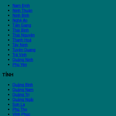
Nam Định
Ninh Thuận
Ninh Bình
Nghệ An
Tiền Giang
Thái Bình
Thái Nguyên
Thanh Hoá
Tây Ninh
Tuyên Quang
Trà Vinh
Quảng Ninh
Phú Yên
TỈNH
Quảng Bình
Quảng Nam
Quảng Trị
Quảng Ngãi
Sơn La
Phú Thọ
Vĩnh Phúc