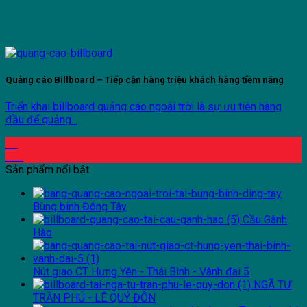
Quảng cáo Billboard – Tiếp cận hàng triệu khách hàng tiềm năng
Triển khai billboard quảng cáo ngoài trời là sự ưu tiên hàng
đầu để quảng...
31
Th7
Sản phẩm nổi bật
Bùng binh Đông Tây
Cầu Gành
Hào
Nút giao CT Hưng Yên - Thái Bình - Vành đai 5
NGÃ TƯ
TRẦN PHÚ - LÊ QUÝ ĐÔN