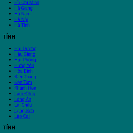
Hồ Chí Minh
Hà Giang
Hà Nam
Hà Nội
Hà Tĩnh
TỈNH
Hải Dương
Hậu Giang
Hải Phòng
Hưng Yên
Hòa Bình
Kiên Giang
Kon Tum
Khánh Hoà
Lâm Đồng
Long An
Lai Châu
Lạng Sơn
Lào Cai
TỈNH