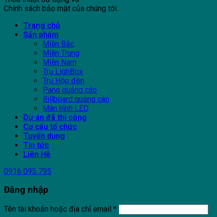
Chính sách bảo mật của chúng tôi.
Trang chủ
Sản phẩm
Miền Bắc
Miền Trung
Miền Nam
Trụ LighBox
Trụ Hộp đèn
Pano quảng cáo
Billboard quảng cáo
Màn hình LED
Dự án đã thi công
Cơ cấu tổ chức
Tuyển dụng
Tin tức
Liên Hệ
0916 095 795
Đăng nhập
Tên tài khoản hoặc địa chỉ email
*