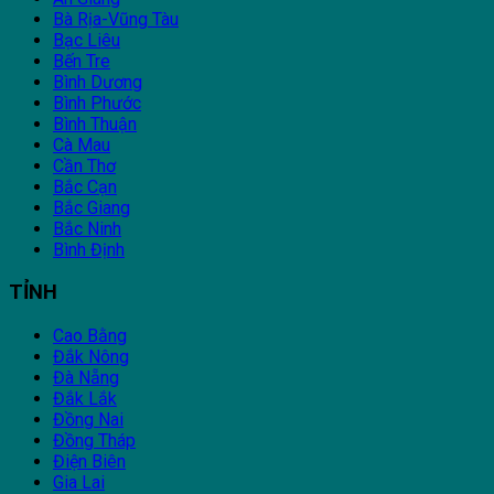
Bà Rịa-Vũng Tàu
Bạc Liêu
Bến Tre
Bình Dương
Bình Phước
Bình Thuận
Cà Mau
Cần Thơ
Bắc Cạn
Bắc Giang
Bắc Ninh
Bình Định
TỈNH
Cao Bằng
Đắk Nông
Đà Nẵng
Đắk Lắk
Đồng Nai
Đồng Tháp
Điện Biên
Gia Lai