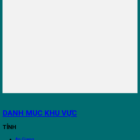
DANH MỤC KHU VỰC
TỈNH
An Giang