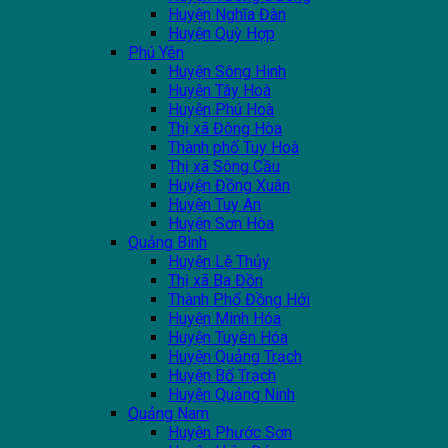
Huyện Nghĩa Đàn
Huyện Quỳ Hợp
Phú Yên
Huyện Sông Hinh
Huyện Tây Hoà
Huyện Phú Hoà
Thị xã Đông Hòa
Thành phố Tuy Hoà
Thị xã Sông Cầu
Huyện Đồng Xuân
Huyện Tuy An
Huyện Sơn Hòa
Quảng Bình
Huyện Lệ Thủy
Thị xã Ba Đồn
Thành Phố Đồng Hới
Huyện Minh Hóa
Huyện Tuyên Hóa
Huyện Quảng Trạch
Huyện Bố Trạch
Huyện Quảng Ninh
Quảng Nam
Huyện Phước Sơn