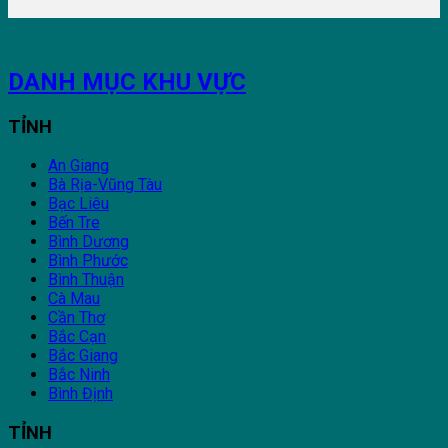
DANH MỤC KHU VỰC
TỈNH
An Giang
Bà Rịa-Vũng Tàu
Bạc Liêu
Bến Tre
Bình Dương
Bình Phước
Bình Thuận
Cà Mau
Cần Thơ
Bắc Cạn
Bắc Giang
Bắc Ninh
Bình Định
TỈNH