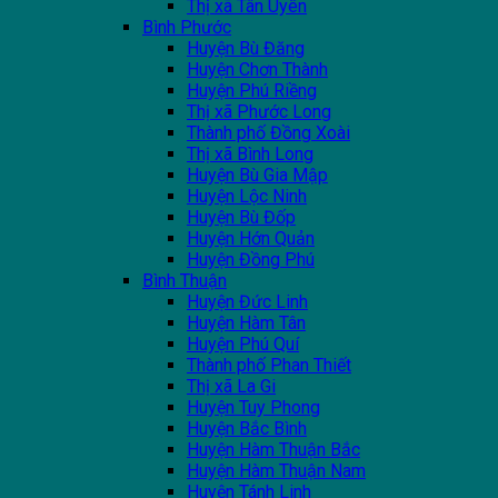
Thị xã Tân Uyên
Bình Phước
Huyện Bù Đăng
Huyện Chơn Thành
Huyện Phú Riềng
Thị xã Phước Long
Thành phố Đồng Xoài
Thị xã Bình Long
Huyện Bù Gia Mập
Huyện Lộc Ninh
Huyện Bù Đốp
Huyện Hớn Quản
Huyện Đồng Phú
Bình Thuận
Huyện Đức Linh
Huyện Hàm Tân
Huyện Phú Quí
Thành phố Phan Thiết
Thị xã La Gi
Huyện Tuy Phong
Huyện Bắc Bình
Huyện Hàm Thuận Bắc
Huyện Hàm Thuận Nam
Huyện Tánh Linh