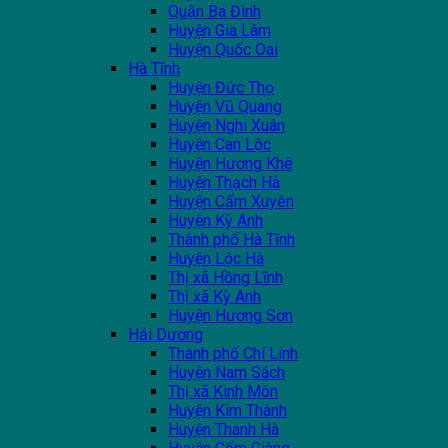
Quận Ba Đình
Huyện Gia Lâm
Huyện Quốc Oai
Hà Tĩnh
Huyện Đức Thọ
Huyện Vũ Quang
Huyện Nghi Xuân
Huyện Can Lộc
Huyện Hương Khê
Huyện Thạch Hà
Huyện Cẩm Xuyên
Huyện Kỳ Anh
Thành phố Hà Tĩnh
Huyện Lộc Hà
Thị xã Hồng Lĩnh
Thị xã Kỳ Anh
Huyện Hương Sơn
Hải Dương
Thành phố Chí Linh
Huyện Nam Sách
Thị xã Kinh Môn
Huyện Kim Thành
Huyện Thanh Hà