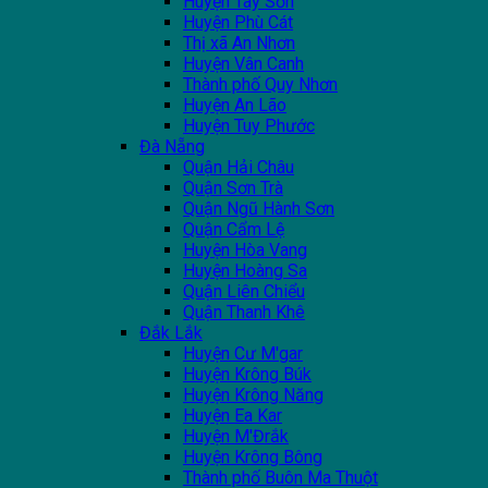
Huyện Tây Sơn
Huyện Phù Cát
Thị xã An Nhơn
Huyện Vân Canh
Thành phố Quy Nhơn
Huyện An Lão
Huyện Tuy Phước
Đà Nẵng
Quận Hải Châu
Quận Sơn Trà
Quận Ngũ Hành Sơn
Quận Cẩm Lệ
Huyện Hòa Vang
Huyện Hoàng Sa
Quận Liên Chiểu
Quận Thanh Khê
Đắk Lắk
Huyện Cư M'gar
Huyện Krông Búk
Huyện Krông Năng
Huyện Ea Kar
Huyện M'Đrắk
Huyện Krông Bông
Thành phố Buôn Ma Thuột