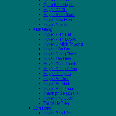
Quận Bình Thạnh
Huyện Củ Chi
Huyện Bình Chánh
Huyện Hóc Môn
Huyện Nhà Bè
Kiên Giang
Huyện Kiên Hải
Huyện Kiên Lương
Huyện U Minh Thượng
Huyện Hòn Đất
Huyện Giang Thành
Huyện Tân Hiệp
Huyện Châu Thành
Huyện Giồng Riềng
Huyện Gò Quao
Huyện An Biên
Huyện An Minh
Huyện Vĩnh Thuận
Thành phổ Rạch Giá
Huyện Phú Quốc
Thị xã Hà Tiên
Lâm Đồng
Huyện Bảo Lâm