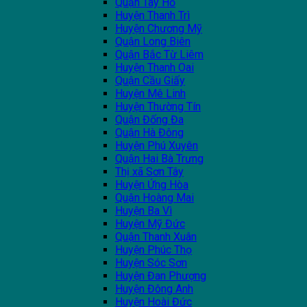
Quận Tây Hồ
Huyện Thanh Trì
Huyện Chương Mỹ
Quận Long Biên
Quận Bắc Từ Liêm
Huyện Thanh Oai
Quận Cầu Giấy
Huyện Mê Linh
Huyện Thường Tín
Quận Đống Đa
Quận Hà Đông
Huyện Phú Xuyên
Quận Hai Bà Trưng
Thị xã Sơn Tây
Huyện Ứng Hòa
Quận Hoàng Mai
Huyện Ba Vì
Huyện Mỹ Đức
Quận Thanh Xuân
Huyện Phúc Thọ
Huyện Sóc Sơn
Huyện Đan Phượng
Huyện Đông Anh
Huyện Hoài Đức