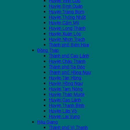
Huyện Vĩnh Cửu
Huyện Định Quán
Huyện Trảng Bom
Huyện Thống Nhất
Huyện Cẩm Mỹ
Huyện Long Thành
Huyện Xuân Lộc
Huyện Nhơn Trạch
Thành phố Biên Hòa
Đồng Tháp
Thành phố Cao Lãnh
Huyện Châu Thành
Thành phố Sa Đéc
Thành phố Hồng Ngự
Huyện Tân Hồng
Huyện Hồng Ngự
Huyện Tam Nông
Huyện Tháp Mười
Huyện Cao Lãnh
Huyện Thanh Bình
Huyện Lấp Vò
Huyện Lai Vung
Hậu Giang
Thành phố Vị Thanh