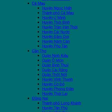
Cà Mau
Huyện Ngọc Hiển
Thành phố Cà Mau
Huyện U Minh
Huyện Thới Bình
Huyện Trần Văn Thời
Huyện Cái Nước
Huyện Đầm Dơi
Huyện Năm Căn
Huyện Phú Tân
Cần Thơ
Quận Ninh Kiều
Quận Ô Môn
Quận Bình Thuỷ
Quận Cái Răng
Quận Thốt Nốt
Huyện Vĩnh Thạnh
Huyện Cờ Đỏ
Huyện Phong Điền
Huyện Thới Lai
Đồng Nai
Thành phố Long Khánh
Huyện Tân Phú