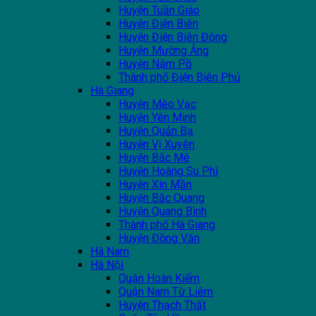
Huyện Tuần Giáo
Huyện Điện Biên
Huyện Điện Biên Đông
Huyện Mường Ảng
Huyện Nậm Pồ
Thành phố Điện Biên Phủ
Hà Giang
Huyện Mèo Vạc
Huyện Yên Minh
Huyện Quản Bạ
Huyện Vị Xuyên
Huyện Bắc Mê
Huyện Hoàng Su Phì
Huyện Xín Mần
Huyện Bắc Quang
Huyện Quang Bình
Thành phố Hà Giang
Huyện Đồng Văn
Hà Nam
Hà Nội
Quận Hoàn Kiếm
Quận Nam Từ Liêm
Huyện Thạch Thất