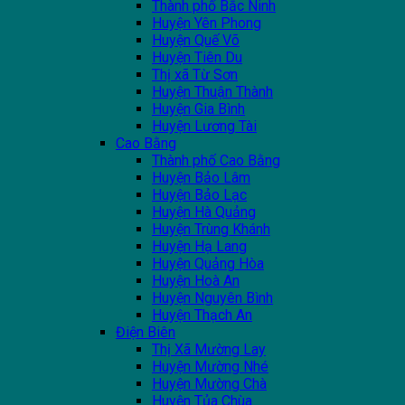
Thành phố Bắc Ninh
Huyện Yên Phong
Huyện Quế Võ
Huyện Tiên Du
Thị xã Từ Sơn
Huyện Thuận Thành
Huyện Gia Bình
Huyện Lương Tài
Cao Bằng
Thành phố Cao Bằng
Huyện Bảo Lâm
Huyện Bảo Lạc
Huyện Hà Quảng
Huyện Trùng Khánh
Huyện Hạ Lang
Huyện Quảng Hòa
Huyện Hoà An
Huyện Nguyên Bình
Huyện Thạch An
Điện Biên
Thị Xã Mường Lay
Huyện Mường Nhé
Huyện Mường Chà
Huyện Tủa Chùa