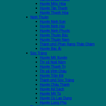
Huyện Mộc Hóa
Huyện Tân Thạnh
Huyện Thạnh Hóa
Ninh Thuận
Huyện Ninh Sơn
Huyện Ninh Hải
Huyện Ninh Phước
Huyện Thuận Bắc
Huyện Thuận Nam
Thành phố Phan Rang-Tháp Chàm
Huyện Bác Ái
Sóc Trăng
Huyện Mỹ Xuyên
Thị xã Ngã Năm
Huyện Thạnh Trị
Thị xã Vĩnh Châu
Huyện Trần Đề
Thành phố Sóc Trăng
Huyện Châu Thành
Huyện Kế Sách
Huyện Mỹ Tú
Huyện Cù Lao Dung
Huyện Long Phú