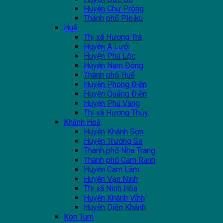
Huyện Chư Prông
Thành phố Pleiku
Huế
Thị xã Hương Trà
Huyện A Lưới
Huyện Phú Lộc
Huyện Nam Đông
Thành phố Huế
Huyện Phong Điền
Huyện Quảng Điền
Huyện Phú Vang
Thị xã Hương Thủy
Khánh Hoà
Huyện Khánh Sơn
Huyện Trường Sa
Thành phố Nha Trang
Thành phố Cam Ranh
Huyện Cam Lâm
Huyện Vạn Ninh
Thị xã Ninh Hòa
Huyện Khánh Vĩnh
Huyện Diên Khánh
Kon Tum