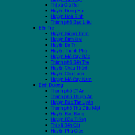
Thị xã Giá Rai
Huyện Đông Hải
Huyện Hoà Bình
Thành phố Bạc Liêu
Bến Tre
Huyện Giồng Trôm
Huyện Bình Đại
Huyện Ba Tri
Huyện Thạnh Phú
Huyện Mỏ Cày Bắc
Thành phố Bến Tre
Huyện Châu Thành
Huyện Chợ Lách
Huyện Mỏ Cày Nam
Bình Dương
Thành phố Dĩ An
Thành phố Thuận An
Huyện Bắc Tân Uyên
Thành phố Thủ Dầu Một
Huyện Bàu Bàng
Huyện Dầu Tiếng
Thị xã Bến Cát
Huyện Phú Giáo