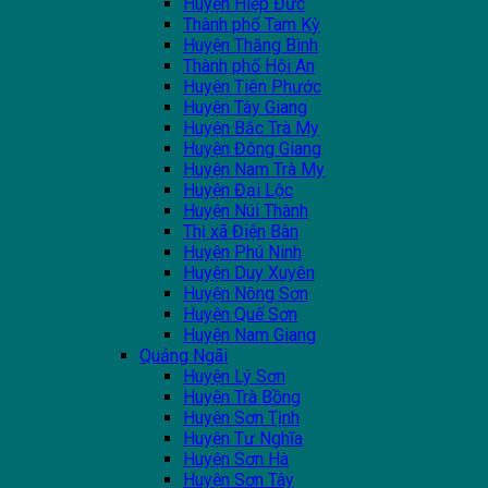
Huyện Hiệp Đức
Thành phố Tam Kỳ
Huyện Thăng Bình
Thành phố Hội An
Huyện Tiên Phước
Huyện Tây Giang
Huyện Bắc Trà My
Huyện Đông Giang
Huyện Nam Trà My
Huyện Đại Lộc
Huyện Núi Thành
Thị xã Điện Bàn
Huyện Phú Ninh
Huyện Duy Xuyên
Huyện Nông Sơn
Huyện Quế Sơn
Huyện Nam Giang
Quảng Ngãi
Huyện Lý Sơn
Huyện Trà Bồng
Huyện Sơn Tịnh
Huyện Tư Nghĩa
Huyện Sơn Hà
Huyện Sơn Tây