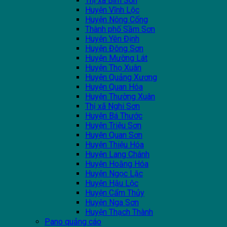
Thị xã Bỉm Sơn
Huyện Vĩnh Lộc
Huyện Nông Cống
Thành phố Sầm Sơn
Huyện Yên Định
Huyện Đông Sơn
Huyện Mường Lát
Huyện Thọ Xuân
Huyện Quảng Xương
Huyện Quan Hóa
Huyện Thường Xuân
Thị xã Nghi Sơn
Huyện Bá Thước
Huyện Triệu Sơn
Huyện Quan Sơn
Huyện Thiệu Hóa
Huyện Lang Chánh
Huyện Hoằng Hóa
Huyện Ngọc Lặc
Huyện Hậu Lộc
Huyện Cẩm Thủy
Huyện Nga Sơn
Huyện Thạch Thành
Pano quảng cáo