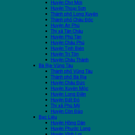
Huyện Chợ Mới
Huyện Thoại Sơn
Thành phố Long Xuyên
Thành phố Châu Đốc
Huyện An Phú
Thị xã Tân Châu
Huyện Phú Tân
Huyện Châu Phú
Huyện Tịnh Biên
Huyện Tri Tôn
Huyện Châu Thành
Bà Rịa-Vũng Tàu
Thành phố Vũng Tàu
Thành phố Bà Rịa
Huyện Châu Đức
Huyện Xuyên Mộc
Huyện Long Điền
Huyện Đất Đỏ
Thị xã Phú Mỹ
Huyện Côn Đảo
Bạc Liêu
Huyện Hồng Dân
Huyện Phước Long
Huyện Vĩnh Lợi