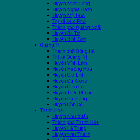
Huyện Minh Long
Huyện Nghĩa Hành
Huyện Mộ Đức
Thị xã Đức Phổ
Thành phố Quảng Ngãi
Huyện Ba Tơ
Huyện Bình Sơn
Quảng Trị
Thành phố Đông Hà
Thị xã Quảng Trị
Huyện Vĩnh Linh
Huyện Hướng Hóa
Huyện Gio Linh
Huyện Đa Krông
Huyện Cam Lộ
Huyện Triệu Phong
Huyện Hải Lăng
Huyện Cồn Cỏ
Thanh Hoá
Huyện Như Xuân
Thành phố Thanh Hóa
Huyện Hà Trung
Huyện Như Thanh