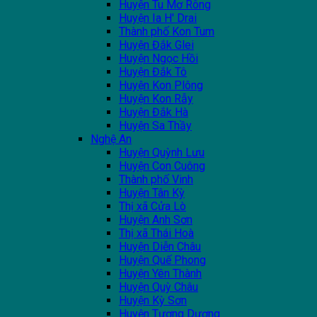
Huyện Tu Mơ Rông
Huyện Ia H' Drai
Thành phố Kon Tum
Huyện Đắk Glei
Huyện Ngọc Hồi
Huyện Đắk Tô
Huyện Kon Plông
Huyện Kon Rẫy
Huyện Đắk Hà
Huyện Sa Thầy
Nghệ An
Huyện Quỳnh Lưu
Huyện Con Cuông
Thành phố Vinh
Huyện Tân Kỳ
Thị xã Cửa Lò
Huyện Anh Sơn
Thị xã Thái Hoà
Huyện Diễn Châu
Huyện Quế Phong
Huyện Yên Thành
Huyện Quỳ Châu
Huyện Kỳ Sơn
Huyện Tương Dương