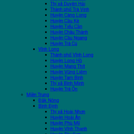
Thị xã Duyên Hải
Thành phố Trà Vinh
Huyện Càng Long
Huyện Cầu Kè
Huyện Tiểu Cần
Huyện Châu Thành
Huyện Cầu Ngang
Huyện Trà Cú
Vĩnh Long
Thành phố Vĩnh Long
Huyện Long Hồ
Huyện Mang Thít
Huyện Vũng Liêm
Huyện Tam Bình
Thị xã Bình Minh
Huyện Trà Ôn
Miền Trung
Đắk Nông
Bình Định
Thị xã Hoài Nhơn
Huyện Hoài Ân
Huyện Phù Mỹ
Huyện Vĩnh Thạnh