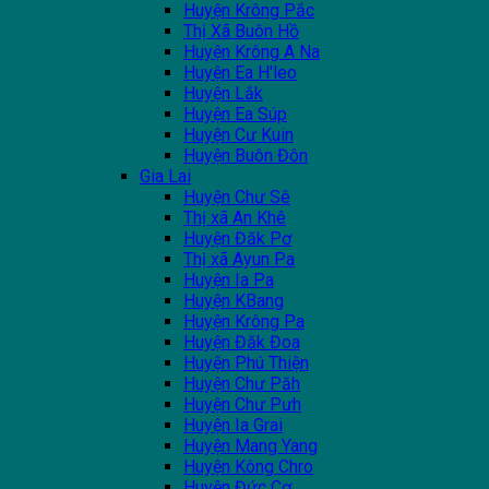
Huyện Krông Pắc
Thị Xã Buôn Hồ
Huyện Krông A Na
Huyện Ea H'leo
Huyện Lắk
Huyện Ea Súp
Huyện Cư Kuin
Huyện Buôn Đôn
Gia Lai
Huyện Chư Sê
Thị xã An Khê
Huyện Đăk Pơ
Thị xã Ayun Pa
Huyện Ia Pa
Huyện KBang
Huyện Krông Pa
Huyện Đăk Đoa
Huyện Phú Thiện
Huyện Chư Păh
Huyện Chư Pưh
Huyện Ia Grai
Huyện Mang Yang
Huyện Kông Chro
Huyện Đức Cơ