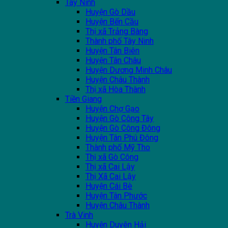
Tây Ninh
Huyện Gò Dầu
Huyện Bến Cầu
Thị xã Trảng Bàng
Thành phố Tây Ninh
Huyện Tân Biên
Huyện Tân Châu
Huyện Dương Minh Châu
Huyện Châu Thành
Thị xã Hòa Thành
Tiền Giang
Huyện Chợ Gạo
Huyện Gò Công Tây
Huyện Gò Công Đông
Huyện Tân Phú Đông
Thành phố Mỹ Tho
Thị xã Gò Công
Thị xã Cai Lậy
Thị Xã Cai Lậy
Huyện Cái Bè
Huyện Tân Phước
Huyện Châu Thành
Trà Vinh
Huyện Duyên Hải