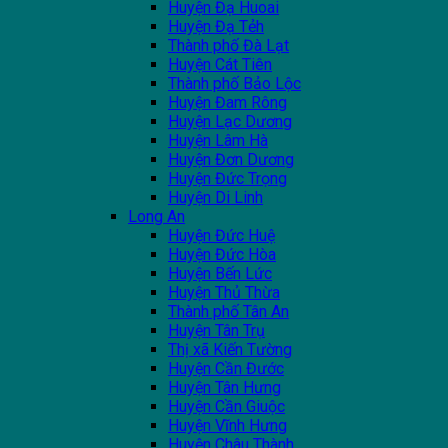
Huyện Đạ Huoai
Huyện Đạ Tẻh
Thành phố Đà Lạt
Huyện Cát Tiên
Thành phố Bảo Lộc
Huyện Đam Rông
Huyện Lạc Dương
Huyện Lâm Hà
Huyện Đơn Dương
Huyện Đức Trọng
Huyện Di Linh
Long An
Huyện Đức Huệ
Huyện Đức Hòa
Huyện Bến Lức
Huyện Thủ Thừa
Thành phố Tân An
Huyện Tân Trụ
Thị xã Kiến Tường
Huyện Cần Đước
Huyện Tân Hưng
Huyện Cần Giuộc
Huyện Vĩnh Hưng
Huyện Châu Thành