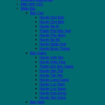
Màn hình LED
Miền Bắc
Bắc Cạn
Huyện Chợ Đồn
Huyện Chợ Mới
Huyện Na Rì
Thành Phố Bắc Kạn
Huyện Pác Nặm
Huyện Ba Bể
Huyện Ngân Sơn
Huyện Bạch Thông
Bắc Giang
Huyện Việt Yên
Huyện Hiệp Hòa
Thành phố Bắc Giang
Huyện Yên Thế
Huyện Tân Yên
Huyện Lạng Giang
Huyện Lục Nam
Huyện Lục Ngạn
Huyện Sơn Động
Huyện Yên Dũng
Bắc Ninh