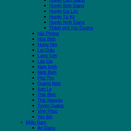
Huyện Cẩm Giàng
Huyện Bình Giang
Huyện Gia Lộc
Huyện Tứ Kỳ
Huyện Ninh Giang
Thành phố Hải Dương
Hải Phòng
Hòa Bình
Hưng Yên
Lai Châu
Lạng Sơn
Lào Cai
Nam Định
Ninh Bình
Phú Thọ
Quảng Ninh
Sơn La
Thái Bình
Thái Nguyên
Tuyên Quang
Vĩnh Phúc
Yên Bái
Miền Nam
An Giang