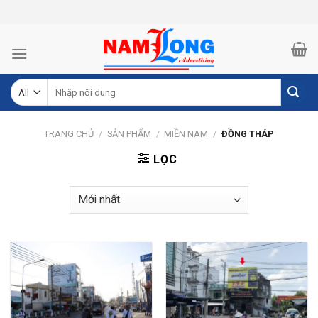
Skip
to
content
Tìm
kiếm:
TRANG CHỦ
/
SẢN PHẨM
/
MIỀN NAM
/
ĐỒNG THÁP
LỌC