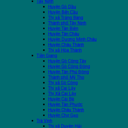
Tây Ninh
Huyện Gò Dầu
Huyện Bến Cầu
Thị xã Trảng Bàng
Thành phố Tây Ninh
Huyện Tân Biên
Huyện Tân Châu
Huyện Dương Minh Châu
Huyện Châu Thành
Thị xã Hòa Thành
Tiền Giang
Huyện Gò Công Tây
Huyện Gò Công Đông
Huyện Tân Phú Đông
Thành phố Mỹ Tho
Thị xã Gò Công
Thị xã Cai Lậy
Thị Xã Cai Lậy
Huyện Cái Bè
Huyện Tân Phước
Huyện Châu Thành
Huyện Chợ Gạo
Trà Vinh
Thị xã Duyên Hải