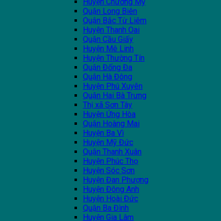
Huyện Chương Mỹ
Quận Long Biên
Quận Bắc Từ Liêm
Huyện Thanh Oai
Quận Cầu Giấy
Huyện Mê Linh
Huyện Thường Tín
Quận Đống Đa
Quận Hà Đông
Huyện Phú Xuyên
Quận Hai Bà Trưng
Thị xã Sơn Tây
Huyện Ứng Hòa
Quận Hoàng Mai
Huyện Ba Vì
Huyện Mỹ Đức
Quận Thanh Xuân
Huyện Phúc Thọ
Huyện Sóc Sơn
Huyện Đan Phượng
Huyện Đông Anh
Huyện Hoài Đức
Quận Ba Đình
Huyện Gia Lâm