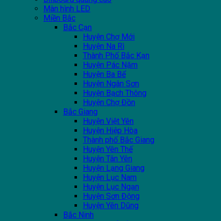
Màn hình LED
Miền Bắc
Bắc Cạn
Huyện Chợ Mới
Huyện Na Rì
Thành Phố Bắc Kạn
Huyện Pác Nặm
Huyện Ba Bể
Huyện Ngân Sơn
Huyện Bạch Thông
Huyện Chợ Đồn
Bắc Giang
Huyện Việt Yên
Huyện Hiệp Hòa
Thành phố Bắc Giang
Huyện Yên Thế
Huyện Tân Yên
Huyện Lạng Giang
Huyện Lục Nam
Huyện Lục Ngạn
Huyện Sơn Động
Huyện Yên Dũng
Bắc Ninh