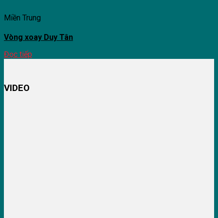
Miền Trung
Vòng xoay Duy Tân
Đọc tiếp
VIDEO