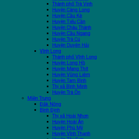
Thành phố Trà Vinh
Huyện Càng Long
Huyện Cầu Kè
Huyện Tiểu Cần
Huyện Châu Thành
Huyện Cầu Ngang
Huyện Trà Cú
Huyện Duyên Hải
Vĩnh Long
Thành phố Vĩnh Long
Huyện Long Hồ
Huyện Mang Thít
Huyện Vũng Liêm
Huyện Tam Bình
Thị xã Bình Minh
Huyện Trà Ôn
Miền Trung
Đắk Nông
Bình Định
Thị xã Hoài Nhơn
Huyện Hoài Ân
Huyện Phù Mỹ
Huyện Vĩnh Thạnh