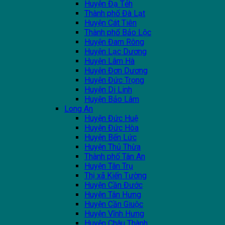
Huyện Đạ Tẻh
Thành phố Đà Lạt
Huyện Cát Tiên
Thành phố Bảo Lộc
Huyện Đam Rông
Huyện Lạc Dương
Huyện Lâm Hà
Huyện Đơn Dương
Huyện Đức Trọng
Huyện Di Linh
Huyện Bảo Lâm
Long An
Huyện Đức Huệ
Huyện Đức Hòa
Huyện Bến Lức
Huyện Thủ Thừa
Thành phố Tân An
Huyện Tân Trụ
Thị xã Kiến Tường
Huyện Cần Đước
Huyện Tân Hưng
Huyện Cần Giuộc
Huyện Vĩnh Hưng
Huyện Châu Thành