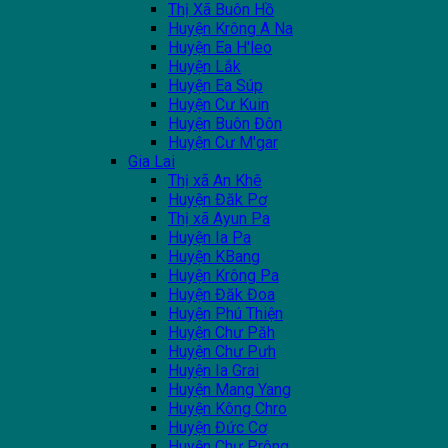
Thị Xã Buôn Hồ
Huyện Krông A Na
Huyện Ea H'leo
Huyện Lắk
Huyện Ea Súp
Huyện Cư Kuin
Huyện Buôn Đôn
Huyện Cư M'gar
Gia Lai
Thị xã An Khê
Huyện Đăk Pơ
Thị xã Ayun Pa
Huyện Ia Pa
Huyện KBang
Huyện Krông Pa
Huyện Đăk Đoa
Huyện Phú Thiện
Huyện Chư Păh
Huyện Chư Pưh
Huyện Ia Grai
Huyện Mang Yang
Huyện Kông Chro
Huyện Đức Cơ
Huyện Chư Prông