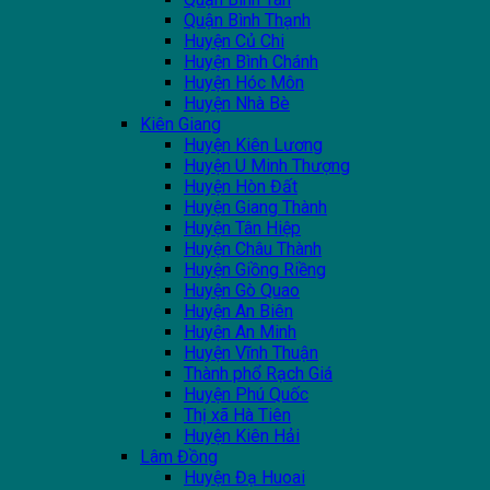
Quận Bình Thạnh
Huyện Củ Chi
Huyện Bình Chánh
Huyện Hóc Môn
Huyện Nhà Bè
Kiên Giang
Huyện Kiên Lương
Huyện U Minh Thượng
Huyện Hòn Đất
Huyện Giang Thành
Huyện Tân Hiệp
Huyện Châu Thành
Huyện Giồng Riềng
Huyện Gò Quao
Huyện An Biên
Huyện An Minh
Huyện Vĩnh Thuận
Thành phổ Rạch Giá
Huyện Phú Quốc
Thị xã Hà Tiên
Huyện Kiên Hải
Lâm Đồng
Huyện Đạ Huoai