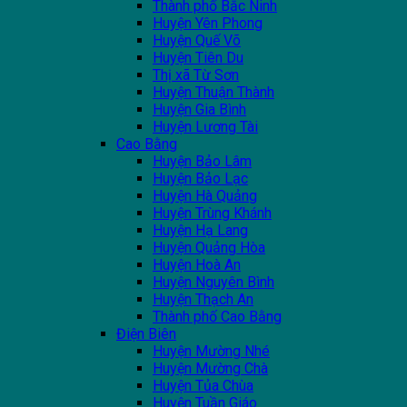
Thành phố Bắc Ninh
Huyện Yên Phong
Huyện Quế Võ
Huyện Tiên Du
Thị xã Từ Sơn
Huyện Thuận Thành
Huyện Gia Bình
Huyện Lương Tài
Cao Bằng
Huyện Bảo Lâm
Huyện Bảo Lạc
Huyện Hà Quảng
Huyện Trùng Khánh
Huyện Hạ Lang
Huyện Quảng Hòa
Huyện Hoà An
Huyện Nguyên Bình
Huyện Thạch An
Thành phố Cao Bằng
Điện Biên
Huyện Mường Nhé
Huyện Mường Chà
Huyện Tủa Chùa
Huyện Tuần Giáo