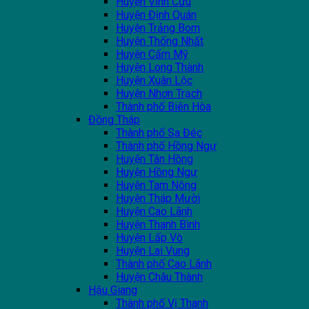
Huyện Vĩnh Cửu
Huyện Định Quán
Huyện Trảng Bom
Huyện Thống Nhất
Huyện Cẩm Mỹ
Huyện Long Thành
Huyện Xuân Lộc
Huyện Nhơn Trạch
Thành phố Biên Hòa
Đồng Tháp
Thành phố Sa Đéc
Thành phố Hồng Ngự
Huyện Tân Hồng
Huyện Hồng Ngự
Huyện Tam Nông
Huyện Tháp Mười
Huyện Cao Lãnh
Huyện Thanh Bình
Huyện Lấp Vò
Huyện Lai Vung
Thành phố Cao Lãnh
Huyện Châu Thành
Hậu Giang
Thành phố Vị Thanh