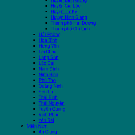
Huyện Bình Giang
Huyện Gia Lộc
Huyện Tứ Kỳ
Huyện Ninh Giang
Thành phố Hải Dương
Thành phố Chí Linh
Hải Phòng
Hòa Bình
Hưng Yên
Lai Châu
Lạng Sơn
Lào Cai
Nam Định
Ninh Bình
Phú Thọ
Quảng Ninh
Sơn La
Thái Bình
Thái Nguyên
Tuyên Quang
Vĩnh Phúc
Yên Bái
Miền Nam
An Giang