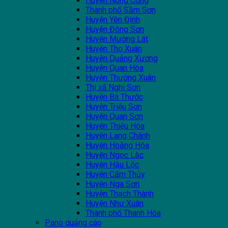
Huyện Nông Cống
Thành phố Sầm Sơn
Huyện Yên Định
Huyện Đông Sơn
Huyện Mường Lát
Huyện Thọ Xuân
Huyện Quảng Xương
Huyện Quan Hóa
Huyện Thường Xuân
Thị xã Nghi Sơn
Huyện Bá Thước
Huyện Triệu Sơn
Huyện Quan Sơn
Huyện Thiệu Hóa
Huyện Lang Chánh
Huyện Hoằng Hóa
Huyện Ngọc Lặc
Huyện Hậu Lộc
Huyện Cẩm Thủy
Huyện Nga Sơn
Huyện Thạch Thành
Huyện Như Xuân
Thành phố Thanh Hóa
Pano quảng cáo