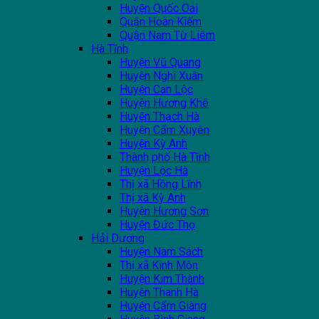
Huyện Quốc Oai
Quận Hoàn Kiếm
Quận Nam Từ Liêm
Hà Tĩnh
Huyện Vũ Quang
Huyện Nghi Xuân
Huyện Can Lộc
Huyện Hương Khê
Huyện Thạch Hà
Huyện Cẩm Xuyên
Huyện Kỳ Anh
Thành phố Hà Tĩnh
Huyện Lộc Hà
Thị xã Hồng Lĩnh
Thị xã Kỳ Anh
Huyện Hương Sơn
Huyện Đức Thọ
Hải Dương
Huyện Nam Sách
Thị xã Kinh Môn
Huyện Kim Thành
Huyện Thanh Hà
Huyện Cẩm Giàng