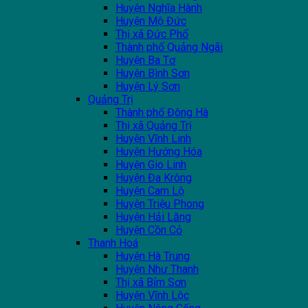
Huyện Nghĩa Hành
Huyện Mộ Đức
Thị xã Đức Phổ
Thành phố Quảng Ngãi
Huyện Ba Tơ
Huyện Bình Sơn
Huyện Lý Sơn
Quảng Trị
Thành phố Đông Hà
Thị xã Quảng Trị
Huyện Vĩnh Linh
Huyện Hướng Hóa
Huyện Gio Linh
Huyện Đa Krông
Huyện Cam Lộ
Huyện Triệu Phong
Huyện Hải Lăng
Huyện Cồn Cỏ
Thanh Hoá
Huyện Hà Trung
Huyện Như Thanh
Thị xã Bỉm Sơn
Huyện Vĩnh Lộc