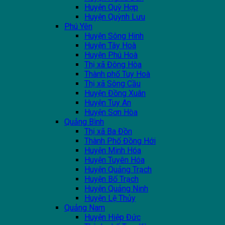
Huyện Quỳ Hợp
Huyện Quỳnh Lưu
Phú Yên
Huyện Sông Hinh
Huyện Tây Hoà
Huyện Phú Hoà
Thị xã Đông Hòa
Thành phố Tuy Hoà
Thị xã Sông Cầu
Huyện Đồng Xuân
Huyện Tuy An
Huyện Sơn Hòa
Quảng Bình
Thị xã Ba Đồn
Thành Phố Đồng Hới
Huyện Minh Hóa
Huyện Tuyên Hóa
Huyện Quảng Trạch
Huyện Bố Trạch
Huyện Quảng Ninh
Huyện Lệ Thủy
Quảng Nam
Huyện Hiệp Đức