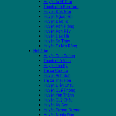
Huyện Ia H' Drai
Thành phố Kon Tum
Huyện Đắk Glei
Huyện Ngọc Hồi
Huyện Đắk Tô
Huyện Kon Plông
Huyện Kon Rẫy
Huyện Đắk Hà
Huyện Sa Thầy
Huyện Tu Mơ Rông
Nghệ An
Huyện Con Cuông
Thành phố Vinh
Huyện Tân Kỳ
Thị xã Cửa Lò
Huyện Anh Sơn
Thị xã Thái Hoà
Huyện Diễn Châu
Huyện Quế Phong
Huyện Yên Thành
Huyện Quỳ Châu
Huyện Kỳ Sơn
Huyện Tương Dương
Huyện Nghĩa Đàn