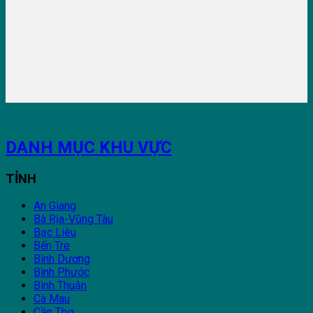
DANH MỤC KHU VỰC
TỈNH
An Giang
Bà Rịa-Vũng Tàu
Bạc Liêu
Bến Tre
Bình Dương
Bình Phước
Bình Thuận
Cà Mau
Cần Thơ