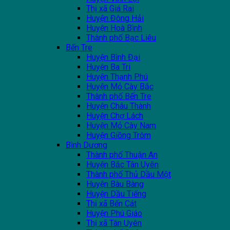
Thị xã Giá Rai
Huyện Đông Hải
Huyện Hoà Bình
Thành phố Bạc Liêu
Bến Tre
Huyện Bình Đại
Huyện Ba Tri
Huyện Thạnh Phú
Huyện Mỏ Cày Bắc
Thành phố Bến Tre
Huyện Châu Thành
Huyện Chợ Lách
Huyện Mỏ Cày Nam
Huyện Giồng Trôm
Bình Dương
Thành phố Thuận An
Huyện Bắc Tân Uyên
Thành phố Thủ Dầu Một
Huyện Bàu Bàng
Huyện Dầu Tiếng
Thị xã Bến Cát
Huyện Phú Giáo
Thị xã Tân Uyên