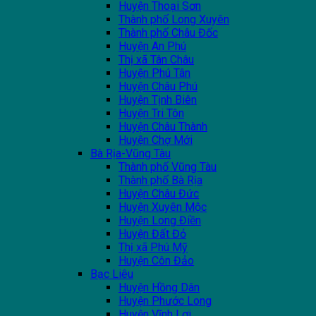
Huyện Thoại Sơn
Thành phố Long Xuyên
Thành phố Châu Đốc
Huyện An Phú
Thị xã Tân Châu
Huyện Phú Tân
Huyện Châu Phú
Huyện Tịnh Biên
Huyện Tri Tôn
Huyện Châu Thành
Huyện Chợ Mới
Bà Rịa-Vũng Tàu
Thành phố Vũng Tàu
Thành phố Bà Rịa
Huyện Châu Đức
Huyện Xuyên Mộc
Huyện Long Điền
Huyện Đất Đỏ
Thị xã Phú Mỹ
Huyện Côn Đảo
Bạc Liêu
Huyện Hồng Dân
Huyện Phước Long
Huyện Vĩnh Lợi