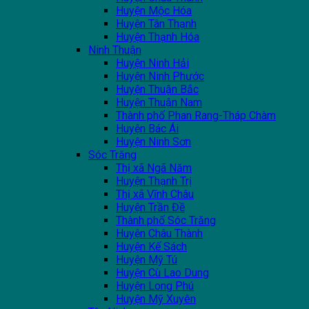
Huyện Mộc Hóa
Huyện Tân Thạnh
Huyện Thạnh Hóa
Ninh Thuận
Huyện Ninh Hải
Huyện Ninh Phước
Huyện Thuận Bắc
Huyện Thuận Nam
Thành phố Phan Rang-Tháp Chàm
Huyện Bác Ái
Huyện Ninh Sơn
Sóc Trăng
Thị xã Ngã Năm
Huyện Thạnh Trị
Thị xã Vĩnh Châu
Huyện Trần Đề
Thành phố Sóc Trăng
Huyện Châu Thành
Huyện Kế Sách
Huyện Mỹ Tú
Huyện Cù Lao Dung
Huyện Long Phú
Huyện Mỹ Xuyên