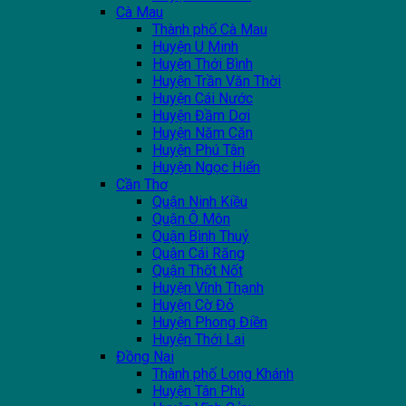
Cà Mau
Thành phố Cà Mau
Huyện U Minh
Huyện Thới Bình
Huyện Trần Văn Thời
Huyện Cái Nước
Huyện Đầm Dơi
Huyện Năm Căn
Huyện Phú Tân
Huyện Ngọc Hiển
Cần Thơ
Quận Ninh Kiều
Quận Ô Môn
Quận Bình Thuỷ
Quận Cái Răng
Quận Thốt Nốt
Huyện Vĩnh Thạnh
Huyện Cờ Đỏ
Huyện Phong Điền
Huyện Thới Lai
Đồng Nai
Thành phố Long Khánh
Huyện Tân Phú