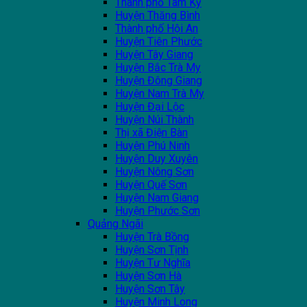
Thành phố Tam Kỳ
Huyện Thăng Bình
Thành phố Hội An
Huyện Tiên Phước
Huyện Tây Giang
Huyện Bắc Trà My
Huyện Đông Giang
Huyện Nam Trà My
Huyện Đại Lộc
Huyện Núi Thành
Thị xã Điện Bàn
Huyện Phú Ninh
Huyện Duy Xuyên
Huyện Nông Sơn
Huyện Quế Sơn
Huyện Nam Giang
Huyện Phước Sơn
Quảng Ngãi
Huyện Trà Bồng
Huyện Sơn Tịnh
Huyện Tư Nghĩa
Huyện Sơn Hà
Huyện Sơn Tây
Huyện Minh Long