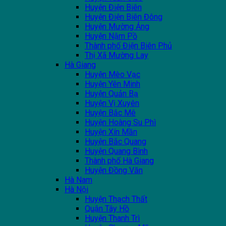
Huyện Điện Biên
Huyện Điện Biên Đông
Huyện Mường Ảng
Huyện Nậm Pồ
Thành phố Điện Biên Phủ
Thị Xã Mường Lay
Hà Giang
Huyện Mèo Vạc
Huyện Yên Minh
Huyện Quản Bạ
Huyện Vị Xuyên
Huyện Bắc Mê
Huyện Hoàng Su Phì
Huyện Xín Mần
Huyện Bắc Quang
Huyện Quang Bình
Thành phố Hà Giang
Huyện Đồng Văn
Hà Nam
Hà Nội
Huyện Thạch Thất
Quận Tây Hồ
Huyện Thanh Trì