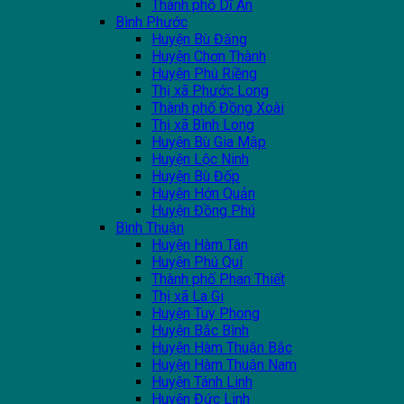
Thành phố Dĩ An
Bình Phước
Huyện Bù Đăng
Huyện Chơn Thành
Huyện Phú Riềng
Thị xã Phước Long
Thành phố Đồng Xoài
Thị xã Bình Long
Huyện Bù Gia Mập
Huyện Lộc Ninh
Huyện Bù Đốp
Huyện Hớn Quản
Huyện Đồng Phú
Bình Thuận
Huyện Hàm Tân
Huyện Phú Quí
Thành phố Phan Thiết
Thị xã La Gi
Huyện Tuy Phong
Huyện Bắc Bình
Huyện Hàm Thuận Bắc
Huyện Hàm Thuận Nam
Huyện Tánh Linh
Huyện Đức Linh