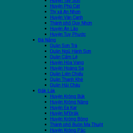
Huyện Tây Sơn
Huyện Phù Cát
Thị xã An Nhơn
Huyện Vân Canh
Thành phố Quy Nhơn
Huyện An Lão
Huyện Tuy Phước
Đà Nẵng
Quận Sơn Trà
Quận Ngũ Hành Sơn
Quận Cẩm Lệ
Huyện Hòa Vang
Huyện Hoàng Sa
Quận Liên Chiểu
Quận Thanh Khê
Quận Hải Châu
Đắk Lắk
Huyện Krông Búk
Huyện Krông Năng
Huyện Ea Kar
Huyện M'Đrắk
Huyện Krông Bông
Thành phố Buôn Ma Thuột
Huyện Krông Pắc