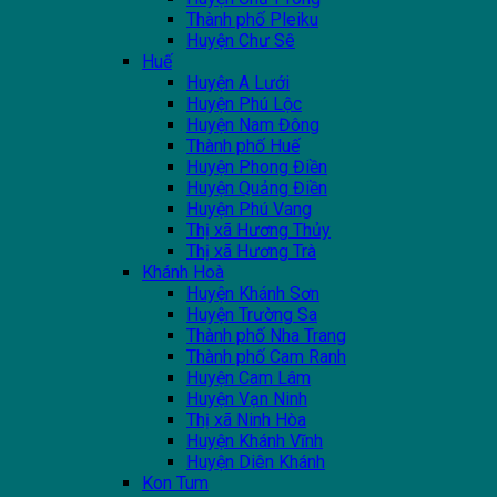
Thành phố Pleiku
Huyện Chư Sê
Huế
Huyện A Lưới
Huyện Phú Lộc
Huyện Nam Đông
Thành phố Huế
Huyện Phong Điền
Huyện Quảng Điền
Huyện Phú Vang
Thị xã Hương Thủy
Thị xã Hương Trà
Khánh Hoà
Huyện Khánh Sơn
Huyện Trường Sa
Thành phố Nha Trang
Thành phố Cam Ranh
Huyện Cam Lâm
Huyện Vạn Ninh
Thị xã Ninh Hòa
Huyện Khánh Vĩnh
Huyện Diên Khánh
Kon Tum