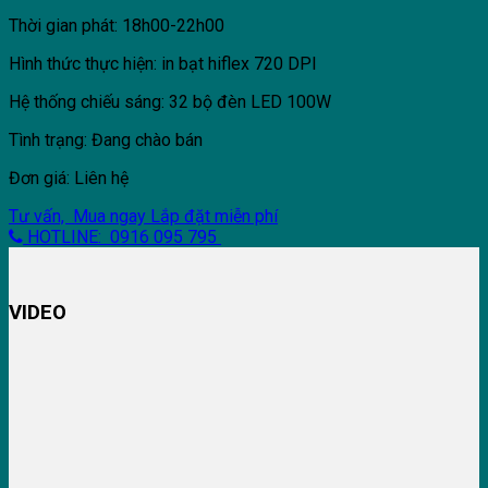
Thời gian phát: 18h00-22h00
Hình thức thực hiện: in bạt hiflex 720 DPI
Hệ thống chiếu sáng: 32 bộ đèn LED 100W
Tình trạng: Đang chào bán
Đơn giá: Liên hệ
Tư vấn, Mua ngay
Lắp đặt miễn phí
HOTLINE: 0916 095 795
VIDEO