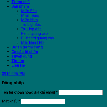
Trang chủ
Sản phẩm
Miền Bắc
Miền Trung
Miền Nam
Trụ LighBox
Trụ Hộp đèn
Pano quảng cáo
Billboard quảng cáo
Màn hình LED
Dự án đã thi công
Cơ cấu tổ chức
Tuyển dụng
Tin tức
Liên Hệ
0916 095 795
Đăng nhập
Tên tài khoản hoặc địa chỉ email
*
Mật khẩu
*