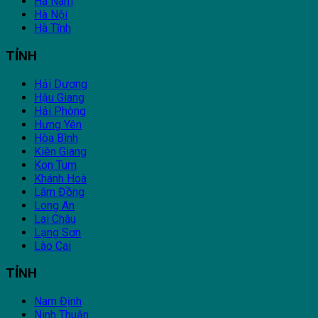
Hà Nam
Hà Nội
Hà Tĩnh
TỈNH
Hải Dương
Hậu Giang
Hải Phòng
Hưng Yên
Hòa Bình
Kiên Giang
Kon Tum
Khánh Hoà
Lâm Đồng
Long An
Lai Châu
Lạng Sơn
Lào Cai
TỈNH
Nam Định
Ninh Thuận