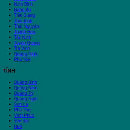
Ninh Bình
Nghệ An
Tiền Giang
Thái Bình
Thái Nguyên
Thanh Hoá
Tây Ninh
Tuyên Quang
Trà Vinh
Quảng Ninh
Phú Yên
TỈNH
Quảng Bình
Quảng Nam
Quảng Trị
Quảng Ngãi
Sơn La
Phú Thọ
Vĩnh Phúc
Yên Bái
Huế