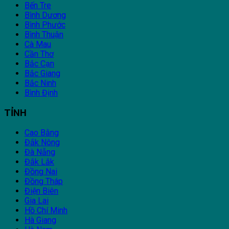
Bến Tre
Bình Dương
Bình Phước
Bình Thuận
Cà Mau
Cần Thơ
Bắc Cạn
Bắc Giang
Bắc Ninh
Bình Định
TỈNH
Cao Bằng
Đắk Nông
Đà Nẵng
Đắk Lắk
Đồng Nai
Đồng Tháp
Điện Biên
Gia Lai
Hồ Chí Minh
Hà Giang