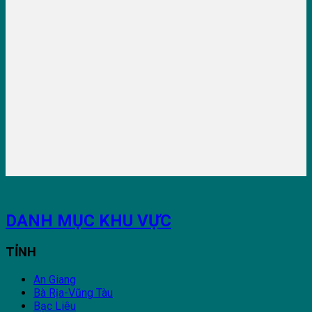
DANH MỤC KHU VỰC
TỈNH
An Giang
Bà Rịa-Vũng Tàu
Bạc Liêu