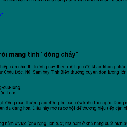
y”
trời mang tính “dòng chảy”
ghiệp cần nhìn thị trường này theo một góc độ khác: không phải l
ư Châu Đốc, Núi Sam hay Tịnh Biên thường xuyên đón lượng lớn k
Cửu Long
oạt động giao thương sôi động tại các cửa khẩu biên giới. Dòng 
 nên đa dạng hơn. Điều này mở ra cơ hội để thương hiệu tiếp cận 
hông nằm ở việc “phủ rộng liên tục”; mà nằm ở khả năng xuất hiện