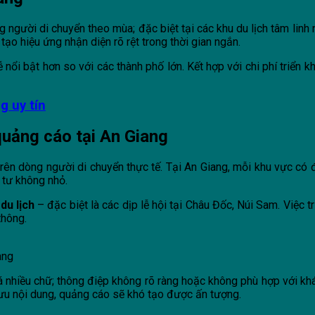
ng người di chuyển theo mùa; đặc biệt tại các khu du lịch tâm li
o hiệu ứng nhận diện rõ rệt trong thời gian ngắn.
i bật hơn so với các thành phố lớn. Kết hợp với chi phí triển kh
g uy tín
quảng cáo tại An Giang
 trên dòng người di chuyển thực tế. Tại An Giang, mỗi khu vực có 
 tư không nhỏ.
du lịch
– đặc biệt là các dịp lễ hội tại Châu Đốc, Núi Sam. Việc t
thông.
ang
á nhiều chữ; thông điệp không rõ ràng hoặc không phù hợp với khác
i ưu nội dung, quảng cáo sẽ khó tạo được ấn tượng.