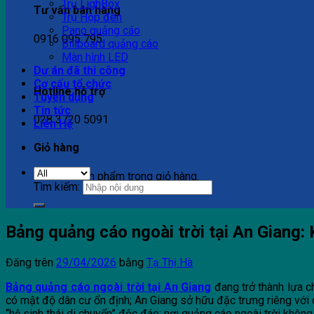
Trụ LighBox
Tư vấn bán hàng
Trụ Hộp đèn
Pano quảng cáo
0916 095 795
Billboard quảng cáo
Màn hình LED
Dự án đã thi công
Cơ cấu tổ chức
Hotline hỗ trợ
Tuyển dụng
Tin tức
028 3720 5091
Liên Hệ
Giỏ hàng
Chưa có sản phẩm trong giỏ hàng.
Tìm kiếm:
Bảng quảng cáo ngoài trời tại An Giang:
Đăng trên
29/04/2026
bằng
Tạ Thị Hà
Bảng quảng cáo ngoài trời tại An Giang
đang trở thành lựa c
có mật độ dân cư ổn định; An Giang sở hữu đặc trưng riêng với d
“hệ sinh thái di chuyển” độc đáo; nơi quảng cáo ngoài trời khôn