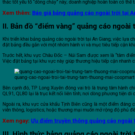
thác tốt yếu tố “dòng chảy” này; doanh nghiệp hoàn toàn có thể 
Xem thêm:
Báo giá bảng quảng cáo ngoài trời tại A
II. Bản đồ “điểm vàng” quảng cáo ngoài t
Khi triển khai bảng quảng cáo ngoài trời tại An Giang; việc lựa
đặt bảng đều gắn với một nhóm hành vi và mục tiêu tiếp cận kh
Trước hết, khu vực Châu Đốc – Núi Sam được xem là “tâm điểm” c
Việc đặt bảng tại khu vực này giúp thương hiệu tiếp cận nhanh c
quang-cao-ngoai-troi-tai-trung-tam-thuong-mai-coopmart
Bên cạnh đó, TP Long Xuyên đóng vai trò là trung tâm hành chí
QL91, QL80 lại là trục kết nối liên tỉnh; nơi dòng phương tiện di
Ngoài ra, khu vực cửa khẩu Tịnh Biên cũng là một điểm đáng chú
viễn thông, logistics; hoặc thương mại muốn mở rộng độ phủ đ
Xem ngay:
Ư
u điểm truyền thông quảng cáo ngoài t
III. Hình thức bảng quảng cáo ngoài trời 