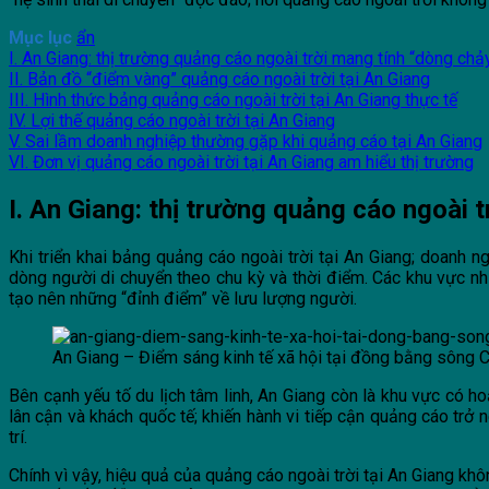
Mục lục
ẩn
I. An Giang: thị trường quảng cáo ngoài trời mang tính “dòng chả
II. Bản đồ “điểm vàng” quảng cáo ngoài trời tại An Giang
III. Hình thức bảng quảng cáo ngoài trời tại An Giang thực tế
IV. Lợi thế quảng cáo ngoài trời tại An Giang
V. Sai lầm doanh nghiệp thường gặp khi quảng cáo tại An Giang
VI. Đơn vị quảng cáo ngoài trời tại An Giang am hiểu thị trường
I. An Giang: thị trường quảng cáo ngoài 
Khi triển khai bảng quảng cáo ngoài trời tại An Giang; doanh n
dòng người di chuyển theo chu kỳ và thời điểm. Các khu vực nh
tạo nên những “đỉnh điểm” về lưu lượng người.
An Giang – Điểm sáng kinh tế xã hội tại đồng bằng sông 
Bên cạnh yếu tố du lịch tâm linh, An Giang còn là khu vực có h
lân cận và khách quốc tế; khiến hành vi tiếp cận quảng cáo trở
trí.
Chính vì vậy, hiệu quả của quảng cáo ngoài trời tại An Giang k