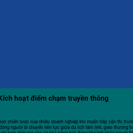
 Kích hoạt điểm chạm truyền thông
họn chiến lược của nhiều doanh nghiệp khi muốn tiếp cận thị trườ
òng người di chuyển liên tục giữa du lịch tâm linh; giao thương b
g chỉ hiện diện mà còn có khả năng bắt đúng khoảnh khắc người ti