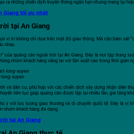
tạo ra những chiến dịch truyền thông ngắn hạn nhưng mang lại hiệu
n Giang tối ưu nhất
rời tại An Giang
 chọn vị trí không chỉ dựa trên mật độ giao thông. Mà cần bám sát
ác nhau.
ủa quảng cáo ngoài trời tại An Giang. Đây là nơi tập trung lượng
hóng nhóm khách hàng vãng lai với tần suất cao trong thời gian n
-long-xuyen
nh và dân cư; phù hợp với các chiến dịch xây dựng nhận diện thư
 chuyển liên tục giúp quảng cáo được lặp lại nhiều lần, gia tăng kh
 ý với lưu lượng giao thương và di chuyển quốc tế. Đây là vị trí
ến nhóm khách hàng đa dạng.
rời tại An Giang
tại An Giang thực tế