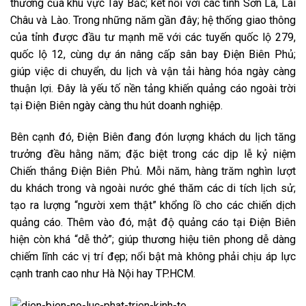
thương của khu vực Tây Bắc; kết nối với các tỉnh Sơn La, Lai
Châu và Lào. Trong những năm gần đây; hệ thống giao thông
của tỉnh được đầu tư mạnh mẽ với các tuyến quốc lộ 279,
quốc lộ 12, cùng dự án nâng cấp sân bay Điện Biên Phủ;
giúp việc di chuyển, du lịch và vận tải hàng hóa ngày càng
thuận lợi. Đây là yếu tố nền tảng khiến quảng cáo ngoài trời
tại Điện Biên ngày càng thu hút doanh nghiệp.
Bên cạnh đó, Điện Biên đang đón lượng khách du lịch tăng
trưởng đều hằng năm; đặc biệt trong các dịp lễ kỷ niệm
Chiến thắng Điện Biên Phủ. Mỗi năm, hàng trăm nghìn lượt
du khách trong và ngoài nước ghé thăm các di tích lịch sử;
tạo ra lượng “người xem thật” khổng lồ cho các chiến dịch
quảng cáo.
Thêm vào đó, mật độ quảng cáo tại Điện Biên
hiện còn khá “dễ thở”; giúp thương hiệu tiên phong dễ dàng
chiếm lĩnh các vị trí đẹp; nổi bật mà không phải chịu áp lực
cạnh tranh cao như Hà Nội hay TP.HCM.