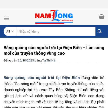
Skip
to
content
Tìm
kiếm:
Bảng quảng cáo ngoài trời tại Điện Biên – Làn sóng
mới của truyền thông vùng cao
Đăng trên
25/10/2025
bằng
Tạ Thị Hà
Bảng quảng cáo ngoài trời tại Điện Biên
đang dần trở
thành “làn sóng mới” trong chiến lược truyền thông của nhiều
doanh nghiệp tại khu vực Tây Bắc. Không chỉ nổi tiếng với
giá trị lịch sử và cảnh quan hùng vĩ; Điện Biên còn đang
chuyển mình mạnh mẽ về kinh tế, hạ tầng và du lịch. Sự phát
triển này mở ra cơ hội vàng để các thương hiệu chiếm lĩnh