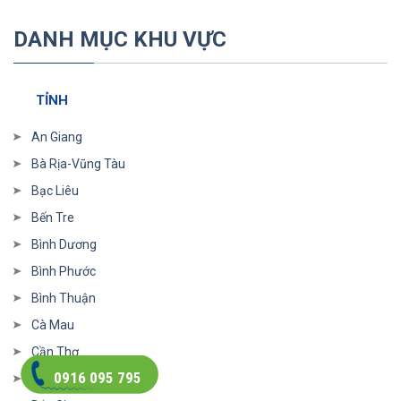
DANH MỤC KHU VỰC
TỈNH
An Giang
Bà Rịa-Vũng Tàu
Bạc Liêu
Bến Tre
Bình Dương
Bình Phước
Bình Thuận
Cà Mau
Cần Thơ
0916 095 795
Bắc Cạn