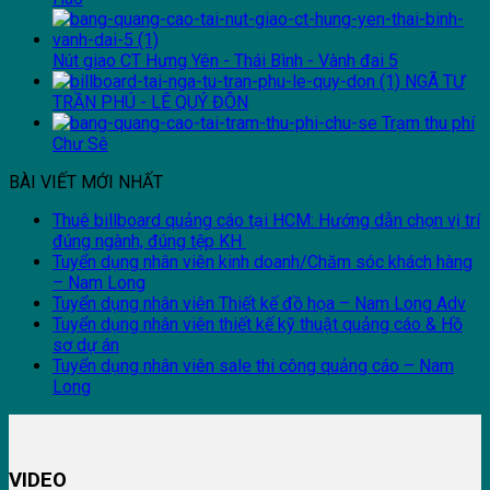
Nút giao CT Hưng Yên - Thái Bình - Vành đai 5
NGÃ TƯ
TRẦN PHÚ - LÊ QUÝ ĐÔN
Trạm thu phí
Chư Sê
BÀI VIẾT MỚI NHẤT
Thuê billboard quảng cáo tại HCM: Hướng dẫn chọn vị trí
đúng ngành, đúng tệp KH
Tuyển dụng nhân viên kinh doanh/Chăm sóc khách hàng
– Nam Long
Tuyển dụng nhân viên Thiết kế đồ họa – Nam Long Adv
Tuyển dụng nhân viên thiết kế kỹ thuật quảng cáo & Hồ
sơ dự án
Tuyển dụng nhân viên sale thi công quảng cáo – Nam
Long
VIDEO