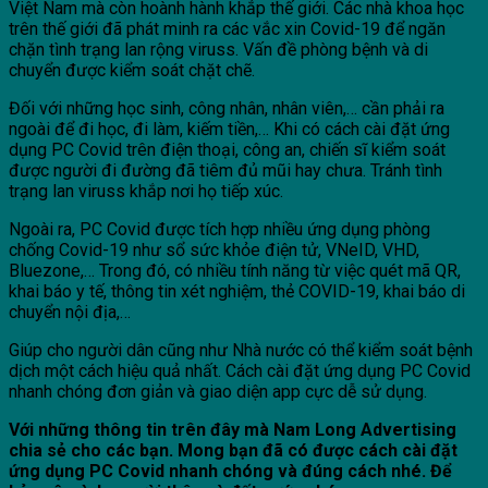
Việt Nam mà còn hoành hành khắp thế giới. Các nhà khoa học
trên thế giới đã phát minh ra các vắc xin Covid-19 để ngăn
chặn tình trạng lan rộng viruss. Vấn đề phòng bệnh và di
chuyển được kiểm soát chặt chẽ.
Đối với những học sinh, công nhân, nhân viên,… cần phải ra
ngoài để đi học, đi làm, kiếm tiền,… Khi có cách cài đặt ứng
dụng PC Covid trên điện thoại, công an, chiến sĩ kiểm soát
được người đi đường đã tiêm đủ mũi hay chưa. Tránh tình
trạng lan viruss khắp nơi họ tiếp xúc.
Ngoài ra, PC Covid được tích hợp nhiều ứng dụng phòng
chống Covid-19 như sổ sức khỏe điện tử, VNeID, VHD,
Bluezone,… Trong đó, có nhiều tính năng từ việc quét mã QR,
khai báo y tế, thông tin xét nghiệm, thẻ COVID-19, khai báo di
chuyển nội địa,…
Giúp cho người dân cũng như Nhà nước có thể kiểm soát bệnh
dịch một cách hiệu quả nhất. Cách cài đặt ứng dụng PC Covid
nhanh chóng đơn giản và giao diện app cực dễ sử dụng.
Với những thông tin trên đây mà Nam Long Advertising
chia sẻ cho các bạn. Mong bạn đã có được cách cài đặt
ứng dụng PC Covid nhanh chóng và đúng cách nhé. Để