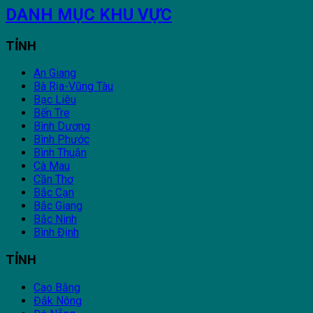
DANH MỤC KHU VỰC
TỈNH
An Giang
Bà Rịa-Vũng Tàu
Bạc Liêu
Bến Tre
Bình Dương
Bình Phước
Bình Thuận
Cà Mau
Cần Thơ
Bắc Cạn
Bắc Giang
Bắc Ninh
Bình Định
TỈNH
Cao Bằng
Đắk Nông