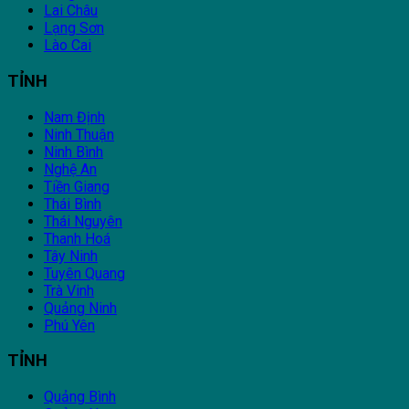
Lai Châu
Lạng Sơn
Lào Cai
TỈNH
Nam Định
Ninh Thuận
Ninh Bình
Nghệ An
Tiền Giang
Thái Bình
Thái Nguyên
Thanh Hoá
Tây Ninh
Tuyên Quang
Trà Vinh
Quảng Ninh
Phú Yên
TỈNH
Quảng Bình