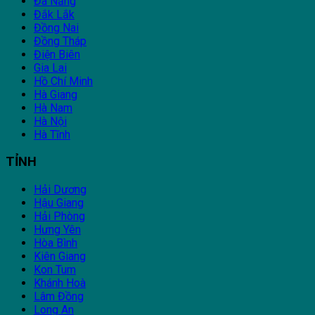
Đà Nẵng
Đắk Lắk
Đồng Nai
Đồng Tháp
Điện Biên
Gia Lai
Hồ Chí Minh
Hà Giang
Hà Nam
Hà Nội
Hà Tĩnh
TỈNH
Hải Dương
Hậu Giang
Hải Phòng
Hưng Yên
Hòa Bình
Kiên Giang
Kon Tum
Khánh Hoà
Lâm Đồng
Long An