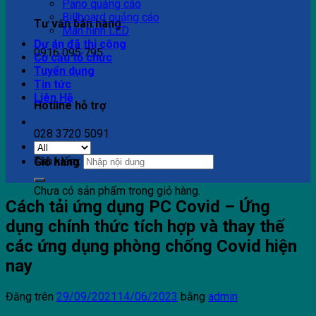
Pano quảng cáo
Billboard quảng cáo
Tư vấn bán hàng
Màn hình LED
Dự án đã thi công
0916 095 795
Cơ cấu tổ chức
Tuyển dụng
Tin tức
Liên Hệ
Hotline hỗ trợ
028 3720 5091
Tìm kiếm:
Giỏ hàng
Chưa có sản phẩm trong giỏ hàng.
Cách tải ứng dụng PC Covid – Ứng
dụng chính thức tích hợp và thay thế
các ứng dụng phòng chống Covid hiện
nay
Đăng trên
29/09/2021
14/06/2023
bằng
admin