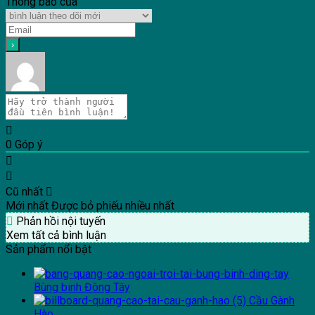
Thông báo của
0
Góp ý
Cũ nhất
Mới nhất
Được bỏ phiếu nhiều nhất
Phản hồi nội tuyến
Xem tất cả bình luận
Sản phẩm nổi bật
Bùng binh Đông Tây
Cầu Gành
Hào