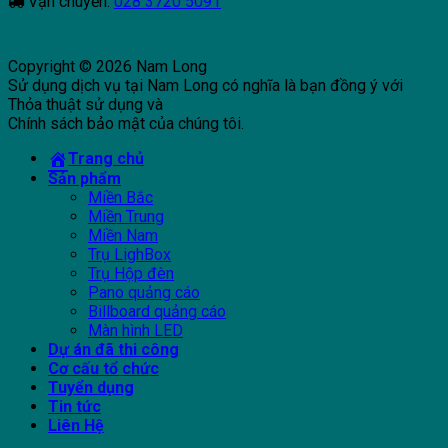
Vận chuyển:
028 3720 5091
Copyright © 2026 Nam Long
Sử dụng dịch vụ tại Nam Long có nghĩa là bạn đồng ý với
Thỏa thuật sử dụng và
Chính sách bảo mật của chúng tôi.
Trang chủ
Sản phẩm
Miền Bắc
Miền Trung
Miền Nam
Trụ LighBox
Trụ Hộp đèn
Pano quảng cáo
Billboard quảng cáo
Màn hình LED
Dự án đã thi công
Cơ cấu tổ chức
Tuyển dụng
Tin tức
Liên Hệ