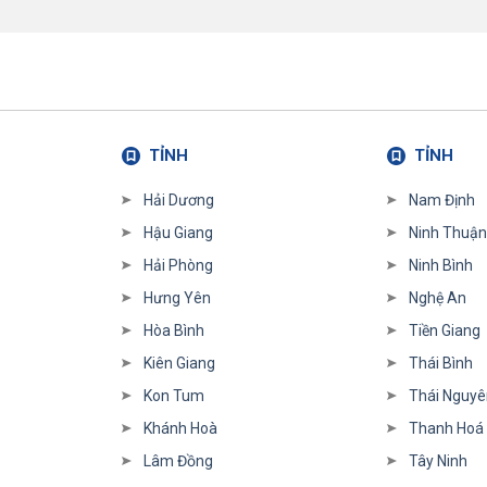
TỈNH
TỈNH
Hải Dương
Nam Định
Hậu Giang
Ninh Thuận
Hải Phòng
Ninh Bình
Hưng Yên
Nghệ An
Hòa Bình
Tiền Giang
Kiên Giang
Thái Bình
Kon Tum
Thái Nguyê
Khánh Hoà
Thanh Hoá
Lâm Đồng
Tây Ninh