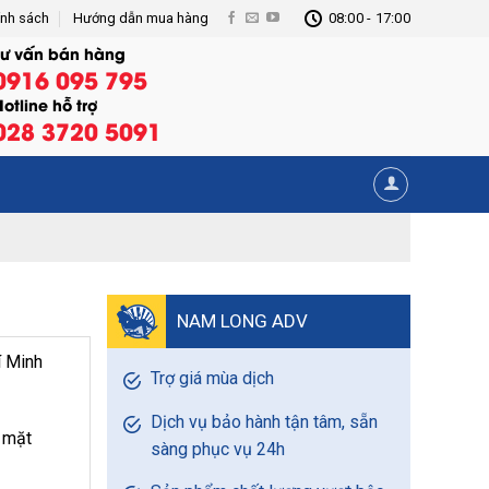
ính sách
Hướng dẫn mua hàng
08:00 - 17:00
Tư vấn bán hàng
0916 095 795
otline hỗ trợ
028 3720 5091
NAM LONG ADV
í Minh
Trợ giá mùa dịch
Dịch vụ bảo hành tận tâm, sẵn
2 mặt
sàng phục vụ 24h