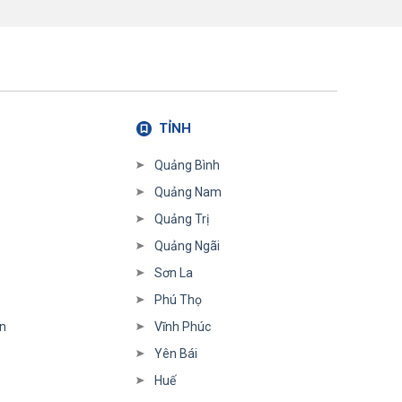
TỈNH
Quảng Bình
Quảng Nam
Quảng Trị
Quảng Ngãi
Sơn La
Phú Thọ
n
Vĩnh Phúc
Yên Bái
Huế