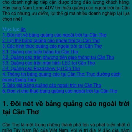
cho doanh nghiệp tiếp cận được đông đảo lượng khách hàng.
Hãy cùng Nam Long ADV tìm hiểu quảng cáo ngoài trời tại Cần
Thơ có những ưu điểm, lợi thế gì mà nhiều doanh nghiệp lại lựa
chọn nhé!
Mục lục
ẩn
1. Đôi nét về bảng quảng cáo ngoài trời tại Cần Thơ
2. Lợi thế bảng quảng cáo ngoài trời tại Cần Thơ
3. Các hình thức quảng cáo ngoài trời tại Cần Thơ
3.1. Quảng cáo biển bảng tại Cần Thơ
3.2. Quảng cáo trên phương tiện giao thông tại Cần Thơ
3.3. Quảng cáo trên màn hình LED tại Cần Thơ
3.4. Quảng cáo Roadshow tại Cần Thơ
4. Thông tin bảng quảng cáo tại Cần Thơ: Trục đường cách
mạng tháng Tám
5. Báo giá bảng quảng cáo ngoài trời tại Cần Thơ
6. Đơn vị cho thuê bảng quảng cáo ngoài trời tại Cần Thơ
1. Đôi nét về bảng quảng cáo ngoài trời
tại Cần Thơ
Cần Thơ là một trong những thành phố lớn và phát triển nhất ở
miền Tây Nam Bộ của Việt Nam. Với vị trí địa lý đắc địa, nằm