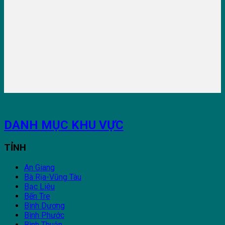
DANH MỤC KHU VỰC
TỈNH
An Giang
Bà Rịa-Vũng Tàu
Bạc Liêu
Bến Tre
Bình Dương
Bình Phước
Bình Thuận