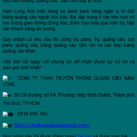
lựa chọn khung quảng cáo.. sao cho hợp lý nhất.
Nam Long Adv hiện đang có danh sách hàng ngàn vị trí đặt
bảng quảng cáo ngoài trời đắc địa, tập trung ở các khu vực có
lưu lượng giao thông đông đúc, đảm bảo hiệu quả hiển thị, tiếp
cận khách hàng ấn tượng.
Quý khách có nhu cầu thi công trụ pano, trụ quảng cáo, cột
pano quảng cáo, bảng quảng cáo tấm lớn và các loại bảng
quảng cáo khác.
Hãy liên h
ệ
ngay v
ớ
i chúng tôi đ
ể
nh
ậ
n đ
ượ
c s
ự
h
ỗ
tr
ợ
và
báo giá m
ớ
i nh
ấ
t!
CÔNG TY TNHH TRUYỀN THÔNG QUẢNG CÁO NAM
LONG
Số 28 đường số 04, Phường Hiệp Bình Chánh, Thành phố
Thủ Đức, TP.HCM
: 0916 095 795
:
https://chothuebangquangcao.com/
Mục nhập này đã được đăng trong
Tin tức
và được gắn thẻ