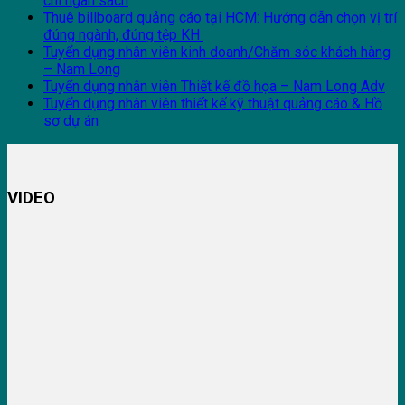
chi ngân sách
Thuê billboard quảng cáo tại HCM: Hướng dẫn chọn vị trí
đúng ngành, đúng tệp KH
Tuyển dụng nhân viên kinh doanh/Chăm sóc khách hàng
– Nam Long
Tuyển dụng nhân viên Thiết kế đồ họa – Nam Long Adv
Tuyển dụng nhân viên thiết kế kỹ thuật quảng cáo & Hồ
sơ dự án
VIDEO