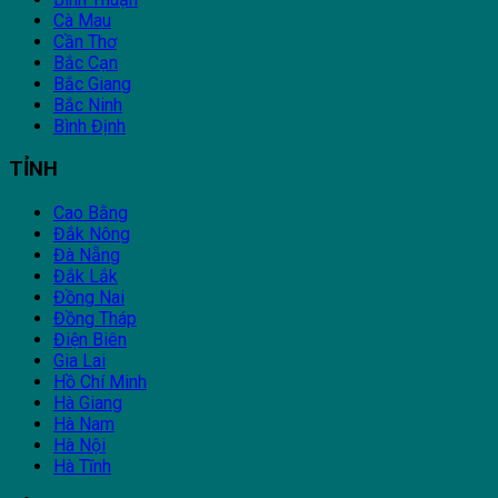
Cà Mau
Cần Thơ
Bắc Cạn
Bắc Giang
Bắc Ninh
Bình Định
TỈNH
Cao Bằng
Đắk Nông
Đà Nẵng
Đắk Lắk
Đồng Nai
Đồng Tháp
Điện Biên
Gia Lai
Hồ Chí Minh
Hà Giang
Hà Nam
Hà Nội
Hà Tĩnh