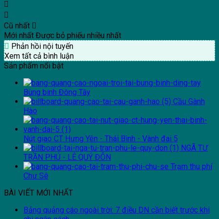
Cũ nhất
Mới nhất
Được bỏ phiếu nhiều nhất
Phản hồi nội tuyến
Xem tất cả bình luận
Sản phẩm nổi bật
Bùng binh Đông Tây
Cầu Gành
Hào
Nút giao CT Hưng Yên - Thái Bình - Vành đai 5
NGÃ TƯ
TRẦN PHÚ - LÊ QUÝ ĐÔN
Trạm thu phí
Chư Sê
BÀI VIẾT MỚI NHẤT
Bảng quảng cáo ngoài trời: 7 điều DN cần biết trước khi