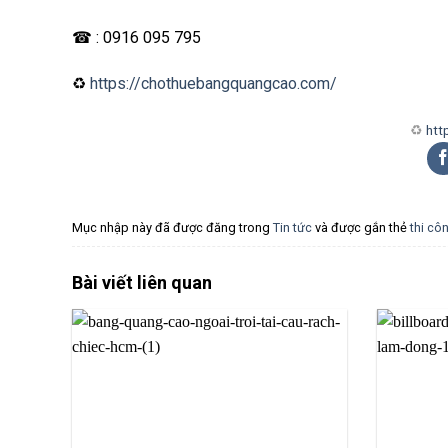
☎ : 0916 095 795
♻
https://chothuebangquangcao.com/
♻
htt
Mục nhập này đã được đăng trong
Tin tức
và được gắn thẻ
thi cô
Bài viết liên quan