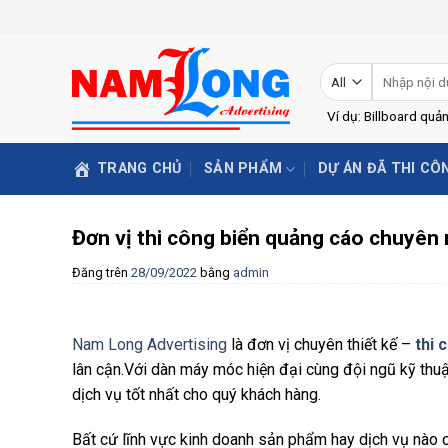
Skip
to
content
Tìm
kiếm:
Ví dụ: Billboard quả
TRANG CHỦ
SẢN PHẨM
DỰ ÁN ĐÃ THI CÔ
Đơn vị thi công biển quảng cáo chuyên 
Đăng trên
28/09/2022
bằng
admin
Nam Long Advertising
là đơn vị chuyên thiết kế –
thi 
lân cận.Với dàn máy móc hiện đại cùng đội ngũ kỹ thu
dịch vụ tốt nhất cho quý khách hàng.
Bất cứ lĩnh vực kinh doanh sản phẩm hay dịch vụ nào