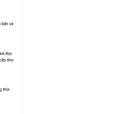
ộ bền và
 kế độc
 cấp như
g thời