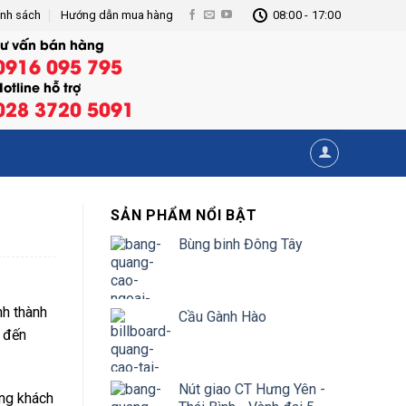
ính sách
Hướng dẫn mua hàng
08:00 - 17:00
Tư vấn bán hàng
0916 095 795
otline hỗ trợ
028 3720 5091
SẢN PHẨM NỔI BẬT
Bùng binh Đông Tây
nh thành
Cầu Gành Hào
g đến
Nút giao CT Hưng Yên -
ợng khách