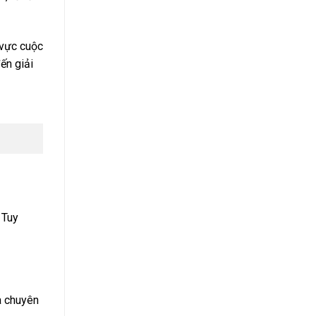
 vực cuộc
ến giải
 Tuy
à chuyên