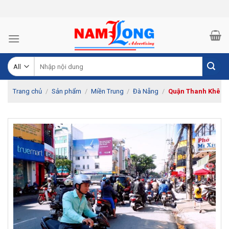
Skip
to
content
Tìm
kiếm:
Trang chủ
/
Sản phẩm
/
Miền Trung
/
Đà Nẵng
/
Quận Thanh Khê