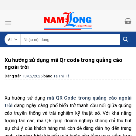
Skip
to
content
Tìm
kiếm:
Xu hướng sử dụng mã Qr code trong quảng cáo
ngoài trời
Đăng trên
13/02/2025
bằng
Tạ Thị Hà
Xu hướng sử dụng
mã QR Code trong quảng cáo ngoài
trời
đang ngày càng phổ biến trở thành cầu nối giữa quảng
cáo truyền thống và trải nghiệm kỹ thuật số. Với khả năng
tương tác cao, mã QR giúp doanh nghiệp không chỉ thu hút
sự chú ý của khách hàng mà còn dễ dàng dẫn họ đến trang
web, chương trình khuyến mãi hoặc nền tảng mua sắm trực