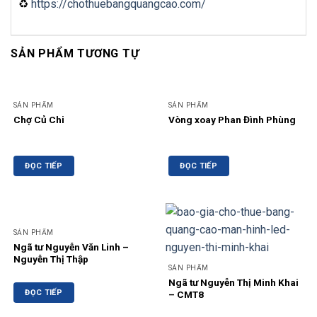
♻
https://chothuebangquangcao.com/
SẢN PHẨM TƯƠNG TỰ
SẢN PHẨM
SẢN PHẨM
Chợ Củ Chi
Vòng xoay Phan Đình Phùng
ĐỌC TIẾP
ĐỌC TIẾP
SẢN PHẨM
Ngã tư Nguyễn Văn Linh –
Nguyễn Thị Thập
SẢN PHẨM
Ngã tư Nguyễn Thị Minh Khai
ĐỌC TIẾP
– CMT8