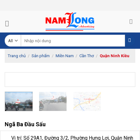
Skip
to
content
Tìm
kiếm:
Trang chủ
/
Sản phẩm
/
Miền Nam
/
Cần Thơ
/
Quận Ninh Kiều
Ngã Ba Đầu Sấu
Vị trí: Số 29A1, Đường 3/2, Phường Hưng Lợi, Quận Ninh