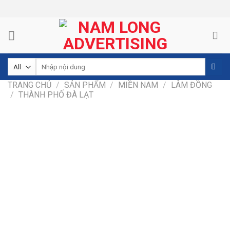
Skip
to
content
Tìm
kiếm:
TRANG CHỦ
/
SẢN PHẨM
/
MIỀN NAM
/
LÂM ĐỒNG
/
THÀNH PHỐ ĐÀ LẠT