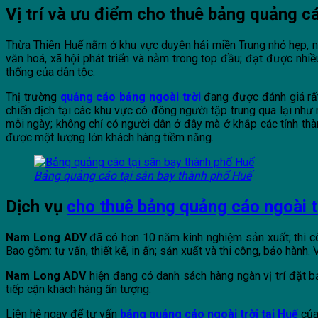
Vị trí và ưu điểm cho thuê bảng quảng c
Thừa Thiên Huế nằm ở khu vực duyên hải miền Trung nhỏ hẹp, nơi c
văn hoá, xã hội phát triển và nằm trong top đầu; đạt được nhiề
thống của dân tộc.
Thị trường
quảng cáo bảng ngoài trời
đang được đánh giá rất
chiến dịch tại các khu vực có đông người tập trung qua lại như
mỗi ngày; không chỉ có người dân ở đây mà ở khắp các tỉnh thàn
được một lượng lớn khách hàng tiềm năng.
Bảng quảng cáo tại sân bay thành phố Huế
Dịch vụ
cho thuê bảng quảng cáo ngoài t
Nam Long ADV
đã có hơn 10 năm kinh nghiệm sản xuất; thi 
Bao gồm: tư vấn, thiết kế, in ấn; sản xuất và thi công, bảo hành.
Nam Long ADV
hiện đang có danh sách hàng ngàn vị trí đặt b
tiếp cận khách hàng ấn tượng.
Liên hệ ngay để tư vấn
bảng quảng cáo ngoài trời tại Huế
của