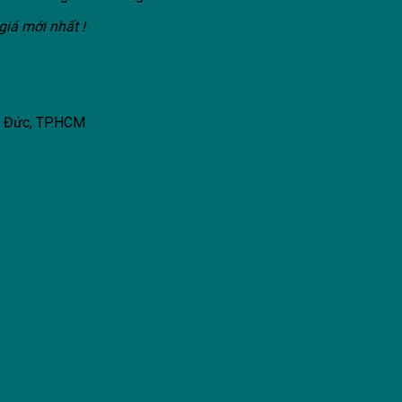
giá mới nhất !
ủ Đức, TP.HCM