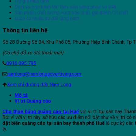
Trợ giá mùa dịch
Dịch vụ bảo hành tận tâm, sẵn sàng phục vụ 24h
Sản phẩm chất lượng vượt bậc nhất, giá thành tốt nhất
Luôn có nhiều ưu đãi tặng kèm
Thông tin liên hệ
Số 28 Đường Số 04, Khu Phố 05, Phường Hiệp Bình Chánh, Tp T
(Có chỗ đỗ xe ôtô thoải mái)
0916 095 795
namlong@namlongadvertising.com
Xem chỉ đường đến Nam Long
Mô tả
Vị trí Quảng cáo
Cho thuê bảng quảng cáo tại Huế
với vị trí tại sân bay Thà
Bởi vì với vị trí này sở hữu các ưu điểm nổi bật như về vị trí có
đặt biển quảng cáo tại sân bay thành phố Huế
là cực kỳ cần 
ty.