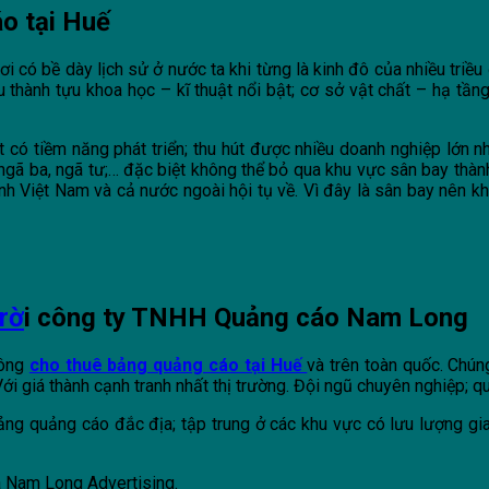
áo tại Huế
ó bề dày lịch sử ở nước ta khi từng là kinh đô của nhiều triều đạ
u thành tựu khoa học – kĩ thuật nổi bật; cơ sở vật chất – hạ tầ
 có tiềm năng phát triển; thu hút được nhiều doanh nghiệp lớn n
 ngã ba, ngã tư;… đặc biệt không thể bỏ qua khu vực sân bay thàn
h Việt Nam và cả nước ngoài hội tụ về. Vì đây là sân bay nên kh
rờ
i công ty TNHH Quảng cáo Nam Long
công
cho thuê bảng quảng cáo tại Huế
và trên toàn quốc. Chún
 Với giá thành cạnh tranh nhất thị trường. Đội ngũ chuyên nghiệp; 
ảng quảng cáo đắc địa; tập trung ở các khu vực có lưu lượng gi
 Nam Long Advertising.