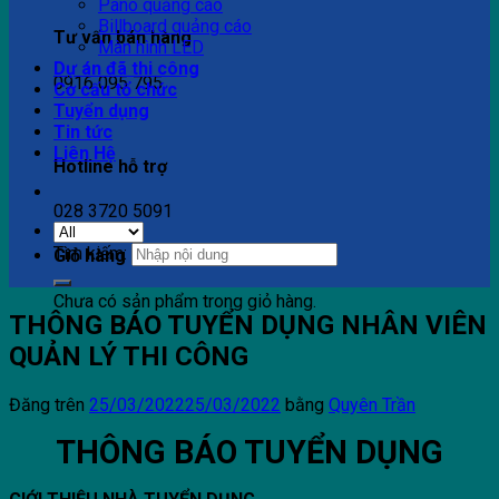
Pano quảng cáo
Billboard quảng cáo
Tư vấn bán hàng
Màn hình LED
Dự án đã thi công
0916 095 795
Cơ cấu tổ chức
Tuyển dụng
Tin tức
Liên Hệ
Hotline hỗ trợ
028 3720 5091
Tìm kiếm:
Giỏ hàng
Chưa có sản phẩm trong giỏ hàng.
THÔNG BÁO TUYỂN DỤNG NHÂN VIÊN
QUẢN LÝ THI CÔNG
Đăng trên
25/03/2022
25/03/2022
bằng
Quyên Trần
THÔNG BÁO TUYỂN DỤNG