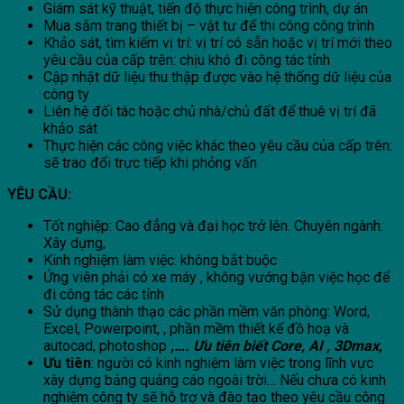
Giám sát kỹ thuật, tiến độ thực hiện công trình, dự án
Mua sắm trang thiết bị – vật tư để thi công công trình
Khảo sát, tìm kiếm vị trí: vị trí có sẵn hoặc vị trí mới theo
yêu cầu của cấp trên: chịu khó đi công tác tỉnh
Cập nhật dữ liệu thu thập được vào hệ thống dữ liệu của
công ty
Liên hệ đối tác hoặc chủ nhà/chủ đất để thuê vị trí đã
khảo sát
Thực hiện các công việc khác theo yêu cầu của cấp trên:
sẽ trao đổi trực tiếp khi phỏng vấn
YÊU CẦU:
Tốt nghiệp: Cao đẳng và đại học trở lên. Chuyên ngành:
Xây dựng,
Kinh nghiệm làm việc: không bắt buộc
Ứng viên phải có xe máy , không vướng bận việc học để
đi công tác các tỉnh
Sử dụng thành thạo các phần mềm văn phòng: Word,
Excel, Powerpoint, , phần mềm thiết kế đồ hoạ và
autocad, photoshop
,….
Ưu tiên biết Core, AI , 3Dmax,
Ưu tiên
: người có kinh nghiệm làm việc trong lĩnh vực
xây dựng bảng quảng cáo ngoài trời… Nếu chưa có kinh
nghiệm công ty sẽ hỗ trợ và đào tạo theo yêu cầu công