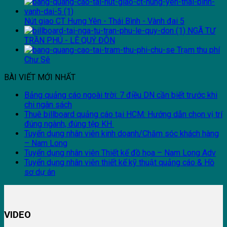
Nút giao CT Hưng Yên - Thái Bình - Vành đai 5
NGÃ TƯ
TRẦN PHÚ - LÊ QUÝ ĐÔN
Trạm thu phí
Chư Sê
BÀI VIẾT MỚI NHẤT
Bảng quảng cáo ngoài trời: 7 điều DN cần biết trước khi
chi ngân sách
Thuê billboard quảng cáo tại HCM: Hướng dẫn chọn vị trí
đúng ngành, đúng tệp KH
Tuyển dụng nhân viên kinh doanh/Chăm sóc khách hàng
– Nam Long
Tuyển dụng nhân viên Thiết kế đồ họa – Nam Long Adv
Tuyển dụng nhân viên thiết kế kỹ thuật quảng cáo & Hồ
sơ dự án
VIDEO