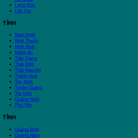
Lạng Sơn
Lào Cai
TỈNH
Nam Định
Ninh Thuận
Ninh Bình
Nghệ An
Tiền Giang
Thái Bình
Thái Nguyên
Thanh Hoá
Tây Ninh
Tuyên Quang
Trà Vinh
Quảng Ninh
Phú Yên
TỈNH
Quảng Bình
Quảng Nam