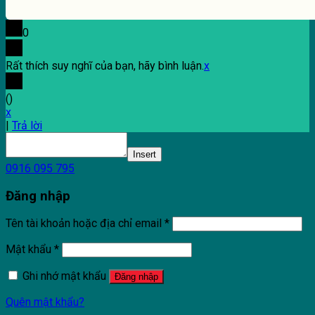
0
Rất thích suy nghĩ của bạn, hãy bình luận.
x
(
)
x
|
Trả lời
Insert
0916 095 795
Đăng nhập
Tên tài khoản hoặc địa chỉ email
*
Mật khẩu
*
Ghi nhớ mật khẩu
Đăng nhập
Quên mật khẩu?