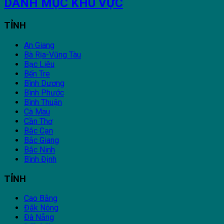
DANH MỤC KHU VỰC
TỈNH
An Giang
Bà Rịa-Vũng Tàu
Bạc Liêu
Bến Tre
Bình Dương
Bình Phước
Bình Thuận
Cà Mau
Cần Thơ
Bắc Cạn
Bắc Giang
Bắc Ninh
Bình Định
TỈNH
Cao Bằng
Đắk Nông
Đà Nẵng