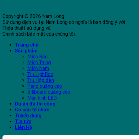
Copyright © 2026 Nam Long
Sử dụng dịch vụ tại Nam Long có nghĩa là bạn đồng ý với
Thỏa thuật sử dụng và
Chính sách bảo mật của chúng tôi.
Trang chủ
Sản phẩm
Miền Bắc
Miền Trung
Miền Nam
Trụ LighBox
Trụ Hộp đèn
Pano quảng cáo
Billboard quảng cáo
Màn hình LED
Dự án đã thi công
Cơ cấu tổ chức
Tuyển dụng
Tin tức
Liên Hệ