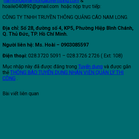
namlong@namlongadvertising.com
&
hoaile040892@gmail.com hoặc nộp trực tiếp:
CÔNG TY TNHH TRUYỀN THÔNG QUẢNG CÁO NAM LONG.
Địa chỉ: Số 28, đường số 4, KP5, Phường Hiệp Bình Chánh,
Q. Thủ Đức, TP. Hồ Chí Minh.
Người liên hệ: Ms. Hoài – 0903085597
Điện thoại:
028.3720 5091 – 028.3726 2726 ( Ext: 108)
Mục nhập này đã được đăng trong
Tuyển dụng
và được gắn
thẻ
THÔNG BÁO TUYỂN DỤNG NHÂN VIÊN QUẢN LÝ THI
CÔNG
.
Bài viết liên quan