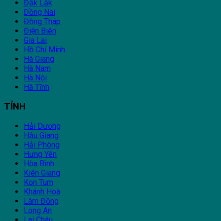
Đắk Lắk
Đồng Nai
Đồng Tháp
Điện Biên
Gia Lai
Hồ Chí Minh
Hà Giang
Hà Nam
Hà Nội
Hà Tĩnh
TỈNH
Hải Dương
Hậu Giang
Hải Phòng
Hưng Yên
Hòa Bình
Kiên Giang
Kon Tum
Khánh Hoà
Lâm Đồng
Long An
Lai Châu