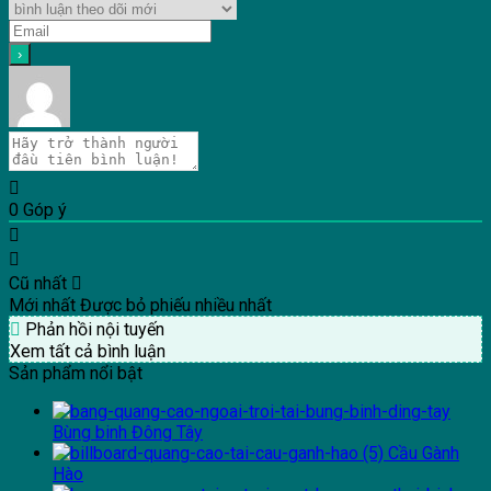
0
Góp ý
Cũ nhất
Mới nhất
Được bỏ phiếu nhiều nhất
Phản hồi nội tuyến
Xem tất cả bình luận
Sản phẩm nổi bật
Bùng binh Đông Tây
Cầu Gành
Hào