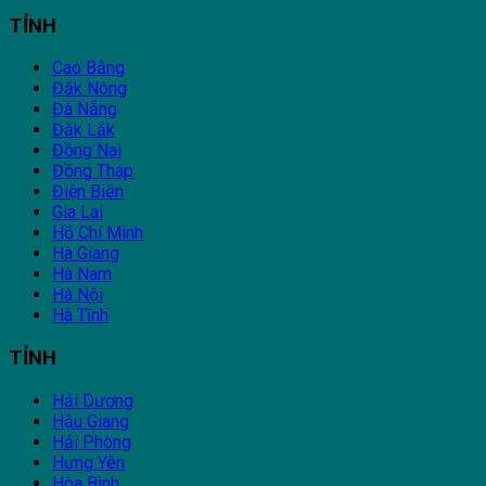
TỈNH
Cao Bằng
Đắk Nông
Đà Nẵng
Đắk Lắk
Đồng Nai
Đồng Tháp
Điện Biên
Gia Lai
Hồ Chí Minh
Hà Giang
Hà Nam
Hà Nội
Hà Tĩnh
TỈNH
Hải Dương
Hậu Giang
Hải Phòng
Hưng Yên
Hòa Bình