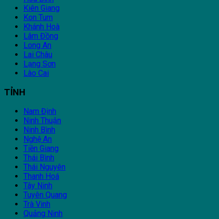
Kiên Giang
Kon Tum
Khánh Hoà
Lâm Đồng
Long An
Lai Châu
Lạng Sơn
Lào Cai
TỈNH
Nam Định
Ninh Thuận
Ninh Bình
Nghệ An
Tiền Giang
Thái Bình
Thái Nguyên
Thanh Hoá
Tây Ninh
Tuyên Quang
Trà Vinh
Quảng Ninh