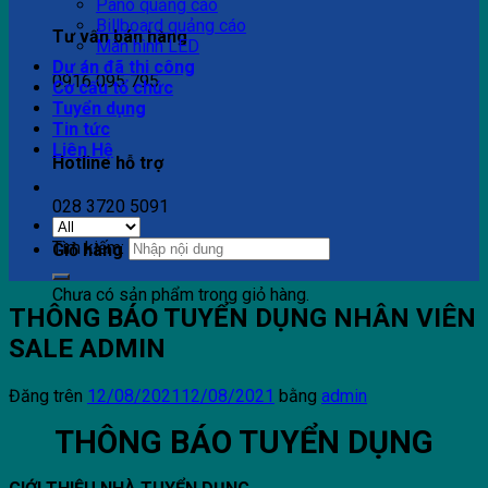
Pano quảng cáo
Billboard quảng cáo
Tư vấn bán hàng
Màn hình LED
Dự án đã thi công
0916 095 795
Cơ cấu tổ chức
Tuyển dụng
Tin tức
Liên Hệ
Hotline hỗ trợ
028 3720 5091
Tìm kiếm:
Giỏ hàng
Chưa có sản phẩm trong giỏ hàng.
THÔNG BÁO TUYỂN DỤNG NHÂN VIÊN
SALE ADMIN
Đăng trên
12/08/2021
12/08/2021
bằng
admin
THÔNG BÁO TUYỂN DỤNG