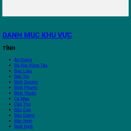
DANH MỤC KHU VỰC
TỈNH
An Giang
Bà Rịa-Vũng Tàu
Bạc Liêu
Bến Tre
Bình Dương
Bình Phước
Bình Thuận
Cà Mau
Cần Thơ
Bắc Cạn
Bắc Giang
Bắc Ninh
Bình Định