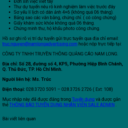
Đơn xin việc viết tay
Thư dự tuyển nêu rõ kinh nghiệm làm việc trước đây
Sơ yếu lí lịch có dán ảnh 4×6 (không quá 06 tháng).
Bảng sao các văn bằng, chứng chỉ. ( có công chứng)
Giấy khám sức khỏe không quá 06 tháng.
Chứng minh thư, hộ khẩu photo công chứng.
Hồ sơ ghi rõ vị trí dự tuyển gửi trực tuyến qua địa chỉ email:
truc.nguyen@namlongadvertising.com
hoặc nộp trực tiếp tại:
CÔNG TY TNHH TRUYỀN THÔNG QUẢNG CÁO NAM LONG.
Địa chỉ: Số 28, đường số 4, KP5, Phường Hiệp Bình Chánh,
Q. Thủ Đức, TP. Hồ Chí Minh.
Người liên hệ: Ms. Trúc
Điện thoại:
028.3720 5091 – 028.3726 2726 ( Ext: 108)
Mục nhập này đã được đăng trong
Tuyển dụng
và được gắn
thẻ
THÔNG BÁO TUYỂN DỤNG NHÂN VIÊN SALE ADMIN
.
Bài viết liên quan