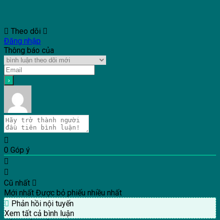
Theo dõi
Đăng nhập
Thông báo của
0
Góp ý
Cũ nhất
Mới nhất
Được bỏ phiếu nhiều nhất
Phản hồi nội tuyến
Xem tất cả bình luận