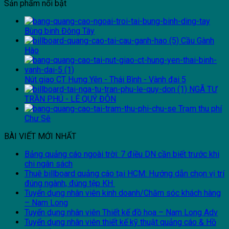
Sản phẩm nổi bật
Bùng binh Đông Tây
Cầu Gành
Hào
Nút giao CT Hưng Yên - Thái Bình - Vành đai 5
NGÃ TƯ
TRẦN PHÚ - LÊ QUÝ ĐÔN
Trạm thu phí
Chư Sê
BÀI VIẾT MỚI NHẤT
Bảng quảng cáo ngoài trời: 7 điều DN cần biết trước khi
chi ngân sách
Thuê billboard quảng cáo tại HCM: Hướng dẫn chọn vị trí
đúng ngành, đúng tệp KH
Tuyển dụng nhân viên kinh doanh/Chăm sóc khách hàng
– Nam Long
Tuyển dụng nhân viên Thiết kế đồ họa – Nam Long Adv
Tuyển dụng nhân viên thiết kế kỹ thuật quảng cáo & Hồ