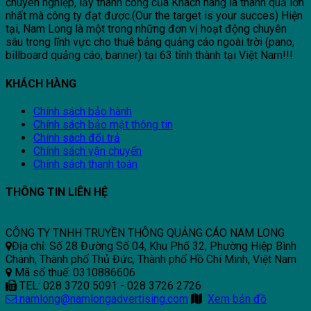
chuyên nghiệp, lấy thành công của Khách hàng là thành quả lớn
nhất mà công ty đạt được.(Our the target is your succes) Hiện
tại, Nam Long là một trong những đơn vị hoạt động chuyên
sâu trong lĩnh vực cho thuê bảng quảng cáo ngoài trời (pano,
billboard quảng cáo, banner) tại 63 tỉnh thành tại Việt Nam!!!
KHÁCH HÀNG
Chính sách bảo hành
Chính sách bảo mật thông tin
Chính sách đổi trả
Chính sách vận chuyển
Chính sách thanh toán
THÔNG TIN LIÊN HỆ
CÔNG TY TNHH TRUYỀN THÔNG QUẢNG CÁO NAM LONG
Địa chỉ: Số 28 Đường Số 04, Khu Phố 32, Phường Hiệp Bình
Chánh, Thành phố Thủ Đức, Thành phố Hồ Chí Minh, Việt Nam
Mã số thuế: 0310886606
TEL: 028 3720 5091 - 028 3726 2726
namlong@namlongadvertising.com
Xem bản đồ