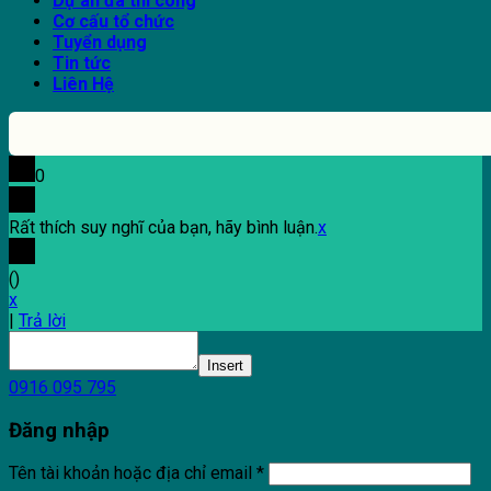
Dự án đã thi công
Cơ cấu tổ chức
Tuyển dụng
Tin tức
Liên Hệ
0
Rất thích suy nghĩ của bạn, hãy bình luận.
x
(
)
x
|
Trả lời
Insert
0916 095 795
Đăng nhập
Tên tài khoản hoặc địa chỉ email
*