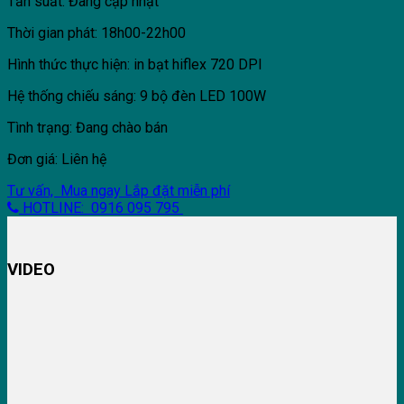
Tần suất: Đang cập nhật
Thời gian phát: 18h00-22h00
Hình thức thực hiện: in bạt hiflex 720 DPI
Hệ thống chiếu sáng: 9 bộ đèn LED 100W
Tình trạng: Đang chào bán
Đơn giá: Liên hệ
Tư vấn, Mua ngay
Lắp đặt miễn phí
HOTLINE: 0916 095 795
VIDEO