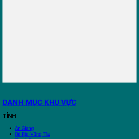
DANH MỤC KHU VỰC
TỈNH
An Giang
Bà Rịa-Vũng Tàu