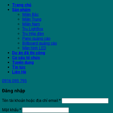
Trang chủ
Sản phẩm
Miền Bắc
Miền Trung
Miền Nam
Trụ LighBox
Trụ Hộp đèn
Pano quảng cáo
Billboard quảng cáo
Màn hình LED
Dự án đã thi công
Cơ cấu tổ chức
Tuyển dụng
Tin tức
Liên Hệ
0916 095 795
Đăng nhập
Tên tài khoản hoặc địa chỉ email
*
Mật khẩu
*