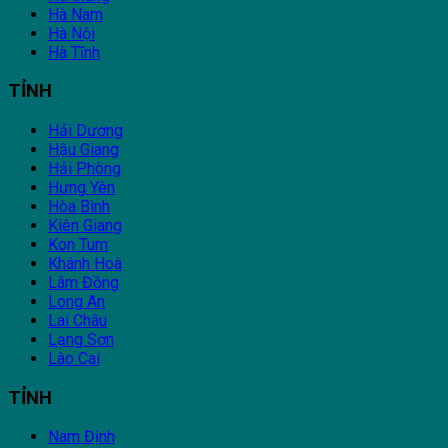
Hà Nam
Hà Nội
Hà Tĩnh
TỈNH
Hải Dương
Hậu Giang
Hải Phòng
Hưng Yên
Hòa Bình
Kiên Giang
Kon Tum
Khánh Hoà
Lâm Đồng
Long An
Lai Châu
Lạng Sơn
Lào Cai
TỈNH
Nam Định