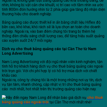
Ngoài ra, không gian đặt bảng quảng cáo khá thoáng đãng, dễ
nhìn, không bị vật cản che khuất, vị trí cao với tầm nhìn xa ước
tính 800m đón hướng nhìn từ 2 phía giúp gia tăng độ nhận diện
thương hiệu cho doanh nghiệp.
Bảng quảng cáo được thiết kế in ấn bằng chất liệu Hiflex độ
bền cao, khó khai, khó rách sẽ là lựa chọn an toàn cho doanh
nghiệp. Ngoài ra, vào ban đêm chúng tôi trang bị thêm hệ
thống đèn chiếu sáng chất lượng cao, để tăng hiệu suất quảng
cáo xuyên suốt 24/7 mỗi ngày.
Dịch vụ cho thuê bảng quảng cáo tại Cần Thơ từ Nam
Long Advertising
Nam Long Advertising với đội ngũ nhân viên kinh nghiệm, tận
tình hỗ trợ khách hàng dịch vụ cho thuê bảng quảng cáo ngoài
trời trọn gói. Với chi phí hợp lý có hỗ trợ mùa dịch với chiết
khấu cao.
Ngoài ra, công ty chúng tôi là một trong những nơi uy tín, dịch
vụ tận tâm, nhanh chóng, cập nhật vị trí cho thuê bảng quảng
cáo mới nhất, hot nhất trên thị trường quảng cáo hiện nay.
Hãy đến ngay Nam Long để nhận báo giá dịch vụ
cho thuê
bảng quảng cáo ngoài trời
tại Cần Thơ mới nhất nhé!