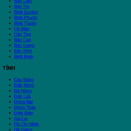
Bạc Liêu
Bến Tre
Bình Dương
Bình Phước
Bình Thuận
Cà Mau
Cần Thơ
Bắc Cạn
Bắc Giang
Bắc Ninh
Bình Định
TỈNH
Cao Bằng
Đắk Nông
Đà Nẵng
Đắk Lắk
Đồng Nai
Đồng Tháp
Điện Biên
Gia Lai
Hồ Chí Minh
Hà Giang