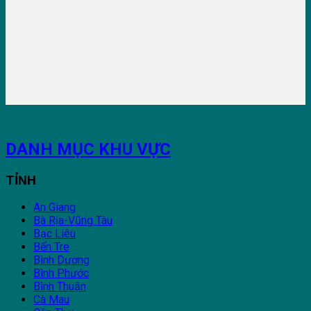
DANH MỤC KHU VỰC
TỈNH
An Giang
Bà Rịa-Vũng Tàu
Bạc Liêu
Bến Tre
Bình Dương
Bình Phước
Bình Thuận
Cà Mau