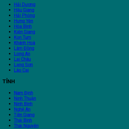
Hải Dương
Hậu Giang
Hải Phòng
Hưng Yên
Hòa Bình
Kiên Giang
Kon Tum
Khánh Hoà
Lâm Đồng
Long An
Lai Châu
Lạng Sơn
Lào Cai
TỈNH
Nam Định
Ninh Thuận
Ninh Bình
Nghệ An
Tiền Giang
Thái Bình
Thái Nguyên