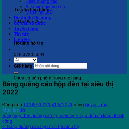
Pano quảng cáo
Billboard quảng cáo
Tư vấn bán hàng
Màn hình LED
Dự án đã thi công
0916 095 795
Cơ cấu tổ chức
Tuyển dụng
Tin tức
Liên Hệ
Hotline hỗ trợ
028 3720 5091
Tìm kiếm:
Giỏ hàng
Chưa có sản phẩm trong giỏ hàng.
Bảng quảng cáo hộp đèn tại siêu thị
2022
Đăng trên
10/05/2022
15/06/2023
bằng
Quyên Trần
Mục lục
ẩn
Bảng hộp đèn quảng cáo tại siêu thị – Tạo dấu ấn khắc thành
công
1. Bảng quảng cáo hộp đèn tại siêu thị