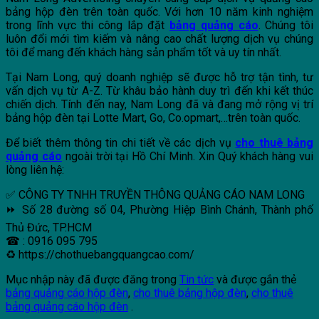
bảng hộp đèn trên toàn quốc. Với hơn 10 năm kinh nghiệm
trong lĩnh vực thi công lắp đặt
bảng quảng cáo
. Chúng tôi
luôn đổi mới tìm kiếm và nâng cao chất lượng dịch vụ chúng
tôi để mang đến khách hàng sản phẩm tốt và uy tín nhất.
Tại Nam Long, quý doanh nghiệp sẽ được hỗ trợ tận tình, tư
vấn dịch vụ từ A-Z. Từ khâu bảo hành duy trì đến khi kết thúc
chiến dịch. Tính đến nay, Nam Long đã và đang mở rộng vị trí
bảng hộp đèn tại Lotte Mart, Go, Co.opmart,…trên toàn quốc.
Để biết thêm thông tin chi tiết về các dịch vụ
cho thuê bảng
quảng cáo
ngoài trời tại Hồ Chí Minh. Xin Quý khách hàng vui
lòng liên hệ:
✅ CÔNG TY TNHH TRUYỀN THÔNG QUẢNG CÁO NAM LONG
⏩ Số 28 đường số 04, Phường Hiệp Bình Chánh, Thành phố
Thủ Đức, TP.HCM
☎ : 0916 095 795
♻ https://chothuebangquangcao.com/
Mục nhập này đã được đăng trong
Tin tức
và được gắn thẻ
bảng quảng cáo hộp đèn
,
cho thuê bảng hộp đèn
,
cho thuê
bảng quảng cáo hộp đèn
.