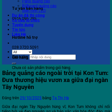
Pano quảng cáo
Billboard quảng cáo
Tư vấn bán hàng
Màn hình LED
Dự án đã thi công
0916 095 795
Cơ cấu tổ chức
Tuyển dụng
Tin tức
Liên Hệ
Hotline hỗ trợ
028 3720 5091
Tìm kiếm:
Giỏ hàng
Chưa có sản phẩm trong giỏ hàng.
Bảng quảng cáo ngoài trời tại Kon Tum:
Đưa thương hiệu vươn xa giữa đại ngàn
Tây Nguyên
Đăng trên
29/10/2025
bằng
Tạ Thị Hà
Giữa đại ngàn Tây Nguyên hùng vĩ; Kon Tum không chỉ nổi
tiếng bởi vẻ đẹp nguyên sơ và bản sắc văn hóa độc đáo, mà