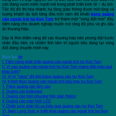
còn đang vươn mình mạnh mẽ trong phát triển kinh tế – du lịch.
Tốc độ đô thị hóa nhanh; hạ tầng giao thông được mở rộng và
lượng khách du lịch tăng đều mỗi năm đã khiến
bảng quảng
cáo ngoài trời tại Kon Tum
trở thành một “vùng đất mới” đầy
tiềm năng cho doanh nghiệp muốn mở rộng độ phủ và ghi dấu
ấn thương hiệu.
Đây là thời điểm vàng để các thương hiệu tiên phong đặt bước
chân đầu tiên; và chiếm lĩnh tâm trí người tiêu dùng tại vùng
đất đang chuyển mình này.
Mục lục
ẩn
I. Tiềm năng phát triển quảng cáo ngoài trời tại Kon Tum
II. Vì sao quảng cáo ngoài trời tại Kon Tum mang đến hiệu quả
khác biệt?
III. Vị trí “vàng” để đặt bảng quảng cáo tại Kon Tum
IV. 4 hình thức quảng cáo ngoài trời phù hợp tại Kon Tum
1. Pano quảng cáo tầm cao
2. Quảng cáo billboard
3. Quảng cáo trên phương tiện giao thông
4. Quảng cáo màn hình LED
V. Chiến lược giúp tối ưu hiệu quả quảng cáo tại Kon Tum
VI. Nam Long: Đơn vị triển khai quảng cáo ngoài trời tại Kon
Tum