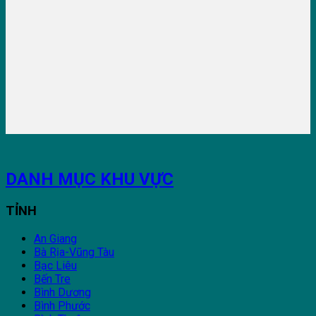
DANH MỤC KHU VỰC
TỈNH
An Giang
Bà Rịa-Vũng Tàu
Bạc Liêu
Bến Tre
Bình Dương
Bình Phước