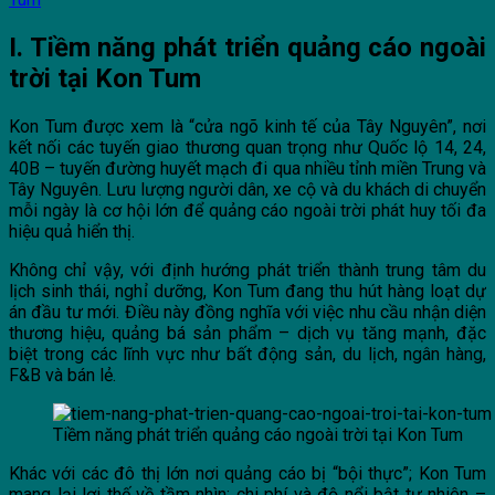
I. Tiềm năng phát triển quảng cáo ngoài
trời tại Kon Tum
Kon Tum được xem là “cửa ngõ kinh tế của Tây Nguyên”, nơi
kết nối các tuyến giao thương quan trọng như Quốc lộ 14, 24,
40B – tuyến đường huyết mạch đi qua nhiều tỉnh miền Trung và
Tây Nguyên. Lưu lượng người dân, xe cộ và du khách di chuyển
mỗi ngày là cơ hội lớn để quảng cáo ngoài trời phát huy tối đa
hiệu quả hiển thị.
Không chỉ vậy, với định hướng phát triển thành trung tâm du
lịch sinh thái, nghỉ dưỡng, Kon Tum đang thu hút hàng loạt dự
án đầu tư mới. Điều này đồng nghĩa với việc nhu cầu nhận diện
thương hiệu, quảng bá sản phẩm – dịch vụ tăng mạnh, đặc
biệt trong các lĩnh vực như bất động sản, du lịch, ngân hàng,
F&B và bán lẻ.
Tiềm năng phát triển quảng cáo ngoài trời tại Kon Tum
Khác với các đô thị lớn nơi quảng cáo bị “bội thực”; Kon Tum
mang lại lợi thế về tầm nhìn; chi phí và độ nổi bật tự nhiên –