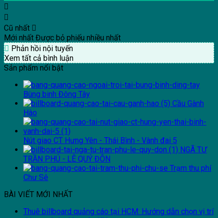
Cũ nhất
Mới nhất
Được bỏ phiếu nhiều nhất
Phản hồi nội tuyến
Xem tất cả bình luận
Sản phẩm nổi bật
Bùng binh Đông Tây
Cầu Gành
Hào
Nút giao CT Hưng Yên - Thái Bình - Vành đai 5
NGÃ TƯ
TRẦN PHÚ - LÊ QUÝ ĐÔN
Trạm thu phí
Chư Sê
BÀI VIẾT MỚI NHẤT
Thuê billboard quảng cáo tại HCM: Hướng dẫn chọn vị trí