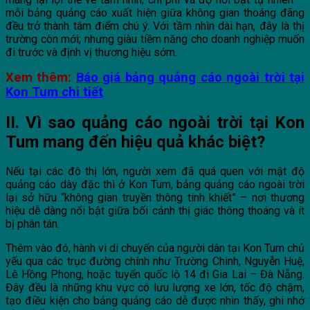
mỗi bảng quảng cáo xuất hiện giữa không gian thoáng đãng
đều trở thành tâm điểm chú ý. Với tầm nhìn dài hạn, đây là thị
trường còn mới; nhưng giàu tiềm năng cho doanh nghiệp muốn
đi trước và định vị thương hiệu sớm.
Xem thêm:
Báo giá bảng quảng cáo ngoài trời tại
Kon Tum chi tiết
II. Vì sao quảng cáo ngoài trời tại Kon
Tum mang đến hiệu quả khác biệt?
Nếu tại các đô thị lớn, người xem đã quá quen với mật độ
quảng cáo dày đặc thì ở Kon Tum, bảng quảng cáo ngoài trời
lại sở hữu “không gian truyền thông tinh khiết” – nơi thương
hiệu dễ dàng nổi bật giữa bối cảnh thị giác thông thoáng và ít
bị phân tán.
Thêm vào đó, hành vi di chuyển của người dân tại Kon Tum chủ
yếu qua các trục đường chính như Trường Chinh, Nguyễn Huệ,
Lê Hồng Phong, hoặc tuyến quốc lộ 14 đi Gia Lai – Đà Nẵng.
Đây đều là những khu vực có lưu lượng xe lớn, tốc độ chậm,
tạo điều kiện cho bảng quảng cáo dễ được nhìn thấy, ghi nhớ