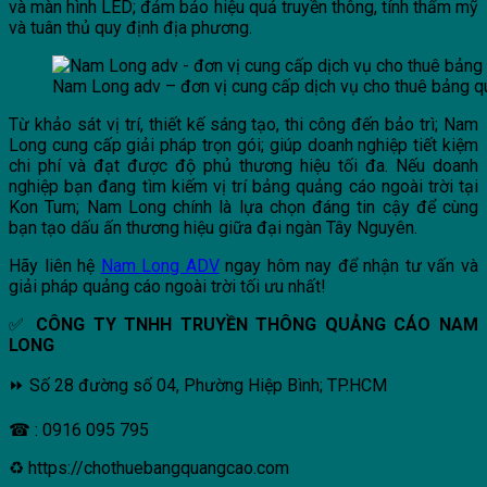
và màn hình LED; đảm bảo hiệu quả truyền thông, tính thẩm mỹ
và tuân thủ quy định địa phương.
Nam Long adv – đơn vị cung cấp dịch vụ cho thuê bảng qu
Từ khảo sát vị trí, thiết kế sáng tạo, thi công đến bảo trì; Nam
Long cung cấp giải pháp trọn gói; giúp doanh nghiệp tiết kiệm
chi phí và đạt được độ phủ thương hiệu tối đa.
Nếu doanh
nghiệp bạn đang tìm kiếm vị trí bảng quảng cáo ngoài trời tại
Kon Tum; Nam Long chính là lựa chọn đáng tin cậy để cùng
bạn tạo dấu ấn thương hiệu giữa đại ngàn Tây Nguyên.
Hãy liên hệ
Nam Long ADV
ngay hôm nay để nhận tư vấn và
giải pháp quảng cáo ngoài trời tối ưu nhất!
✅
CÔNG TY TNHH TRUYỀN THÔNG QUẢNG CÁO NAM
LONG
⏩ Số 28 đường số 04, Phường Hiệp Bình; TP.HCM
☎ : 0916 095 795
♻ https://chothuebangquangcao.com