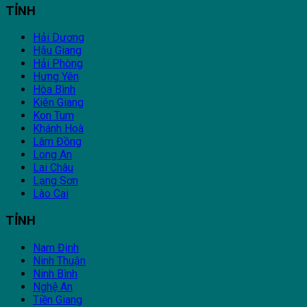
TỈNH
Hải Dương
Hậu Giang
Hải Phòng
Hưng Yên
Hòa Bình
Kiên Giang
Kon Tum
Khánh Hoà
Lâm Đồng
Long An
Lai Châu
Lạng Sơn
Lào Cai
TỈNH
Nam Định
Ninh Thuận
Ninh Bình
Nghệ An
Tiền Giang