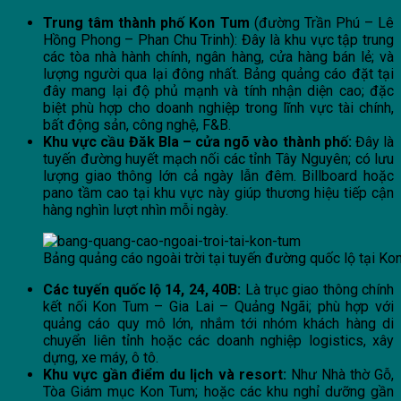
Trung tâm thành phố Kon Tum
(đường Trần Phú – Lê
Hồng Phong – Phan Chu Trinh): Đây là khu vực tập trung
các tòa nhà hành chính, ngân hàng, cửa hàng bán lẻ; và
lượng người qua lại đông nhất. Bảng quảng cáo đặt tại
đây mang lại độ phủ mạnh và tính nhận diện cao; đặc
biệt phù hợp cho doanh nghiệp trong lĩnh vực tài chính,
bất động sản, công nghệ, F&B.
Khu vực cầu Đăk Bla – cửa ngõ vào thành phố:
Đây là
tuyến đường huyết mạch nối các tỉnh Tây Nguyên; có lưu
lượng giao thông lớn cả ngày lẫn đêm. Billboard hoặc
pano tầm cao tại khu vực này giúp thương hiệu tiếp cận
hàng nghìn lượt nhìn mỗi ngày.
Bảng quảng cáo ngoài trời tại tuyến đường quốc lộ tại Ko
Các tuyến quốc lộ 14, 24, 40B:
Là trục giao thông chính
kết nối Kon Tum – Gia Lai – Quảng Ngãi; phù hợp với
quảng cáo quy mô lớn, nhắm tới nhóm khách hàng di
chuyển liên tỉnh hoặc các doanh nghiệp logistics, xây
dựng, xe máy, ô tô.
Khu vực gần điểm du lịch và resort:
Như Nhà thờ Gỗ,
Tòa Giám mục Kon Tum; hoặc các khu nghỉ dưỡng gần