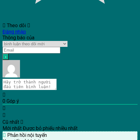
Theo dõi
Đăng nhập
Thông báo của
0
Góp ý
Cũ nhất
Mới nhất
Được bỏ phiếu nhiều nhất
Phản hồi nội tuyến