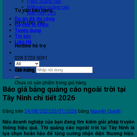
Pano quảng cáo
Billboard quảng cáo
Tư vấn bán hàng
Màn hình LED
Dự án đã thi công
0916 095 795
Cơ cấu tổ chức
Tuyển dụng
Tin tức
Liên Hệ
Hotline hỗ trợ
028 3720 5091
Tìm kiếm:
Giỏ hàng
Chưa có sản phẩm trong giỏ hàng.
Báo giá bảng quảng cáo ngoài trời tại
Tây Ninh chi tiết 2026
Đăng trên
24/08/2023
20/01/2026
bằng
Nguyễn Quỳnh
Nếu doanh nghiệp của bạn đang tìm kiếm giải pháp truyền
thông hiệu quả. Thì quảng cáo ngoài trời tại Tây Ninh là
lựa chọn hoàn hảo để tăng cường nhận diện thương hiệu.