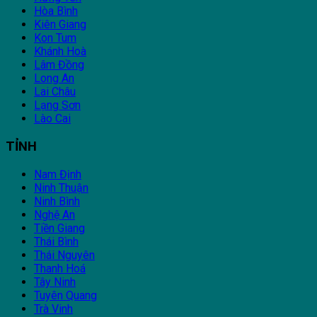
Hòa Bình
Kiên Giang
Kon Tum
Khánh Hoà
Lâm Đồng
Long An
Lai Châu
Lạng Sơn
Lào Cai
TỈNH
Nam Định
Ninh Thuận
Ninh Bình
Nghệ An
Tiền Giang
Thái Bình
Thái Nguyên
Thanh Hoá
Tây Ninh
Tuyên Quang
Trà Vinh