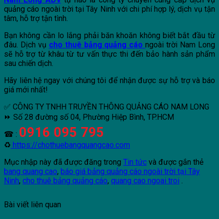
quảng cáo ngoài trời tại Tây Ninh với chi phí hợp lý, dịch vụ tận
tâm, hỗ trợ tận tình.
Bạn không cần lo lắng phải băn khoăn không biết bắt đầu từ
đâu. Dịch vụ
cho thuê bảng quảng cáo
ngoài trời Nam Long
sẽ hỗ trợ từ khâu từ tư vấn thực thi đến bảo hành sản phẩm
sau chiến dịch.
Hãy liên hệ ngay với chúng tôi để nhận được sự hỗ trợ và báo
giá mới nhất!
✅ CÔNG TY TNHH TRUYỀN THÔNG QUẢNG CÁO NAM LONG
⏩ Số 28 đường số 04, Phường Hiệp Bình, TP.HCM
0916 095 795
☎ :
♻
https://chothuebangquangcao.com
Mục nhập này đã được đăng trong
Tin tức
và được gắn thẻ
bang quang cao
,
báo giá bảng quảng cáo ngoài trời tại Tây
Ninh
,
cho thuê bảng quảng cáo
,
quang cao ngoai troi
.
Bài viết liên quan