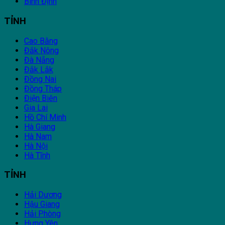
Bình Định
TỈNH
Cao Bằng
Đắk Nông
Đà Nẵng
Đắk Lắk
Đồng Nai
Đồng Tháp
Điện Biên
Gia Lai
Hồ Chí Minh
Hà Giang
Hà Nam
Hà Nội
Hà Tĩnh
TỈNH
Hải Dương
Hậu Giang
Hải Phòng
Hưng Yên