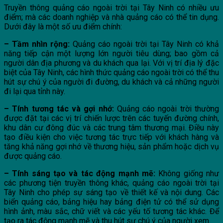
Truyền thông quảng cáo ngoài trời tại Tây Ninh có nhiều ưu
điểm; mà các doanh nghiệp và nhà quảng cáo có thể tin dụng.
Dưới đây là một số ưu điểm chính:
– Tầm nhìn rộng:
Quảng cáo ngoài trời tại Tây Ninh có khả
năng tiếp cận một lượng lớn người tiêu dùng; bao gồm cả
người dân địa phương và du khách qua lại. Với vị trí địa lý đặc
biệt của Tây Ninh, các hình thức quảng cáo ngoài trời có thể thu
hút sự chú ý của người đi đường, du khách và cả những người
đi lại qua tỉnh này.
– Tính tương tác và gợi nhớ:
Quảng cáo ngoài trời thường
được đặt tại các vị trí chiến lược trên các tuyến đường chính,
khu dân cư đông đúc và các trung tâm thương mại. Điều này
tạo điều kiện cho việc tương tác trực tiếp với khách hàng và
tăng khả năng gợi nhớ về thương hiệu, sản phẩm hoặc dịch vụ
được quảng cáo.
– Tính sáng tạo và tác động mạnh mẽ:
Không giống như
các phương tiện truyền thông khác, quảng cáo ngoài trời tại
Tây Ninh cho phép sự sáng tạo về thiết kế và nội dung. Các
biển quảng cáo, bảng hiệu hay bảng điện tử có thể sử dụng
hình ảnh, màu sắc, chữ viết và các yếu tố tương tác khác. Để
tạo ra tác động mạnh mẽ và thu hút sự chú ý của người xem.