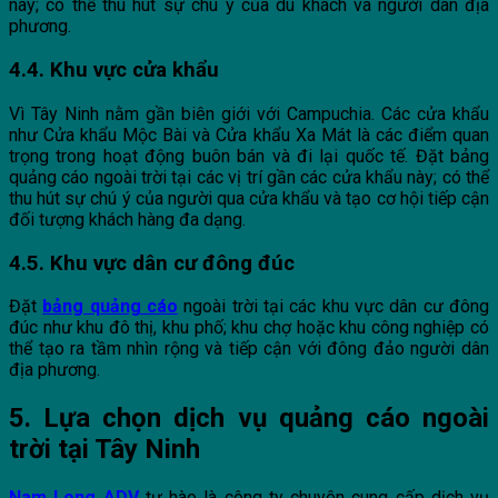
này; có thể thu hút sự chú ý của du khách và người dân địa
phương.
4.4. Khu vực cửa khẩu
Vì Tây Ninh nằm gần biên giới với Campuchia. Các cửa khẩu
như Cửa khẩu Mộc Bài và Cửa khẩu Xa Mát là các điểm quan
trọng trong hoạt động buôn bán và đi lại quốc tế. Đặt bảng
quảng cáo ngoài trời tại các vị trí gần các cửa khẩu này; có thể
thu hút sự chú ý của người qua cửa khẩu và tạo cơ hội tiếp cận
đối tượng khách hàng đa dạng.
4.5. Khu vực dân cư đông đúc
Đặt
bảng quảng cáo
ngoài trời tại các khu vực dân cư đông
đúc như khu đô thị, khu phố; khu chợ hoặc khu công nghiệp có
thể tạo ra tầm nhìn rộng và tiếp cận với đông đảo người dân
địa phương.
5. Lựa chọn dịch vụ quảng cáo ngoài
trời tại Tây Ninh
Nam Long ADV
tự hào là công ty chuyên cung cấp dịch vụ