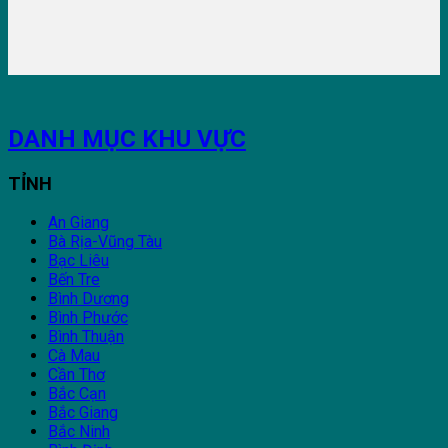
DANH MỤC KHU VỰC
TỈNH
An Giang
Bà Rịa-Vũng Tàu
Bạc Liêu
Bến Tre
Bình Dương
Bình Phước
Bình Thuận
Cà Mau
Cần Thơ
Bắc Cạn
Bắc Giang
Bắc Ninh