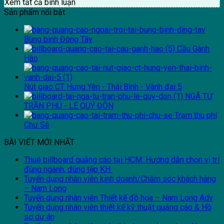
Xem tất cả bình luận
Sản phẩm nổi bật
Bùng binh Đông Tây
Cầu Gành
Hào
Nút giao CT Hưng Yên - Thái Bình - Vành đai 5
NGÃ TƯ
TRẦN PHÚ - LÊ QUÝ ĐÔN
Trạm thu phí
Chư Sê
BÀI VIẾT MỚI NHẤT
Thuê billboard quảng cáo tại HCM: Hướng dẫn chọn vị trí
đúng ngành, đúng tệp KH
Tuyển dụng nhân viên kinh doanh/Chăm sóc khách hàng
– Nam Long
Tuyển dụng nhân viên Thiết kế đồ họa – Nam Long Adv
Tuyển dụng nhân viên thiết kế kỹ thuật quảng cáo & Hồ
sơ dự án