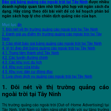
Báo giá bảng quảng cáo ngoài trời tại Tây Ninh
được nhiều
doanh nghiệp quan tâm nhờ tính phù hợp với ngân sách đa
dạng. Hãy cùng theo dõi bài viết để có kế hoạch phân bổ
ngân sách hợp lý cho chiến dịch quảng cáo của bạn.
Mục lục
ẩn
1. Đôi nét về thị trường quảng cáo ngoài trời tại Tây Ninh
2. Đánh giá ưu điểm thị trường quảng cáo ngoài trời tại Tây
Ninh
3. Cập nhật báo giá bảng quảng cáo ngoài trời tại Tây Ninh
4. Vị trí đẹp đặt bảng quảng cáo ngoài trời tại Tây Ninh
4.1. Trung tâm thành phố Tây Ninh
4.2. Các tuyến đường chính
4.3. Các khu vực du lịch
4.4. Khu vực cửa khẩu
4.5. Khu vực dân cư đông đúc
5. Lựa chọn dịch vụ quảng cáo ngoài trời tại Tây Ninh
1. Đôi nét về thị trường quảng cáo
ngoài trời tại Tây Ninh
Thị trường quảng cáo ngoài trời (Out-of-Home Advertising) tại
Tây Ninh, Việt Nam có tiềm năng phát triển với sự tăng trưởng