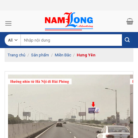
Skip
to
content
Tìm
kiếm:
Trang chủ
/
Sản phẩm
/
Miền Bắc
/
Hưng Yên