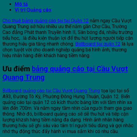
Mô tả
Vị trí Quảng cáo
Cho thuê bảng quảng cáo tại tại Quận 12
nằm ngay Cầu Vượt
Quang Trung sở hữu nhiều ưu thế nằm gần Chợ Cầu, Trường
Cao đẳng Phát thanh Truyền hình II, Sân bóng đá, nhiều trường
tiểu học,…là điều kiện thuận lợi để thu hút lượng người tiếp cận
thương hiệu gia tăng nhanh chóng.
Biillboard tại quận 12
là lựa
chọn tuyệt vời cho doanh nghiệp quảng bá hình ảnh, thương
hiệu nhãn hàng đến khách hàng tiềm năng.
Ưu điểm
bảng quảng cáo tại Cầu Vượt
Quang Trung
Billboard quảng cáo tại Cầu Vượt Quang Trung
tọa lạc tại số
A93, Đường Tô Ký, Phường Đông Hưng Thuận, Quận 12. Biển
quảng cáo tại quận 12 có kích thước bảng lớn với tầm nhìn xa
lên đến 700m. Và nằm ngay tầm nhìn của người tham gia giao
thông. Nhờ đó, billboard quảng cáo sẽ dễ thu hút và tiếp cận
lượng khzsh hàng tiềm năng đa dạng. Hình ảnh nhãn hàng
thương hiệu sẽ ghi sâu vào tâm trí người tiêu dùng và gợi nhắc
nhớ thụ động thúc đẩy hành vi mua sắm khi có nhu cầu.