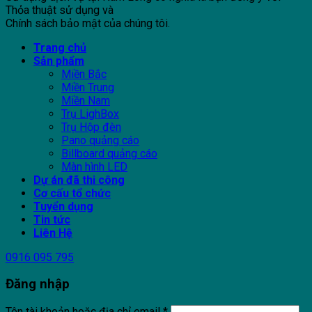
Thỏa thuật sử dụng và
Chính sách bảo mật của chúng tôi.
Trang chủ
Sản phẩm
Miền Bắc
Miền Trung
Miền Nam
Trụ LighBox
Trụ Hộp đèn
Pano quảng cáo
Billboard quảng cáo
Màn hình LED
Dự án đã thi công
Cơ cấu tổ chức
Tuyển dụng
Tin tức
Liên Hệ
0916 095 795
Đăng nhập
Tên tài khoản hoặc địa chỉ email
*