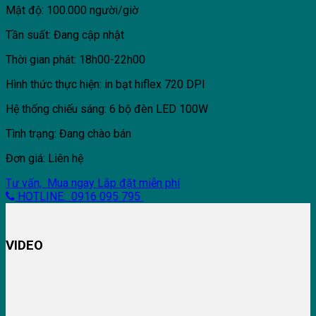
Mật độ: 100.000 người/giờ
Tần suất: Đang cập nhật
Thời gian phát: 18h00-22h00
Hình thức thực hiện: in bạt hiflex 720 DPI
Hệ thống chiếu sáng: 6 bộ đèn LED 100W
Tình trạng: Đang chào bán
Đơn giá: Liên hệ
Tư vấn, Mua ngay
Lắp đặt miễn phí
HOTLINE: 0916 095 795
VIDEO