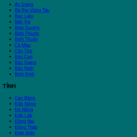
An Giang
Bà Rịa-Vũng Tàu
Bạc Liêu
Bến Tre
Bình Dương
Bình Phước
Bình Thuận
Cà Mau
Cần Thơ
Bắc Cạn
Bắc Giang
Bắc Ninh
Bình Định
TỈNH
Cao Bằng
Đắk Nông
Đà Nẵng
Đắk Lắk
Đồng Nai
Đồng Tháp
Điện Biên