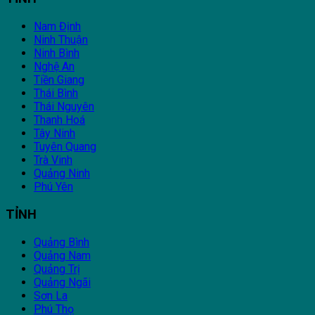
Nam Định
Ninh Thuận
Ninh Bình
Nghệ An
Tiền Giang
Thái Bình
Thái Nguyên
Thanh Hoá
Tây Ninh
Tuyên Quang
Trà Vinh
Quảng Ninh
Phú Yên
TỈNH
Quảng Bình
Quảng Nam
Quảng Trị
Quảng Ngãi
Sơn La
Phú Thọ