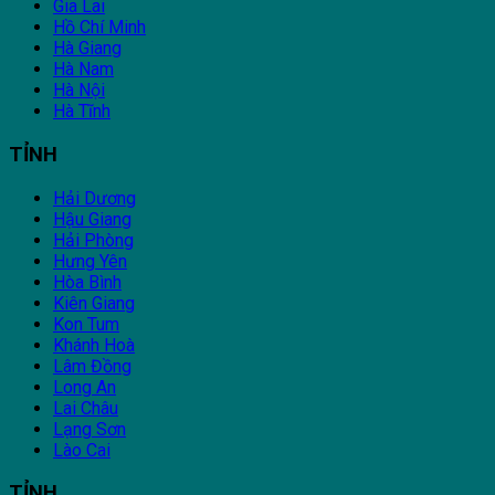
Gia Lai
Hồ Chí Minh
Hà Giang
Hà Nam
Hà Nội
Hà Tĩnh
TỈNH
Hải Dương
Hậu Giang
Hải Phòng
Hưng Yên
Hòa Bình
Kiên Giang
Kon Tum
Khánh Hoà
Lâm Đồng
Long An
Lai Châu
Lạng Sơn
Lào Cai
TỈNH