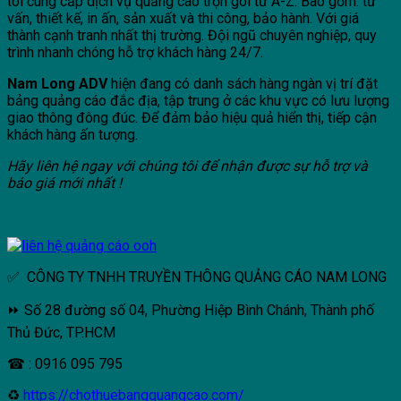
tôi cung cấp dịch vụ quảng cáo trọn gói từ A-Z. Bao gồm: tư
vấn, thiết kế, in ấn, sản xuất và thi công, bảo hành. Với giá
thành cạnh tranh nhất thị trường. Đội ngũ chuyên nghiệp, quy
trình nhanh chóng hỗ trợ khách hàng 24/7.
Nam Long ADV
hiện đang có danh sách hàng ngàn vị trí đặt
bảng quảng cáo đắc địa, tập trung ở các khu vực có lưu lượng
giao thông đông đúc. Để đảm bảo hiệu quả hiển thị, tiếp cận
khách hàng ấn tượng.
Hãy liên hệ ngay với chúng tôi để nhận được sự hỗ trợ và
báo giá mới nhất !
✅ CÔNG TY TNHH TRUYỀN THÔNG QUẢNG CÁO NAM LONG
⏩ Số 28 đường số 04, Phường Hiệp Bình Chánh, Thành phố
Thủ Đức, TP.HCM
☎ : 0916 095 795
♻
https://chothuebangquangcao.com/