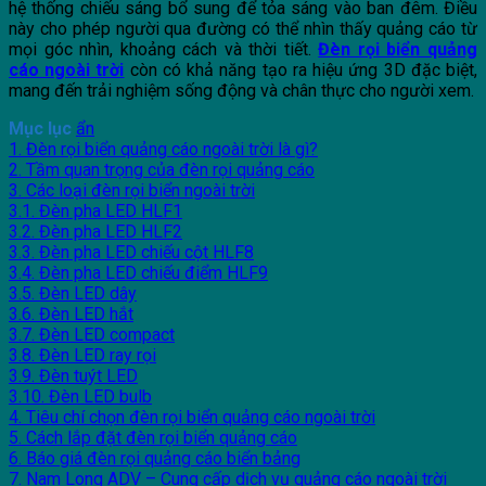
hệ thống chiếu sáng bổ sung để tỏa sáng vào ban đêm. Điều
này cho phép người qua đường có thể nhìn thấy quảng cáo từ
mọi góc nhìn, khoảng cách và thời tiết.
Đèn rọi biển quảng
cáo ngoài trời
còn có khả năng tạo ra hiệu ứng 3D đặc biệt,
mang đến trải nghiệm sống động và chân thực cho người xem.
Mục lục
ẩn
1. Đèn rọi biển quảng cáo ngoài trời là gì?
2. Tầm quan trọng của đèn rọi quảng cáo
3. Các loại đèn rọi biển ngoài trời
3.1. Đèn pha LED HLF1
3.2. Đèn pha LED HLF2
3.3. Đèn pha LED chiếu cột HLF8
3.4. Đèn pha LED chiếu điểm HLF9
3.5. Đèn LED dây
3.6. Đèn LED hắt
3.7. Đèn LED compact
3.8. Đèn LED ray rọi
3.9. Đèn tuýt LED
3.10. Đèn LED bulb
4. Tiêu chí chọn đèn rọi biển quảng cáo ngoài trời
5. Cách lắp đặt đèn rọi biển quảng cáo
6. Báo giá đèn rọi quảng cáo biển bảng
7. Nam Long ADV – Cung cấp dịch vụ quảng cáo ngoài trời