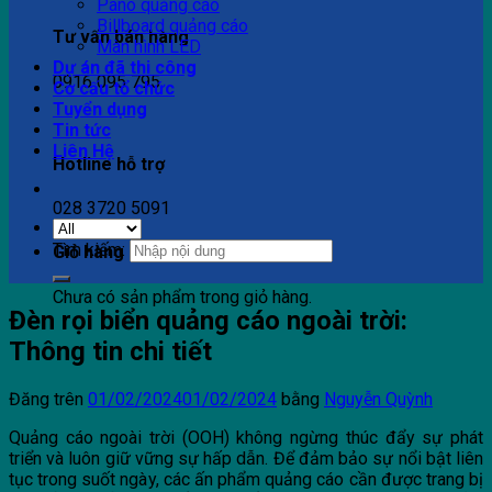
Pano quảng cáo
Billboard quảng cáo
Tư vấn bán hàng
Màn hình LED
Dự án đã thi công
0916 095 795
Cơ cấu tổ chức
Tuyển dụng
Tin tức
Liên Hệ
Hotline hỗ trợ
028 3720 5091
Tìm kiếm:
Giỏ hàng
Chưa có sản phẩm trong giỏ hàng.
Đèn rọi biển quảng cáo ngoài trời:
Thông tin chi tiết
Đăng trên
01/02/2024
01/02/2024
bằng
Nguyễn Quỳnh
Quảng cáo ngoài trời (OOH) không ngừng thúc đẩy sự phát
triển và luôn giữ vững sự hấp dẫn. Để đảm bảo sự nổi bật liên
tục trong suốt ngày, các ấn phẩm quảng cáo cần được trang bị