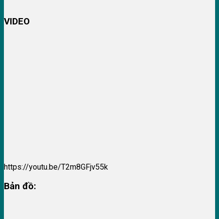
VIDEO
https://youtu.be/T2m8GFjv55k
Bản đồ: