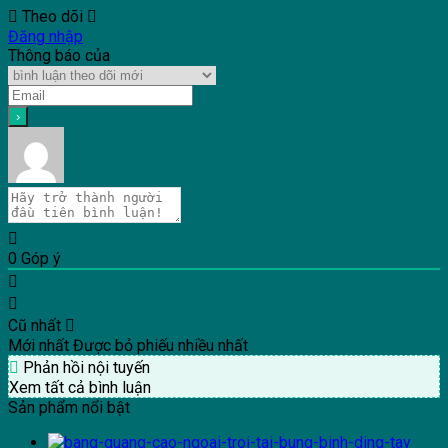
Theo dõi
Đăng nhập
Thông báo của
0
Góp ý
Cũ nhất
Mới nhất
Được bỏ phiếu nhiều nhất
Phản hồi nội tuyến
Xem tất cả bình luận
Sản phẩm nổi bật