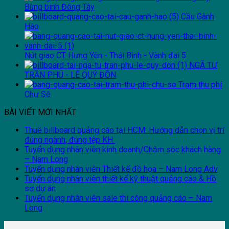
Bùng binh Đông Tây
Cầu Gành
Hào
Nút giao CT Hưng Yên - Thái Bình - Vành đai 5
NGÃ TƯ
TRẦN PHÚ - LÊ QUÝ ĐÔN
Trạm thu phí
Chư Sê
BÀI VIẾT MỚI NHẤT
Thuê billboard quảng cáo tại HCM: Hướng dẫn chọn vị trí
đúng ngành, đúng tệp KH
Tuyển dụng nhân viên kinh doanh/Chăm sóc khách hàng
– Nam Long
Tuyển dụng nhân viên Thiết kế đồ họa – Nam Long Adv
Tuyển dụng nhân viên thiết kế kỹ thuật quảng cáo & Hồ
sơ dự án
Tuyển dụng nhân viên sale thi công quảng cáo – Nam
Long