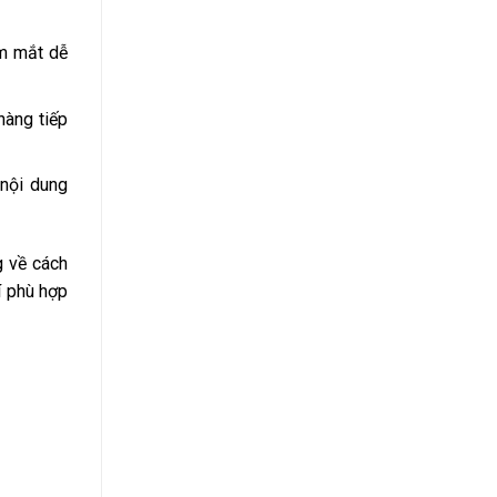
ầm mắt dễ
hàng tiếp
 nội dung
g về cách
í phù hợp