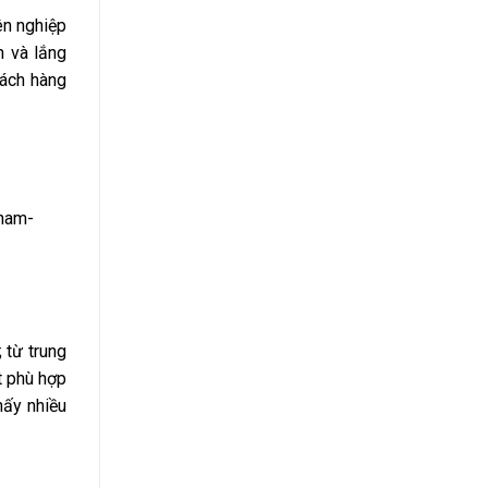
ên nghiệp
n và lắng
hách hàng
 từ trung
t phù hợp
hấy nhiều