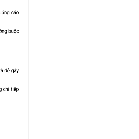
quảng cáo
ường buộc
và dễ gây
g chỉ tiếp