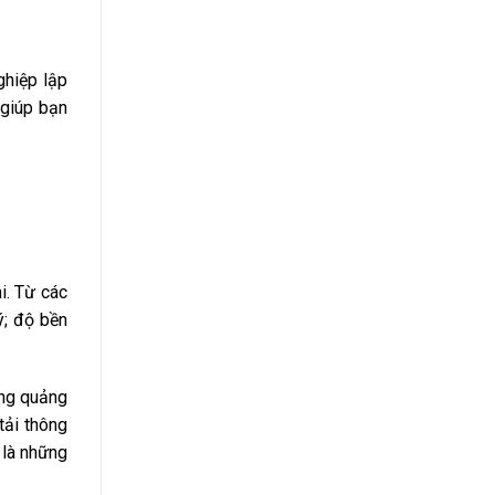
ghiệp lập
 giúp bạn
i. Từ các
ý; độ bền
ảng quảng
tải thông
 là những