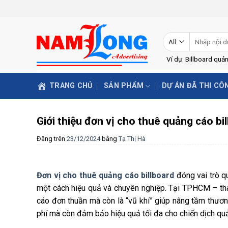
Skip
to
content
Tìm
kiếm:
Ví dụ: Billboard quả
TRANG CHỦ
SẢN PHẨM
DỰ ÁN ĐÃ THI CÔ
Giới thiệu đơn vị cho thuê quảng cáo 
Đăng trên
23/12/2024
bằng
Tạ Thị Hà
Đơn vị cho thuê quảng cáo billboard
đóng vai trò q
một cách hiệu quả và chuyên nghiệp. Tại TPHCM – thà
cáo đơn thuần mà còn là “vũ khí” giúp nâng tầm thương 
phí mà còn đảm bảo hiệu quả tối đa cho chiến dịch qu