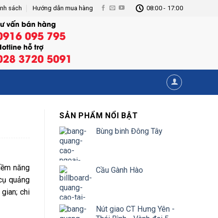
ính sách
Hướng dẫn mua hàng
08:00 - 17:00
Tư vấn bán hàng
0916 095 795
otline hỗ trợ
028 3720 5091
SẢN PHẨM NỔI BẬT
Bùng binh Đông Tây
tiềm năng
Cầu Gành Hào
 cụ quảng
gian; chi
Nút giao CT Hưng Yên -