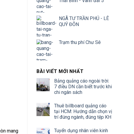
Thái Bình - Vành đai 5
NGÃ TƯ TRẦN PHÚ - LÊ
QUÝ ĐÔN
Trạm thu phí Chư Sê
BÀI VIẾT MỚI NHẤT
Bảng quảng cáo ngoài trời:
7 điều DN cần biết trước khi
chi ngân sách
Thuê billboard quảng cáo
tại HCM: Hướng dẫn chọn vị
trí đúng ngành, đúng tệp KH
Tuyển dụng nhân viên kinh
 còn mang