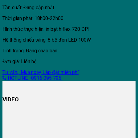
Tần suất: Đang cập nhật
Thời gian phát: 18h00-22h00
Hình thức thực hiện: in bạt hiflex 720 DPI
Hệ thống chiếu sáng: 8 bộ đèn LED 100W
Tình trạng: Đang chào bán
Đơn giá: Liên hệ
Tư vấn, Mua ngay
Lắp đặt miễn phí
HOTLINE: 0916 095 795
VIDEO