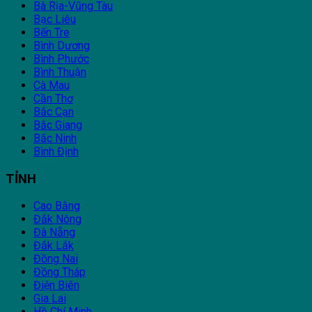
Bà Rịa-Vũng Tàu
Bạc Liêu
Bến Tre
Bình Dương
Bình Phước
Bình Thuận
Cà Mau
Cần Thơ
Bắc Cạn
Bắc Giang
Bắc Ninh
Bình Định
TỈNH
Cao Bằng
Đắk Nông
Đà Nẵng
Đắk Lắk
Đồng Nai
Đồng Tháp
Điện Biên
Gia Lai
Hồ Chí Minh