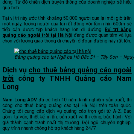
dùng. Từ đó chiến dịch truyền thông của doanh nghiệp sẽ hiệu
quả hơn.
Tại vị trí này ước tính khoảng 50.000 người qua lại mỗi giờ trên
một ngày, lượng người qua lại rất đông với tầm nhìn 600m sẽ
tiếp cận được tệp khách hàng lớn đi đường.
Bố trí bảng
quảng cáo ngoài trời tại Hà Nội
đang được quan tâm và lựa
chọn với lượng giao thông di chuyển ở đoạn đường này rất lớn.
Bảng quảng cáo tại Ngã ba Hồ Đắc Di – Tây Sơn – Ngu
Dịch vụ
cho thuê bảng quảng cáo ngoài
trời
công ty TNHH Quảng cáo Nam
Long
Nam Long ADV
đã có hơn 10 năm kinh nghiệm sản xuất, thi
công cho thuê bảng quảng cáo tại Hà Nội trên toàn quốc.
Chúng tôi cung cấp dịch vụ quảng cáo trọn gói từ A-Z. Bao
gồm: tư vấn, thiết kế, in ấn, sản xuất và thi công, bảo hành. Với
giá thành cạnh tranh nhất thị trường. Đội ngũ chuyên nghiệp,
quy trình nhanh chóng hỗ trợ khách hàng 24/7.