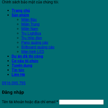
Chính sách bảo mật của chúng tôi.
Trang chủ
Sản phẩm
Miền Bắc
Miền Trung
Miền Nam
Trụ LighBox
Trụ Hộp đèn
Pano quảng cáo
Billboard quảng cáo
Màn hình LED
Dự án đã thi công
Cơ cấu tổ chức
Tuyển dụng
Tin tức
Liên Hệ
0916 095 795
Đăng nhập
Tên tài khoản hoặc địa chỉ email
*