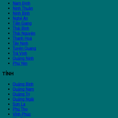
Nam Định
Ninh Thuận
Ninh Bình
Nghệ An
Tiền Giang
Thái Bình
Thái Nguyên
Thanh Hoá
Tây Ninh
Tuyên Quang
Trà Vinh
Quảng Ninh
Phú Yên
TỈNH
Quảng Bình
Quảng Nam
Quảng Trị
Quảng Ngãi
Sơn La
Phú Thọ
Vĩnh Phúc