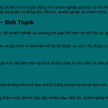
u lợi thế hỗ trợ truyền thông cho doanh nghiệp phát huy tối đa h
ập trung dân cư đông đúc. Nhờ đó, doanh nghiệp sẽ nhanh chóng 
 – Bình Thạnh
các doanh nghiệp ưa chuộng bới giúp tiết kiệm chi phí đầu tư, g
ày
và gần trạm xe buýt nên sẽ thu hút được sự chú ý thụ động cú
y trực tiếp tầm nhìn người đi đường ngay tại trục đèn tín hiệu g
 qua đường nhìn lướt qua và 63% bảng quảng cáo được đọc toàn b
ng thấm nước, bền bỉ, dày dặn và khó phai. Nhờ đó, doanh nghiệp t