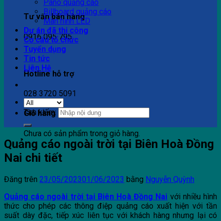
Pano quảng cáo
Billboard quảng cáo
Tư vấn bán hàng
Màn hình LED
Dự án đã thi công
0916 095 795
Cơ cấu tổ chức
Tuyển dụng
Tin tức
Liên Hệ
Hotline hỗ trợ
028 3720 5091
Tìm kiếm:
Giỏ hàng
Chưa có sản phẩm trong giỏ hàng.
Quảng cáo ngoài trời tại Biên Hoà Đồng
Nai chi tiết
Đăng trên
23/05/2023
01/06/2023
bằng
Nguyễn Quỳnh
Quảng cáo ngoài trời tại Biên Hoà Đồng Nai
với nhiều hình
thức cho phép các thông điệp quảng cáo xuất hiện với tần
suất dày đặc, tiếp xúc liên tục với khách hàng nhưng lại có