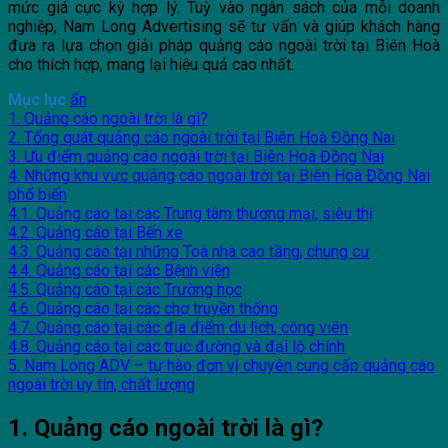
mức giá cực kỳ hợp lý. Tuỳ vào ngân sách của mỗi doanh
nghiệp, Nam Long Advertising sẽ tư vấn và giúp khách hàng
đưa ra lựa chọn giải pháp quảng cáo ngoài trời tại Biên Hoà
cho thích hợp, mang lại hiệu quả cao nhất.
Mục lục
ẩn
1. Quảng cáo ngoài trời là gì?
2. Tổng quát quảng cáo ngoài trời tại Biên Hoà Đồng Nai
3. Ưu điểm quảng cáo ngoài trời tại Biên Hoà Đồng Nai
4. Những khu vực quảng cáo ngoài trời tại Biên Hoà Đồng Nai
phổ biến
4.1. Quảng cáo tại các Trung tâm thương mại, siêu thị
4.2. Quảng cáo tại Bến xe
4.3. Quảng cáo tại những Toà nhà cao tầng, chung cư
4.4. Quảng cáo tại các Bệnh viện
4.5. Quảng cáo tại các Trường học
4.6. Quảng cáo tại các chợ truyền thống
4.7. Quảng cáo tại các địa điểm du lịch, công viên
4.8. Quảng cáo tại các trục đường và đại lộ chính
5. Nam Long ADV – tự hào đơn vị chuyên cung cấp quảng cáo
ngoài trời uy tín, chất lượng
1. Quảng cáo ngoài trời là gì?