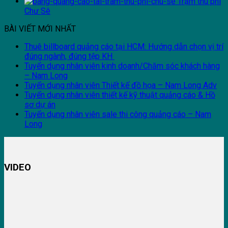
Trạm thu phí
Chư Sê
BÀI VIẾT MỚI NHẤT
Thuê billboard quảng cáo tại HCM: Hướng dẫn chọn vị trí
đúng ngành, đúng tệp KH
Tuyển dụng nhân viên kinh doanh/Chăm sóc khách hàng
– Nam Long
Tuyển dụng nhân viên Thiết kế đồ họa – Nam Long Adv
Tuyển dụng nhân viên thiết kế kỹ thuật quảng cáo & Hồ
sơ dự án
Tuyển dụng nhân viên sale thi công quảng cáo – Nam
Long
VIDEO