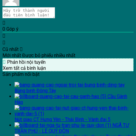
0
Góp ý
Cũ nhất
Mới nhất
Được bỏ phiếu nhiều nhất
Phản hồi nội tuyến
Xem tất cả bình luận
Sản phẩm nổi bật
Bùng binh Đông Tây
Cầu Gành
Hào
Nút giao CT Hưng Yên - Thái Bình - Vành đai 5
NGÃ TƯ
TRẦN PHÚ - LÊ QUÝ ĐÔN