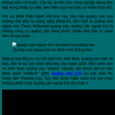
những năm về trước. Các dự án lớn, khu công nghiệp đang dần
tập trung nhiều tại đây, làm diện mạo nơi đây có nhiều thay đổi.
Với sự phát triển mạnh mẽ như vậy, nhu cầu quảng cáo của
những nhà đầu tư cũng tăng đáng kể, đặc biệt là quảng cáo
ngoài trời. Pano, Billboard quảng cáo, quảng cáo ngoài trời là
những công cụ quảng cáo đang được nhiều nhà đầu tư quan
tâm và lựa chọn.
Quảng cáo ngoài trời tại Biên Hoà Đồng Nai
Những nhà đầu tư có vốn nhỏ hơn, hình thức quảng cáo trên xe
bus, taxi là sự lựa chọn phù hợp cho ngân sách. Bên cạnh còn
có hình thức quảng cáo “indoor” nhưng vẫn được liệt kê vào
danh sách “outdoor” gồm:
quảng cáo LCD
tại các siêu thị,
trung tâm thương mại…Tuỳ vào từng ngân sách mà lựa chọn
những chiến lược quảng cáo ngoài trời cho hợp lí.