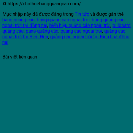
♻ https://chothuebangquangcao.com/
Mục nhập này đã được đăng trong
Tin tức
và được gắn thẻ
bang quang cao
,
bang quang cao ngoai troi
,
bảng quảng cáo
ngoài trời tại đồng nai
,
biển hiệu quảng cáo ngoài trời
,
billboard
quảng cáo
,
pano quảng cáo
,
quang cao ngoai troi
,
quảng cáo
ngoài trời tại Biên Hoà
,
quảng cáo ngoài trời tại Biên hoà đồng
nai
.
Bài viết liên quan