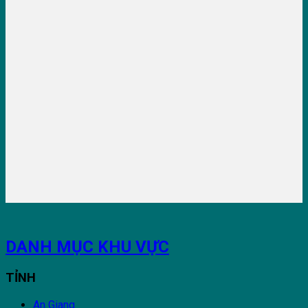
DANH MỤC KHU VỰC
TỈNH
An Giang