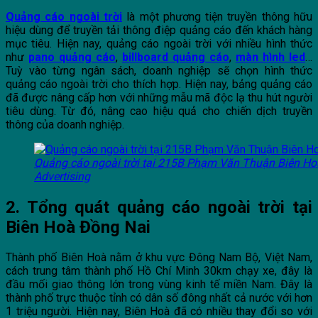
Quảng cáo ngoài trời
là một phương tiện truyền thông hữu
hiệu dùng để truyền tải thông điệp quảng cáo đến khách hàng
mục tiêu. Hiện nay, quảng cáo ngoài trời với nhiều hình thức
như
pano quảng cáo
,
billboard quảng cáo
,
màn hình led
…
Tuỳ vào từng ngân sách, doanh nghiệp sẽ chọn hình thức
quảng cáo ngoài trời cho thích hợp. Hiện nay, bảng quảng cáo
đã được nâng cấp hơn với những mẫu mã độc lạ thu hút người
tiêu dùng. Từ đó, nâng cao hiệu quả cho chiến dịch truyền
thông của doanh nghiệp.
Quảng cáo ngoài trời tại 215B Phạm Văn Thuận Biên H
Advertising
2. Tổng quát quảng cáo ngoài trời tại
Biên Hoà Đồng Nai
Thành phố Biên Hoà nằm ở khu vực Đông Nam Bộ, Việt Nam,
cách trung tâm thành phố Hồ Chí Minh 30km chạy xe, đây là
đầu mối giao thông lớn trong vùng kinh tế miền Nam. Đây là
thành phố trực thuộc tỉnh có dân số đông nhất cả nước với hơn
1 triệu người. Hiện nay, Biên Hoà đã có nhiều thay đổi so với