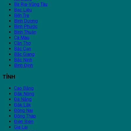
Bà Rịa-Vũng Tàu
Bạc Liêu
Bến Tre
Bình Dương
Bình Phước
Bình Thuận
Cà Mau
Cần Thơ
Bắc Cạn
Bắc Giang
Bắc Ninh
Bình Định
TỈNH
Cao Bằng
Đắk Nông
Đà Nẵng
Đắk Lắk
Đồng Nai
Đồng Tháp
Điện Biên
Gia Lai