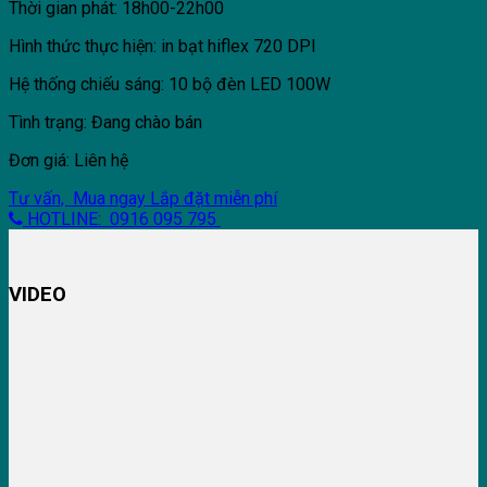
Thời gian phát: 18h00-22h00
Hình thức thực hiện: in bạt hiflex 720 DPI
Hệ thống chiếu sáng: 10 bộ đèn LED 100W
Tình trạng: Đang chào bán
Đơn giá: Liên hệ
Tư vấn, Mua ngay
Lắp đặt miễn phí
HOTLINE: 0916 095 795
VIDEO