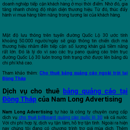
doanh nghiệp tiếp cận khách hàng ở mọi thời điểm. Nhờ đó, gia
tăng nhanh chóng độ nhận diện thương hiệu. Từ đó, thúc đẩy
hành vi mua hàng tiềm năng trong tương lai của khách hàng.
Mật độ lưu thông trên tuyến đường Quốc Lộ 30 ước tính
khoảng 50.000 người/ngày sẽ giúp thông tin chiến dịch mà
thương hiệu nhắm đến tiếp cận số lượng khán giả tiềm năng
rất lớn. Đó là lý do vì sao các trụ pano quảng cáo trên trục
đường Quốc Lộ 30 luôn trong tình trạng chờ được lên bảng dù
chi phí khá cao.
Tham khảo thêm:
Cho thuê bảng quảng cáo ngoài trời tại
Đồng Tháp
Dịch vụ cho thuê
bảng quảng cáo tại
Đồng Tháp
của Nam Long Advertising
Nam Long Advertising
tự hào là công ty chuyên cung cấp
dịch vụ
cho thuê billboard quảng cáo quốc lộ 30
và cả nước.
Với chi phí hợp lý, dịch vụ tận tâm, hỗ trợ tận tình. Ngoài ra hiện
nay chúng tôi đang có chương trình trợ giá mùa dịch. Thêm