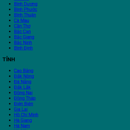
Bình Dương
Bình Phước
Bình Thuận
Cà Mau
Cần Thơ
Bắc Cạn
Bắc Giang
Bắc Ninh
Bình Định
TỈNH
Cao Bằng
Đắk Nông
Đà Nẵng
Đắk Lắk
Đồng Nai
Đồng Tháp
Điện Biên
Gia Lai
Hồ Chí Minh
Hà Giang
Hà Nam