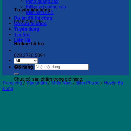
Pano quảng cáo
Billboard quảng cáo
Tư vấn bán hàng
Màn hình LED
Dự án đã thi công
0916 095 795
Cơ cấu tổ chức
Tuyển dụng
Tin tức
Liên Hệ
Hotline hỗ trợ
028 3720 5091
Tìm kiếm:
Giỏ hàng
Chưa có sản phẩm trong giỏ hàng.
Trang chủ
/
Sản phẩm
/
Miền Nam
/
Bình Phước
/
Huyện Bù
Đăng