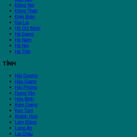
Đồng Nai
Đồng Tháp
Điện Biên
Gia Lai
Hồ Chí Minh
Hà Giang
Hà Nam
Hà Nội
Hà Tĩnh
TỈNH
Hải Dương
Hậu Giang
Hải Phòng
Hưng Yên
Hòa Bình
Kiên Giang
Kon Tum
Khánh Hoà
Lâm Đồng
Long An
Lai Châu