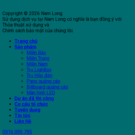
Copyright © 2026 Nam Long
Sử dụng dịch vụ tại Nam Long có nghĩa là bạn đồng ý với
Thỏa thuật sử dụng và
Chính sách bảo mật của chúng tôi.
Trang chủ
Sản phẩm
Miền Bắc
Miền Trung
Miền Nam
Trụ LighBox
Trụ Hộp đèn
Pano quảng cáo
Billboard quảng cáo
Màn hình LED
Dự án đã thi công
Cơ cấu tổ chức
Tuyển dụng
Tin tức
Liên Hệ
0916 095 795