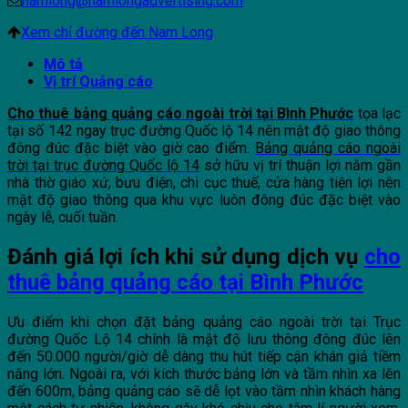
namlong@namlongadvertising.com
Xem chỉ đường đến Nam Long
Mô tả
Vị trí Quảng cáo
Cho thu
ê bảng quảng cáo ngoài trời tại Bình Phước
tọa lạc
tại số 142 ngay trục đường Quốc lộ 14 nên mật độ giao thông
đông đúc đặc biệt vào giờ cao điểm.
Bảng quảng cáo ngoài
trời tại trục đường Quốc lộ 14
sở hữu vị trí thuận lợi nằm gần
nhà thờ giáo xứ, bưu điện, chi cục thuế, cửa hàng tiện lợi nên
mật độ giao thông qua khu vực luôn đông đúc đặc biệt vào
ngày lễ, cuối tuần.
Đánh giá lợi ích khi sử dụng dịch vụ
cho
thuê bảng quảng cáo tại Bình Phước
Ưu điểm khi chọn đặt bảng quảng cáo ngoài trời tại Trục
đường Quốc Lộ 14 chính là mật độ lưu thông đông đúc lên
đến 50.000 người/giờ dễ dàng thu hút tiếp cận khán giả tiềm
năng lớn. Ngoài ra, với kích thước bảng lớn và tầm nhìn xa lên
đến 600m, bảng quảng cáo sẽ dễ lọt vào tầm nhìn khách hàng