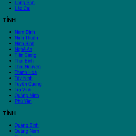
Lạng Sơn
Lào Cai
TỈNH
Nam Định
Ninh Thuận
Ninh Bình
Nghệ An
Tiền Giang
Thái Bình
Thái Nguyên
Thanh Hoá
Tây Ninh
Tuyên Quang
Trà Vinh
Quảng Ninh
Phú Yên
TỈNH
Quảng Bình
Quảng Nam