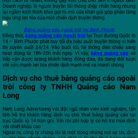
một cách tự nhiên, không gây khó chịu cho tâm lí người xem.
Doanh nghiệp là người truyền tải thông điệp nhãn hàng nhưng
lại ngầm kích thích khơi gợi tò mò của khán giả góp phần tăng
hiệu ứng lan tỏa của một chiến dịch truyền thông.
Bảng quảng cáo ngoài trời tại Bình Phước
Đồng thời,
bảng quảng cáo ngoài trời
tại Trục đường Quốc lộ
14 – Bình Phước phát huy tối đa hiệu suất truyền thông vì hiển
thị xuyên suốt 24/24. Vào buổi tối, hệ thống đèn chiếu sáng
hoạt động từ 18h-20h mỗi ngày. Vì vậy,
bảng quảng cáo
sẽ
tiếp cận được lượng khách hàng đông đảo, đa dạng đối tượn
với sức mạnh lan tỏa chiến dịch mạnh mẽ và nhanh chóng.
Dịch vụ cho thuê bảng quảng cáo ngoài
trời công ty TNHH Quảng cáo Nam
Long
Nam Long Advertising với đội ngũ nhân viên kinh nghiệm, tận
tình hỗ trợ khách hàng dịch vụ cho thuê bảng quảng cáo tại
trục Quốc lộ 14 trọn gói. Với chi phí hợp lý có hỗ trợ mùa dịch
với chiết khấu cao.
Ngoài ra, công ty chúng tôi là một trong những nơi uy tín, dịch