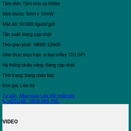
Tầm nhìn: Tầm nhìn xa 600m
Kích thước: 5mH x 10mW
Mật độ: 50.000 người/giờ
Tần suất: Đang cập nhật
Thời gian phát: 18h00-22h00
Hình thức thực hiện: in bạt hiflex 720 DPI
Hệ thống chiếu sáng: Đang cập nhật
Tình trạng: Đang chào bán
Đơn giá: Liên hệ
Tư vấn, Mua ngay
Lắp đặt miễn phí
HOTLINE: 0916 095 795
VIDEO