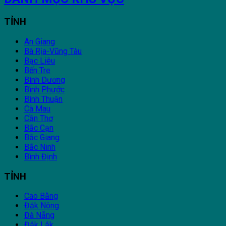
TỈNH
An Giang
Bà Rịa-Vũng Tàu
Bạc Liêu
Bến Tre
Bình Dương
Bình Phước
Bình Thuận
Cà Mau
Cần Thơ
Bắc Cạn
Bắc Giang
Bắc Ninh
Bình Định
TỈNH
Cao Bằng
Đắk Nông
Đà Nẵng
Đắk Lắk