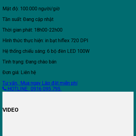
Mật độ: 100.000 người/giờ
Tần suất: Đang cập nhật
Thời gian phát: 18h00-22h00
Hình thức thực hiện: in bạt hiflex 720 DPI
Hệ thống chiếu sáng: 6 bộ đèn LED 100W
Tình trạng: Đang chào bán
Đơn giá: Liên hệ
Tư vấn, Mua ngay
Lắp đặt miễn phí
HOTLINE: 0916 095 795
VIDEO