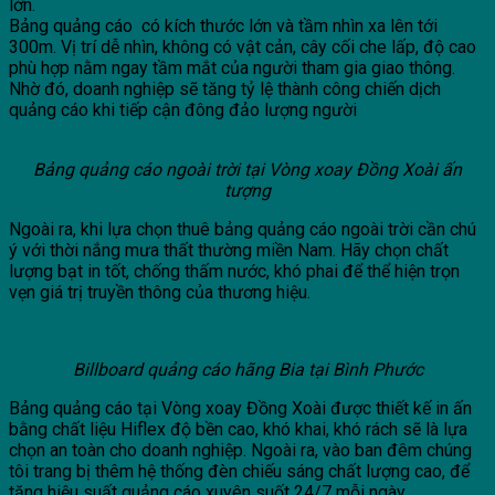
lớn.
Bảng quảng cáo có kích thước lớn và tầm nhìn xa lên tới
300m. Vị trí dễ nhìn, không có vật cản, cây cối che lấp, độ cao
phù hợp nằm ngay tầm mắt của người tham gia giao thông.
Nhờ đó, doanh nghiệp sẽ tăng tỷ lệ thành công chiến dịch
quảng cáo khi tiếp cận đông đảo lượng người
Bảng quảng cáo ngoài trời tại Vòng xoay Đồng Xoài ấn
tượng
Ngoài ra, khi lựa chọn thuê bảng quảng cáo ngoài trời cần chú
ý với thời nắng mưa thất thường miền Nam. Hãy chọn chất
lượng bạt in tốt, chống thấm nước, khó phai để thể hiện trọn
vẹn giá trị truyền thông của thương hiệu.
Billboard quảng cáo hãng Bia tại Bình Phước
Bảng quảng cáo tại Vòng xoay Đồng Xoài được thiết kế in ấn
bằng chất liệu Hiflex độ bền cao, khó khai, khó rách sẽ là lựa
chọn an toàn cho doanh nghiệp. Ngoài ra, vào ban đêm chúng
tôi trang bị thêm hệ thống đèn chiếu sáng chất lượng cao, để
tăng hiệu suất quảng cáo xuyên suốt 24/7 mỗi ngày.