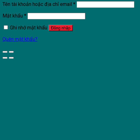
Tên tài khoản hoặc địa chỉ email
*
Mật khẩu
*
Ghi nhớ mật khẩu
Đăng nhập
Quên mật khẩu?