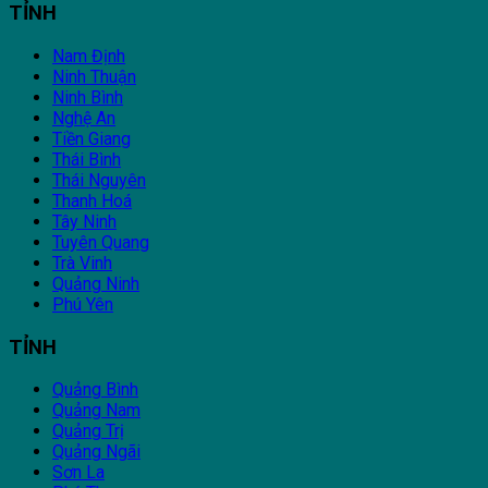
TỈNH
Nam Định
Ninh Thuận
Ninh Bình
Nghệ An
Tiền Giang
Thái Bình
Thái Nguyên
Thanh Hoá
Tây Ninh
Tuyên Quang
Trà Vinh
Quảng Ninh
Phú Yên
TỈNH
Quảng Bình
Quảng Nam
Quảng Trị
Quảng Ngãi
Sơn La