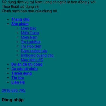
Sử dụng dịch vụ tại Nam Long có nghĩa là bạn đồng ý với
Thỏa thuật sử dụng và
Chính sách bảo mật của chúng tôi.
Trang chủ
Sản phẩm
Miền Bắc
Miền Trung
Miền Nam
Trụ LighBox
Trụ Hộp đèn
Pano quảng cáo
Billboard quảng cáo
Màn hình LED
Dự án đã thi công
Cơ cấu tổ chức
Tuyển dụng
Tin tức
Liên Hệ
0916 095 795
Đăng nhập