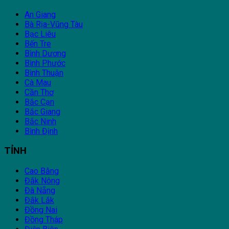
An Giang
Bà Rịa-Vũng Tàu
Bạc Liêu
Bến Tre
Bình Dương
Bình Phước
Bình Thuận
Cà Mau
Cần Thơ
Bắc Cạn
Bắc Giang
Bắc Ninh
Bình Định
TỈNH
Cao Bằng
Đắk Nông
Đà Nẵng
Đắk Lắk
Đồng Nai
Đồng Tháp