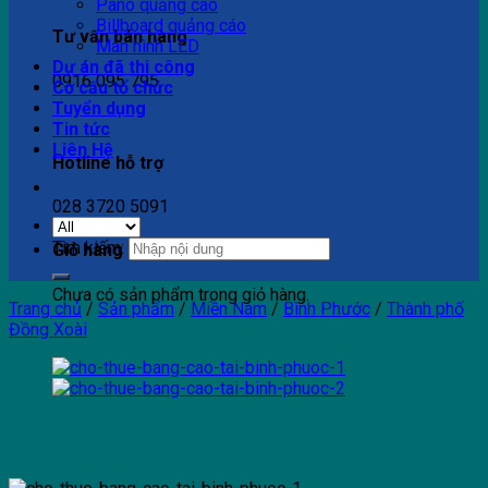
Pano quảng cáo
Billboard quảng cáo
Tư vấn bán hàng
Màn hình LED
Dự án đã thi công
0916 095 795
Cơ cấu tổ chức
Tuyển dụng
Tin tức
Liên Hệ
Hotline hỗ trợ
028 3720 5091
Tìm kiếm:
Giỏ hàng
Chưa có sản phẩm trong giỏ hàng.
Trang chủ
/
Sản phẩm
/
Miền Nam
/
Bình Phước
/
Thành phố
Đồng Xoài