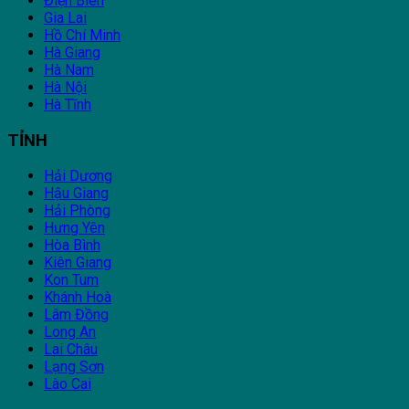
Điện Biên
Gia Lai
Hồ Chí Minh
Hà Giang
Hà Nam
Hà Nội
Hà Tĩnh
TỈNH
Hải Dương
Hậu Giang
Hải Phòng
Hưng Yên
Hòa Bình
Kiên Giang
Kon Tum
Khánh Hoà
Lâm Đồng
Long An
Lai Châu
Lạng Sơn
Lào Cai