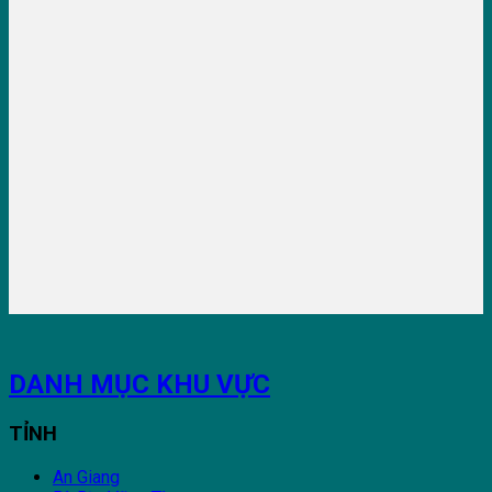
DANH MỤC KHU VỰC
TỈNH
An Giang