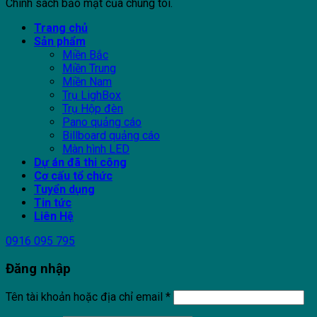
Chính sách bảo mật của chúng tôi.
Trang chủ
Sản phẩm
Miền Bắc
Miền Trung
Miền Nam
Trụ LighBox
Trụ Hộp đèn
Pano quảng cáo
Billboard quảng cáo
Màn hình LED
Dự án đã thi công
Cơ cấu tổ chức
Tuyển dụng
Tin tức
Liên Hệ
0916 095 795
Đăng nhập
Tên tài khoản hoặc địa chỉ email
*