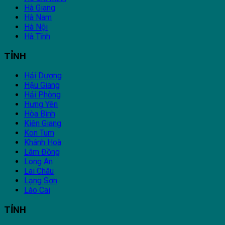
Hà Giang
Hà Nam
Hà Nội
Hà Tĩnh
TỈNH
Hải Dương
Hậu Giang
Hải Phòng
Hưng Yên
Hòa Bình
Kiên Giang
Kon Tum
Khánh Hoà
Lâm Đồng
Long An
Lai Châu
Lạng Sơn
Lào Cai
TỈNH