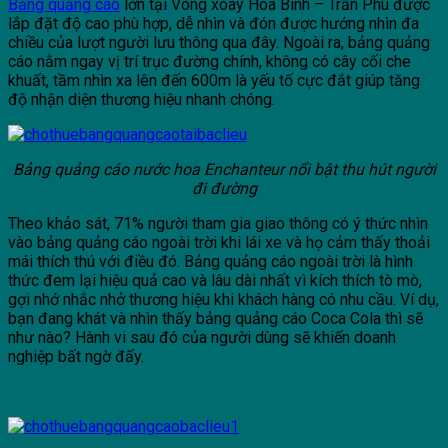
Bảng quảng cáo
lớn tại Vòng xoay Hòa Bình – Trần Phú được
lắp đặt độ cao phù hợp, dễ nhìn và đón được hướng nhìn đa
chiều của lượt người lưu thông qua đây. Ngoài ra, bảng quảng
cáo nằm ngay vị trí trục đường chính, không có cây cối che
khuất, tầm nhìn xa lên đến 600m là yếu tố cực đắt giúp tăng
độ nhận diện thương hiệu nhanh chóng.
Bảng quảng cáo nước hoa Enchanteur nổi bật thu hút người
đi đường
Theo khảo sát, 71% người tham gia giao thông có ý thức nhìn
vào bảng quảng cáo ngoài trời khi lái xe và họ cảm thấy thoải
mái thích thú với điều đó. Bảng quảng cáo ngoài trời là hình
thức đem lại hiệu quả cao và lâu dài nhất vì kích thích tò mò,
gợi nhớ nhắc nhở thương hiệu khi khách hàng có nhu cầu. Ví dụ,
bạn đang khát và nhìn thấy bảng quảng cáo Coca Cola thì sẽ
như nào? Hành vi sau đó của người dùng sẽ khiến doanh
nghiệp bất ngờ đấy.