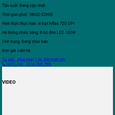
Tần suất: Đang cập nhật
Thời gian phát: 18h00-22h00
Hình thức thực hiện: in bạt hiflex 720 DPI
Hệ thống chiếu sáng: 8 bộ đèn LED 100W
Tình trạng: Đang chào bán
Đơn giá: Liên hệ
Tư vấn, Mua ngay
Lắp đặt miễn phí
HOTLINE: 0916 095 795
VIDEO