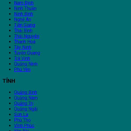
Nam Định
Ninh Thuận
Ninh Bình
Nghệ An
Tiền Giang
Thái Bình
Thái Nguyên
Thanh Hoá
Tây Ninh
Tuyên Quang
Trà Vinh
Quảng Ninh
Phú Yên
TỈNH
Quảng Bình
Quảng Nam
Quảng Trị
Quảng Ngãi
Sơn La
Phú Thọ
Vĩnh Phúc