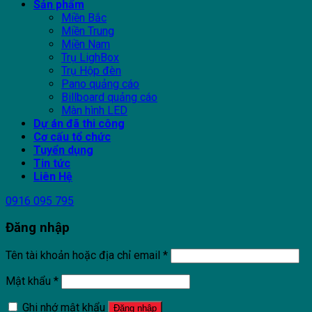
Sản phẩm
Miền Bắc
Miền Trung
Miền Nam
Trụ LighBox
Trụ Hộp đèn
Pano quảng cáo
Billboard quảng cáo
Màn hình LED
Dự án đã thi công
Cơ cấu tổ chức
Tuyển dụng
Tin tức
Liên Hệ
0916 095 795
Đăng nhập
Tên tài khoản hoặc địa chỉ email
*
Mật khẩu
*
Ghi nhớ mật khẩu
Đăng nhập