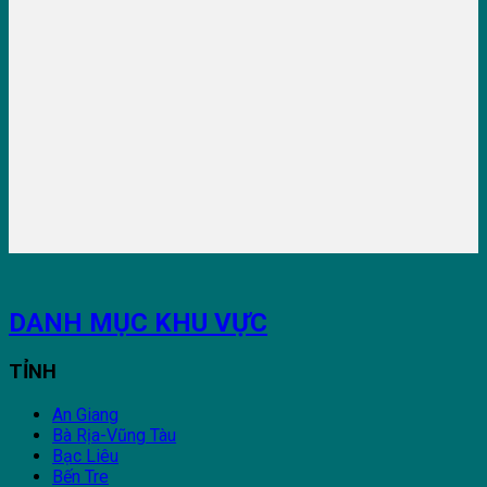
DANH MỤC KHU VỰC
TỈNH
An Giang
Bà Rịa-Vũng Tàu
Bạc Liêu
Bến Tre