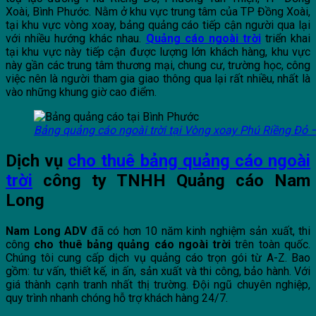
Xoài, Bình Phước. Nằm ở khu vực trung tâm của TP Đồng Xoài,
tại khu vực vòng xoay, bảng quảng cáo tiếp cận người qua lại
với nhiều hướng khác nhau.
Quảng cáo ngoài trời
triển khai
tại khu vực này tiếp cận được lượng lớn khách hàng, khu vực
này gần các trung tâm thương mại, chung cư, trường học, công
việc nên là người tham gia giao thông qua lại rất nhiều, nhất là
vào những khung giờ cao điểm.
Bảng quảng cáo ngoài trời tại Vòng xoay Phú Riềng Đỏ 
Dịch vụ
cho thuê bảng quảng cáo ngoài
trời
công ty TNHH Quảng cáo Nam
Long
Nam Long ADV
đã có hơn 10 năm kinh nghiệm sản xuất, thi
công
cho thuê bảng quảng cáo ngoài trời
trên toàn quốc.
Chúng tôi cung cấp dịch vụ quảng cáo trọn gói từ A-Z. Bao
gồm: tư vấn, thiết kế, in ấn, sản xuất và thi công, bảo hành. Với
giá thành cạnh tranh nhất thị trường. Đội ngũ chuyên nghiệp,
quy trình nhanh chóng hỗ trợ khách hàng 24/7.