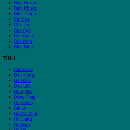
Bình Dương
Bình Phước
Bình Thuận
Cà Mau
Cần Thơ
Bắc Cạn
Bắc Giang
Bắc Ninh
Bình Định
TỈNH
Cao Bằng
Đắk Nông
Đà Nẵng
Đắk Lắk
Đồng Nai
Đồng Tháp
Điện Biên
Gia Lai
Hồ Chí Minh
Hà Giang
Hà Nam