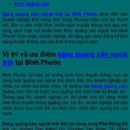
Vị trí Quảng Cáo
Bảng quảng cáo ngoài trời tại Bình Phước
đem đến cho
doanh nghiệp khả năng phủ sóng thương hiệu cực kỳ mạnh
mẽ, Bởi vì nếu triển khai chiến dịch truyền thông với quy mô
rộng, phối hợp với nhiều hình thức quảng cáo ngoài trời Bình
Phước khác nhau, doanh nghiệp dễ dàng gia tăng đáng kể khả
năng truyền thông sâu vào bên trọng người xem.
Vị trí và ưu điểm
bảng quảng cáo ngoài
trời
tại Bình Phước
Bình Phước sở hữu số lượng hình thức truyền thông cực đa
dạng nên quảng cáo ngoài trời đem đến cho doanh nghiệp rất
nhiều sự chọn lựa khác nhau, từ quảng cáo
bảng quảng cáo
,
quảng cáo trên xe buýt, taxi, quảng cáo màn hình kỹ thuật số…
Thông qua đó, doanh nghiệp có thể phân tích kỹ càng nhiều
hình thức truyền thông quảng cáo. Do đó, doanh nghiệp chỉ cần
chọn được loại hình tối ưu nhất cho chiến dịch quảng bá của
mình.
Bảng quảng cáo ngoài trời đặt tại vòng xoay Phú Riềng Đỏ
toạ lạc đường Phú Riềng Đỏ, Phường Tân Thiện, TP Đồng