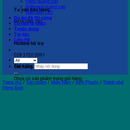
Pano quảng cáo
Billboard quảng cáo
Tư vấn bán hàng
Màn hình LED
Dự án đã thi công
0916 095 795
Cơ cấu tổ chức
Tuyển dụng
Tin tức
Liên Hệ
Hotline hỗ trợ
028 3720 5091
Tìm kiếm:
Giỏ hàng
Chưa có sản phẩm trong giỏ hàng.
Trang chủ
/
Sản phẩm
/
Miền Nam
/
Bình Phước
/
Thành phố
Đồng Xoài