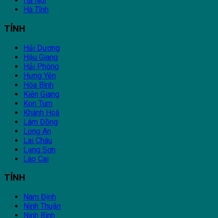
Hà Nội
Hà Tĩnh
TỈNH
Hải Dương
Hậu Giang
Hải Phòng
Hưng Yên
Hòa Bình
Kiên Giang
Kon Tum
Khánh Hoà
Lâm Đồng
Long An
Lai Châu
Lạng Sơn
Lào Cai
TỈNH
Nam Định
Ninh Thuận
Ninh Bình