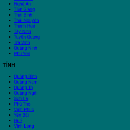
Nghệ An
Tiền Giang
Thái Bình
Thái Nguyên
Thanh Hoá
Tây Ninh
Tuyên Quang
Trà Vinh
Quảng Ninh
Phú Yên
TỈNH
Quảng Bình
Quảng Nam
Quảng Trị
Quảng Ngãi
Sơn La
Phú Thọ
Vĩnh Phúc
Yên Bái
Huế
Vĩnh Long