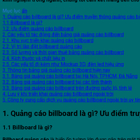
Mục lục
ẩn
1. Quảng cáo billboard là gì? Ưu điểm truyền thông quảng cáo bi
1.1 Billboard là gì?
1.2. Ưu điểm quảng cáo billboard
2. Các yếu tố tác động đến bảng giá quảng cáo billboard
2.1. Khu vực triển khai quảng cáo billboard
2.2. Vị trí lắp đặt billboard quảng cáo
2.3. Số lượng và thời gian thuê bảng quảng cáo billboard
2.4. Kích thước và chất liệu in
2.5. Các yếu tố đi kèm như Mockup 3D, đèn led hiệu ứng
3. Thông tin bảng giá quảng cáo billboard hiện nay
3.1. Bảng giá quảng cáo billboard tại Hà Nội, TPHCM, Đà Nẵng
3.2. Bảng giá quảng cáo billboard tại các tỉnh thành
3.3. Bảng giá quảng cáo billboard trên đường quốc lộ, tỉnh lẻ
4. Lưu ý khi triển khai quảng cáo billboard ngoài trời
5. Công ty cung cấp dịch vụ quảng cáo billboard ngoài trời uy tí
1. Quảng cáo billboard là gì? Ưu điểm tr
1.1 Billboard là gì?
Billboard quảng cáo
là biển ốp tường lớn được gắn trên mặt t