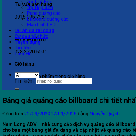
Trụ LighBox
Tư vấn bán hàng
Trụ Hộp đèn
Pano quảng cáo
0916 095 795
Billboard quảng cáo
Màn hình LED
Dự án đã thi công
Cơ cấu tổ chức
Hotline hỗ trợ
Tuyển dụng
Tin tức
028 3720 5091
Liên Hệ
Giỏ hàng
Chưa có sản phẩm trong giỏ hàng.
Tìm kiếm:
Bảng giá quảng cáo billboard chi tiết nh
Đăng trên
22/09/2023
17/01/2026
bằng
Nguyễn Quỳnh
Nam Long ADV – nhà cung cấp dịch vụ quảng cáo billboard 
cho bạn một bảng giá đa dạng và cập nhật về quảng cáo bi
kinh nghiệm trong ngành, chúng tôi cam kết mang đến cho b