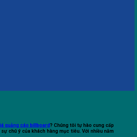
iá quảng cáo billboard
? Chúng tôi tự hào cung cấp
t sự chú ý của khách hàng mục tiêu. Với nhiều năm