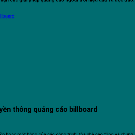
llboard
n
uyền thông quảng cáo billboard
iền hoặc mặt hông của các công trình; tòa nhà cao tầng và chung