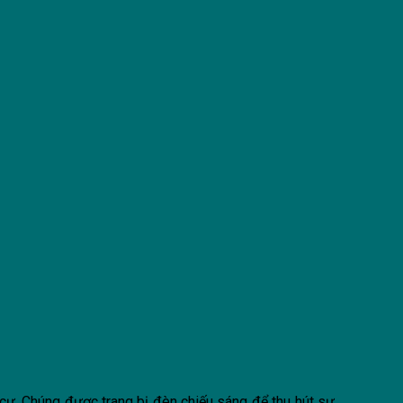
 cư. Chúng được trang bị đèn chiếu sáng để thu hút sự