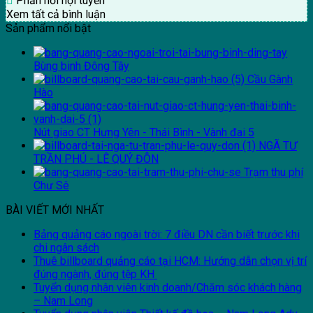
Phản hồi nội tuyến
Xem tất cả bình luận
Sản phẩm nổi bật
Bùng binh Đông Tây
Cầu Gành
Hào
Nút giao CT Hưng Yên - Thái Bình - Vành đai 5
NGÃ TƯ
TRẦN PHÚ - LÊ QUÝ ĐÔN
Trạm thu phí
Chư Sê
BÀI VIẾT MỚI NHẤT
Bảng quảng cáo ngoài trời: 7 điều DN cần biết trước khi
chi ngân sách
Thuê billboard quảng cáo tại HCM: Hướng dẫn chọn vị trí
đúng ngành, đúng tệp KH
Tuyển dụng nhân viên kinh doanh/Chăm sóc khách hàng
– Nam Long