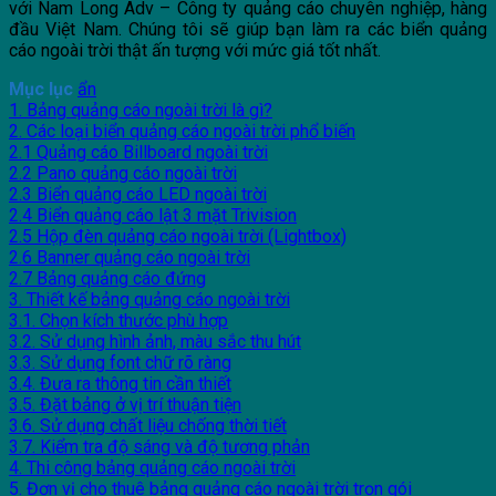
với Nam Long Adv – Công ty quảng cáo chuyên nghiệp, hàng
đầu Việt Nam. Chúng tôi sẽ giúp bạn làm ra các biển quảng
cáo ngoài trời thật ấn tượng với mức giá tốt nhất.
Mục lục
ẩn
1. Bảng quảng cáo ngoài trời là gì?
2. Các loại biển quảng cáo ngoài trời phổ biến
2.1 Quảng cáo Billboard ngoài trời
2.2 Pano quảng cáo ngoài trời
2.3 Biển quảng cáo LED ngoài trời
2.4 Biển quảng cáo lật 3 mặt Trivision
2.5 Hộp đèn quảng cáo ngoài trời (Lightbox)
2.6 Banner quảng cáo ngoài trời
2.7 Bảng quảng cáo đứng
3. Thiết kế bảng quảng cáo ngoài trời
3.1. Chọn kích thước phù hợp
3.2. Sử dụng hình ảnh, màu sắc thu hút
3.3. Sử dụng font chữ rõ ràng
3.4. Đưa ra thông tin cần thiết
3.5. Đặt bảng ở vị trí thuận tiện
3.6. Sử dụng chất liệu chống thời tiết
3.7. Kiểm tra độ sáng và độ tương phản
4. Thi công bảng quảng cáo ngoài trời
5. Đơn vị cho thuê bảng quảng cáo ngoài trời trọn gói