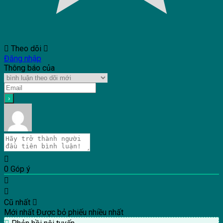
Theo dõi
Đăng nhập
Thông báo của
0
Góp ý
Cũ nhất
Mới nhất
Được bỏ phiếu nhiều nhất