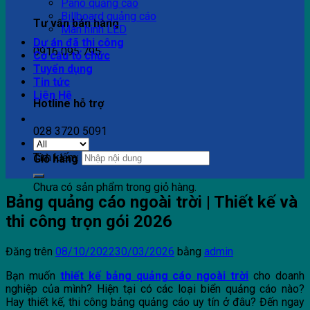
Pano quảng cáo
Billboard quảng cáo
Tư vấn bán hàng
Màn hình LED
Dự án đã thi công
0916 095 795
Cơ cấu tổ chức
Tuyển dụng
Tin tức
Liên Hệ
Hotline hỗ trợ
028 3720 5091
Tìm kiếm:
Giỏ hàng
Chưa có sản phẩm trong giỏ hàng.
Bảng quảng cáo ngoài trời | Thiết kế và
thi công trọn gói 2026
Đăng trên
08/10/2022
30/03/2026
bằng
admin
Bạn muốn
thiết kế bảng quảng cáo ngoài trời
cho doanh
nghiệp của mình? Hiện tại có các loại biển quảng cáo nào?
Hay thiết kế, thi công bảng quảng cáo uy tín ở đâu? Đến ngay