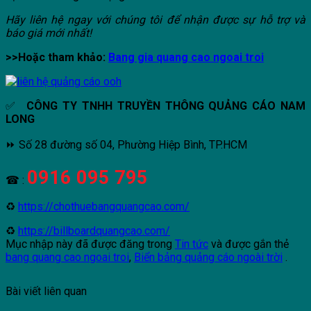
Hãy liên hệ ngay với chúng tôi để nhận được sự hỗ trợ và
báo giá mới nhất!
>>Hoặc tham khảo:
Bang gia quang cao ngoai troi
✅
CÔNG TY TNHH TRUYỀN THÔNG QUẢNG CÁO NAM
LONG
⏩ Số 28 đường số 04, Phường Hiệp Bình, TP.HCM
0916 095 795
☎ :
♻
https://chothuebangquangcao.com/
♻
https://billboardquangcao.com/
Mục nhập này đã được đăng trong
Tin tức
và được gắn thẻ
bang quang cao ngoai troi
,
Biển bảng quảng cáo ngoài trời
.
Bài viết liên quan