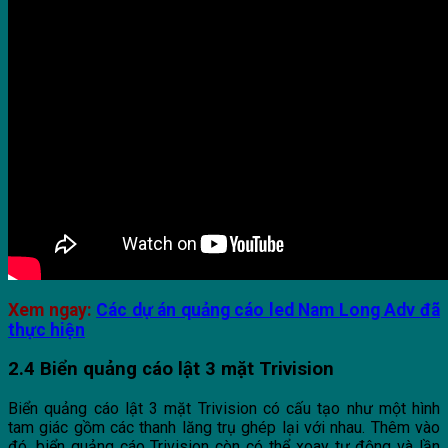
Xem ngay:
Các dự án quảng cáo led Nam Long Adv đã
thực hiện
2.4 Biển quảng cáo lật 3 mặt Trivision
Biển quảng cáo lật 3 mặt Trivision có cấu tạo như một hình
tam giác gồm các thanh lăng trụ ghép lại với nhau. Thêm vào
đó, biển quảng cáo Trivision còn có thể xoay tự động và lần