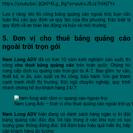
https://youtu.be/JjQKP4Lg_Bg?si=pu6sJBJz7ntKjTYx
Lưu ý rằng: khi thi công bảng quảng cáo ngoài trời; bạn cần
tuân thủ các quy định và quy tắc của địa phương. Đặc biệt là
quy định về an toàn lao động và bảo vệ môi trường.
5. Đơn vị cho thuê bảng quảng cáo
ngoài trời trọn gói
Nam Long ADV
đã có hơn 10 năm kinh nghiệm sản xuất, thi
công
cho thuê bảng quảng cáo
trên toàn quốc. Chúng tôi
cung cấp dịch vụ quảng cáo trọn gói từ A-Z. Bao gồm: tư vấn,
thiết kế, in ấn, sản xuất và thi công, bảo hành. Với giá thành
cạnh tranh nhất thị trường. Đội ngũ chuyên nghiệp, quy trình
nhanh chóng hỗ trợ khách hàng 24/7.
Nam Long Adv – Đơn vị cho thuê quảng cáo ngoài trời uy t
Nam Long ADV
hiện đang có danh sách hàng ngàn vị trí đặt
bảng quảng cáo đắc địa. Và tập trung ở các khu vực có lưu
lượng giao thông đông đúc. Để đảm bảo hiệu quả hiển thị, tiếp
cận khách hàng ấn tượng.