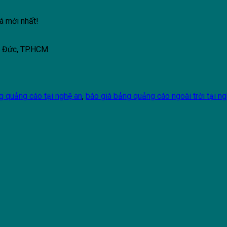
á mới nhất!
ủ Đức, TP.HCM
g quảng cáo tại nghệ an
,
báo giá bảng quảng cáo ngoài trời tại n