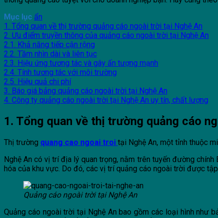
Mục lục
ẩn
1. Tổng quan về thị trường quảng cáo ngoài trời tại Nghệ An
2. Ưu điểm truyền thông của quảng cáo ngoài trời tại Nghệ An
2.1. Khả năng tiếp cận rộng
2.2. Tầm nhìn dài và liên tục
2.3. Hiệu ứng tương tác và gây ấn tượng mạnh
2.4. Tính tương tác với môi trường
2.5. Hiệu quả chi phí
3. Báo giá bảng quảng cáo ngoài trời tại Nghệ An
4. Công ty quảng cáo ngoài trời tại Nghệ An uy tín, chất lượng
1. Tổng quan về thị trường quảng cáo ngo
Thị trường
quang cao ngoai troi
tại Nghệ An, một tỉnh thuộc m
Nghệ An có vị trí địa lý quan trọng, nằm trên tuyến đường chính B
hóa của khu vực. Do đó, các vị trí quảng cáo ngoài trời được tậ
Quảng cáo ngoài trời tại Nghệ An
Quảng cáo ngoài trời tại Nghệ An bao gồm các loại hình như bả