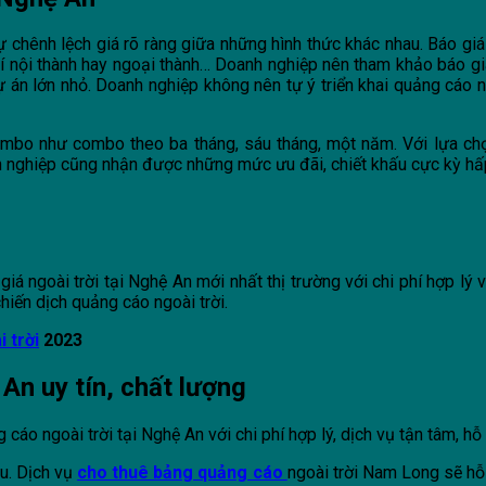
 chênh lệch giá rõ ràng giữa những hình thức khác nhau. Báo giá
ị trí nội thành hay ngoại thành… Doanh nghiệp nên tham khảo báo giá
 dự án lớn nhỏ. Doanh nghiệp không nên tự ý triển khai quảng cáo n
 combo như combo theo ba tháng, sáu tháng, một năm. Với lựa ch
h nghiệp cũng nhận được những mức ưu đãi, chiết khấu cực kỳ hấp 
giá ngoài trời tại Nghệ An mới nhất thị trường với chi phí hợp l
hiến dịch quảng cáo ngoài trời.
 trời
2023
 An uy tín, chất lượng
 ngoài trời tại Nghệ An với chi phí hợp lý, dịch vụ tận tâm, hỗ t
u. Dịch vụ
cho thuê bảng quảng cáo
ngoài trời Nam Long
sẽ hỗ