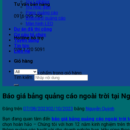
Trụ LighBox
Tư vấn bán hàng
Trụ Hộp đèn
Pano quảng cáo
0916 095 795
Billboard quảng cáo
Màn hình LED
Dự án đã thi công
Cơ cấu tổ chức
Hotline hỗ trợ
Tuyển dụng
Tin tức
028 3720 5091
Liên Hệ
Giỏ hàng
Chưa có sản phẩm trong giỏ hàng.
Tìm kiếm:
Báo giá bảng quảng cáo ngoài trời tại Ng
Đăng trên
07/08/2023
02/10/2023
bằng
Nguyễn Quỳnh
Bạn đang quan tâm đến
báo giá bảng quảng cáo ngoài trời 
chọn hoàn hảo – Chúng tôi với hơn 12 năm kinh nghiệm trên th
thông quảng cáo tuyệt vời cho doanh nghiệp bạn. Hãy cùng theo d