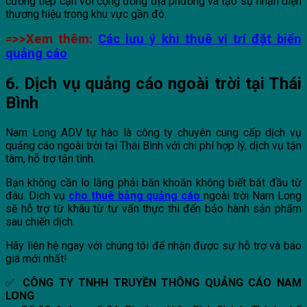
cường tiếp cận với cộng đồng địa phương và tạo sự nhận diện
thương hiệu trong khu vực gần đó.
=>>Xem thêm:
Các lưu ý khi thuê vị trí đặt biển
quảng cáo
6. Dịch vụ quảng cáo ngoài trời tại Thái
Bình
Nam Long ADV tự hào là công ty chuyên cung cấp dịch vụ
quảng cáo ngoài trời tại Thái Bình với chi phí hợp lý, dịch vụ tận
tâm, hỗ trợ tận tình.
Bạn không cần lo lắng phải băn khoăn không biết bắt đầu từ
đâu. Dịch vụ
cho thuê bảng quảng cáo
ngoài trời Nam Long
sẽ hỗ trợ từ khâu từ tư vấn thực thi đến bảo hành sản phẩm
sau chiến dịch.
Hãy liên hệ ngay với chúng tôi để nhận được sự hỗ trợ và báo
giá mới nhất!
✅
CÔNG TY TNHH TRUYỀN THÔNG QUẢNG CÁO NAM
LONG