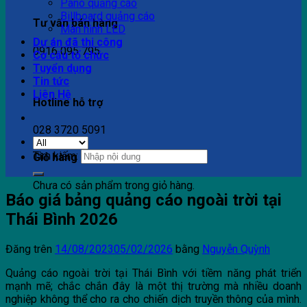
Pano quảng cáo
Billboard quảng cáo
Tư vấn bán hàng
Màn hình LED
Dự án đã thi công
0916 095 795
Cơ cấu tổ chức
Tuyển dụng
Tin tức
Liên Hệ
Hotline hỗ trợ
028 3720 5091
Tìm kiếm:
Giỏ hàng
Chưa có sản phẩm trong giỏ hàng.
Báo giá bảng quảng cáo ngoài trời tại
Thái Bình 2026
Đăng trên
14/08/2023
05/02/2026
bằng
Nguyễn Quỳnh
Quảng cáo ngoài trời tại Thái Bình với tiềm năng phát triển
mạnh mẽ; chắc chắn đây là một thị trường mà nhiều doanh
nghiệp không thể cho ra cho chiến dịch truyền thông của mình.