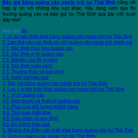
Báo giá bảng quảng cáo ngoài trời tại Thái Bình
cũng rất
hợp lý so với những khu vực khác. Hãy cùng xem qua thị
trường quảng cáo và báo giá tại Thái Bình qua bài viết dưới
đây nhé!
Mục lục
ẩn
1. Lý do nên triển khai bảng quảng cáo ngoài trời tại Thái Bình
2. Làm thế nào xác định chi phí quảng cáo ngoài trời chính xác
2.1. Xác định mục tiêu quảng cáo
2.2. Xác định vị trí quảng cáo
2.3. Nghiên cứu thị trường
2.4. Xác định ngân sách
2.5. Thương thảo và lựa chọn
2.6. Đánh giá hiệu quả
3. Báo giá bảng quảng cáo ngoài trời tại Thái Bình
4. Lưu ý gì khi triển khai quảng cáo ngoài trời tại Thái Bình
4.1. Vị trí quảng cáo
4.2. Kích thước và thiết kế quảng cáo
4.3. Phân tích đối tượng khách hàng
4.4. Thời gian triển khai
4.5. Giấy phép và quy định
4.5. Đo lường hiệu quả
5. Những địa điểm nên triển khai bảng quảng cáo tại Thái Bình
6. Dịch vụ quảng cáo ngoài trời tại Thái Bình