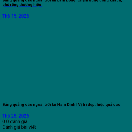
Bảng quảng cáo ngoài trời tại Lâm Đồng: Chạm đúng dòng khách,
phủ rộng thương hiệu
Th6 15, 2026
Bảng quảng cáo ngoài trời tại Nam Định | Vị trí đẹp, hiệu quả cao
Th5 28, 2026
0
0
đánh giá
Đánh giá bài viết