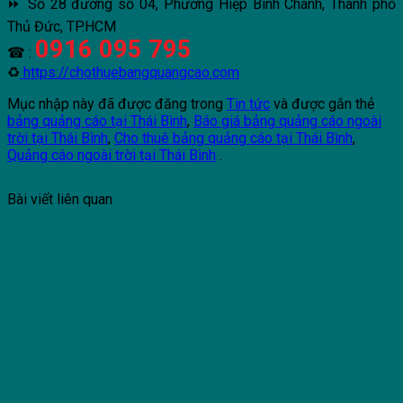
⏩ Số 28 đường số 04, Phường Hiệp Bình Chánh, Thành phố
Thủ Đức, TP.HCM
0916 095 795
☎ :
♻
https://chothuebangquangcao.com
Mục nhập này đã được đăng trong
Tin tức
và được gắn thẻ
bảng quảng cáo tại Thái Bình
,
Báo giá bảng quảng cáo ngoài
trời tại Thái Bình
,
Cho thuê bảng quảng cáo tại Thái Bình
,
Quảng cáo ngoài trời tại Thái Bình
.
Bài viết liên quan