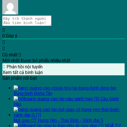
0
Góp ý
Cũ nhất
Mới nhất
Được bỏ phiếu nhiều nhất
Phản hồi nội tuyến
Xem tất cả bình luận
Sản phẩm nổi bật
Bùng binh Đông Tây
Cầu Gành
Hào
Nút giao CT Hưng Yên - Thái Bình - Vành đai 5
NGÃ TƯ