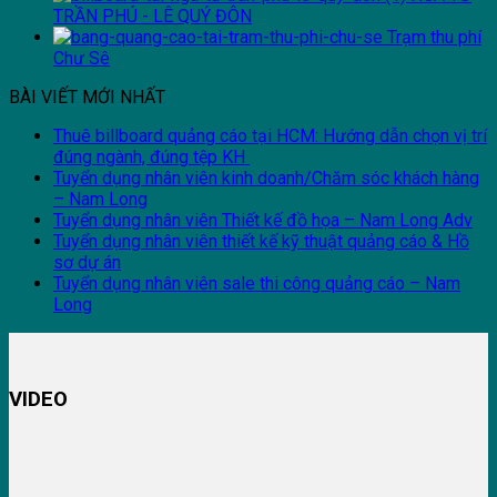
TRẦN PHÚ - LÊ QUÝ ĐÔN
Trạm thu phí
Chư Sê
BÀI VIẾT MỚI NHẤT
Thuê billboard quảng cáo tại HCM: Hướng dẫn chọn vị trí
đúng ngành, đúng tệp KH
Tuyển dụng nhân viên kinh doanh/Chăm sóc khách hàng
– Nam Long
Tuyển dụng nhân viên Thiết kế đồ họa – Nam Long Adv
Tuyển dụng nhân viên thiết kế kỹ thuật quảng cáo & Hồ
sơ dự án
Tuyển dụng nhân viên sale thi công quảng cáo – Nam
Long
VIDEO