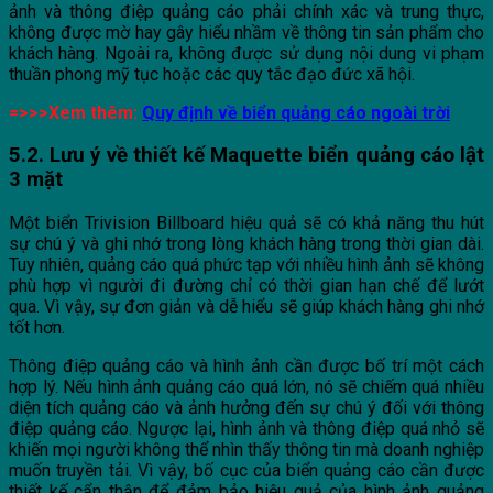
ảnh và thông điệp quảng cáo phải chính xác và trung thực,
không được mờ hay gây hiểu nhầm về thông tin sản phẩm cho
khách hàng. Ngoài ra, không được sử dụng nội dung vi phạm
thuần phong mỹ tục hoặc các quy tắc đạo đức xã hội.
=>>>Xem thêm:
Quy định về biển quảng cáo ngoài trời
5.2. Lưu ý về thiết kế Maquette biển quảng cáo lật
3 mặt
Một biển Trivision Billboard hiệu quả sẽ có khả năng thu hút
sự chú ý và ghi nhớ trong lòng khách hàng trong thời gian dài.
Tuy nhiên, quảng cáo quá phức tạp với nhiều hình ảnh sẽ không
phù hợp vì người đi đường chỉ có thời gian hạn chế để lướt
qua. Vì vậy, sự đơn giản và dễ hiểu sẽ giúp khách hàng ghi nhớ
tốt hơn.
Thông điệp quảng cáo và hình ảnh cần được bố trí một cách
hợp lý. Nếu hình ảnh quảng cáo quá lớn, nó sẽ chiếm quá nhiều
diện tích quảng cáo và ảnh hưởng đến sự chú ý đối với thông
điệp quảng cáo. Ngược lại, hình ảnh và thông điệp quá nhỏ sẽ
khiến mọi người không thể nhìn thấy thông tin mà doanh nghiệp
muốn truyền tải. Vì vậy, bố cục của biển quảng cáo cần được
thiết kế cẩn thận để đảm bảo hiệu quả của hình ảnh quảng