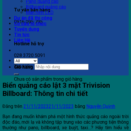
Pano quảng cáo
Billboard quảng cáo
Tư vấn bán hàng
Màn hình LED
Dự án đã thi công
0916 095 795
Cơ cấu tổ chức
Tuyển dụng
Tin tức
Liên Hệ
Hotline hỗ trợ
028 3720 5091
Tìm kiếm:
Giỏ hàng
Chưa có sản phẩm trong giỏ hàng.
Biển quảng cáo lật 3 mặt Trivision
Billboard: Thông tin chi tiết
Đăng trên
21/11/2023
21/11/2023
bằng
Nguyễn Quỳnh
Bạn đang muốn khám phá một hình thức quảng cáo ngoài trời
độc đáo, mới lạ và không tập trung vào các phương tiện thông
thường như pano, billboard, xe buýt, taxi…? Hãy tìm hiểu về