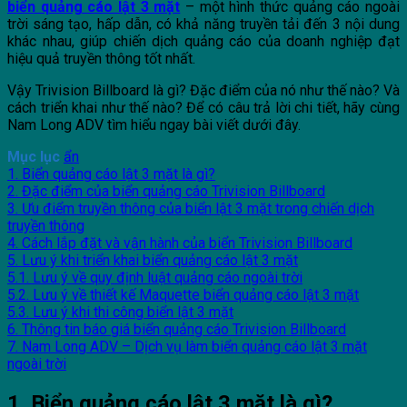
biển quảng cáo lật 3 mặt
– một hình thức quảng cáo ngoài
trời sáng tạo, hấp dẫn, có khả năng truyền tải đến 3 nội dung
khác nhau, giúp chiến dịch quảng cáo của doanh nghiệp đạt
hiệu quả truyền thông tốt nhất.
Vậy Trivision Billboard là gì? Đặc điểm của nó như thế nào? Và
cách triển khai như thế nào? Để có câu trả lời chi tiết, hãy cùng
Nam Long ADV tìm hiểu ngay bài viết dưới đây.
Mục lục
ẩn
1. Biển quảng cáo lật 3 mặt là gì?
2. Đặc điểm của biển quảng cáo Trivision Billboard
3. Ưu điểm truyền thông của biển lật 3 mặt trong chiến dịch
truyền thông
4. Cách lắp đặt và vận hành của biển Trivision Billboard
5. Lưu ý khi triển khai biển quảng cáo lật 3 mặt
5.1. Lưu ý về quy định luật quảng cáo ngoài trời
5.2. Lưu ý về thiết kế Maquette biển quảng cáo lật 3 mặt
5.3. Lưu ý khi thi công biển lật 3 mặt
6. Thông tin báo giá biển quảng cáo Trivision Billboard
7. Nam Long ADV – Dịch vụ làm biển quảng cáo lật 3 mặt
ngoài trời
1. Biển quảng cáo lật 3 mặt là gì?