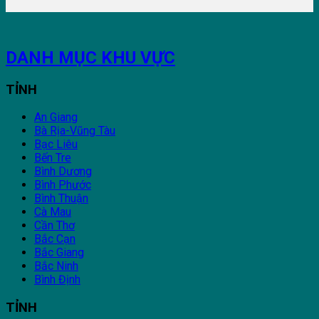
DANH MỤC KHU VỰC
TỈNH
An Giang
Bà Rịa-Vũng Tàu
Bạc Liêu
Bến Tre
Bình Dương
Bình Phước
Bình Thuận
Cà Mau
Cần Thơ
Bắc Cạn
Bắc Giang
Bắc Ninh
Bình Định
TỈNH