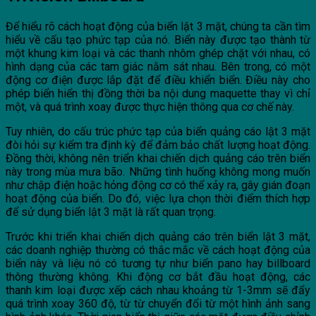
Để hiểu rõ cách hoạt động của biển lật 3 mặt, chúng ta cần tìm
hiểu về cấu tạo phức tạp của nó. Biển này được tạo thành từ
một khung kim loại và các thanh nhôm ghép chặt với nhau, có
hình dạng của các tam giác nằm sát nhau. Bên trong, có một
động cơ điện được lắp đặt để điều khiển biển. Điều này cho
phép biển hiển thị đồng thời ba nội dung maquette thay vì chỉ
một, và quá trình xoay được thực hiện thông qua cơ chế này.
Tuy nhiên, do cấu trúc phức tạp của biển quảng cáo lật 3 mặt
đòi hỏi sự kiểm tra định kỳ để đảm bảo chất lượng hoạt động.
Đồng thời, không nên triển khai chiến dịch quảng cáo trên biển
này trong mùa mưa bão. Những tình huống không mong muốn
như chập điện hoặc hỏng động cơ có thể xảy ra, gây gián đoạn
hoạt động của biển. Do đó, việc lựa chọn thời điểm thích hợp
để sử dụng biển lật 3 mặt là rất quan trọng.
Trước khi triển khai chiến dịch quảng cáo trên biển lật 3 mặt,
các doanh nghiệp thường có thắc mắc về cách hoạt động của
biển này và liệu nó có tương tự như biển pano hay billboard
thông thường không. Khi động cơ bắt đầu hoạt động, các
thanh kim loại được xếp cách nhau khoảng từ 1-3mm sẽ đẩy
quá trình xoay 360 độ, từ từ chuyển đổi từ một hình ảnh sang