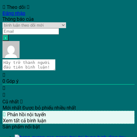
Theo dõi
Đăng nhập
Thông báo của
0
Góp ý
Cũ nhất
Mới nhất
Được bỏ phiếu nhiều nhất
Phản hồi nội tuyến
Xem tất cả bình luận
Sản phẩm nổi bật