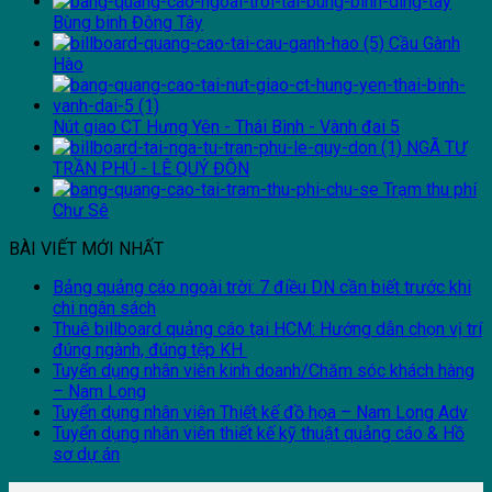
Bùng binh Đông Tây
Cầu Gành
Hào
Nút giao CT Hưng Yên - Thái Bình - Vành đai 5
NGÃ TƯ
TRẦN PHÚ - LÊ QUÝ ĐÔN
Trạm thu phí
Chư Sê
BÀI VIẾT MỚI NHẤT
Bảng quảng cáo ngoài trời: 7 điều DN cần biết trước khi
chi ngân sách
Thuê billboard quảng cáo tại HCM: Hướng dẫn chọn vị trí
đúng ngành, đúng tệp KH
Tuyển dụng nhân viên kinh doanh/Chăm sóc khách hàng
– Nam Long
Tuyển dụng nhân viên Thiết kế đồ họa – Nam Long Adv
Tuyển dụng nhân viên thiết kế kỹ thuật quảng cáo & Hồ
sơ dự án