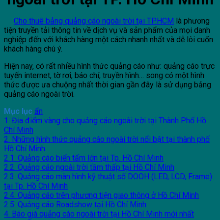
Cho thuê bảng quảng cáo ngoài trời tại TP.HCM
là phương
tiện truyền tải thông tin về dịch vụ và sản phẩm của mọi danh
nghiệp đến với khách hàng một cách nhanh nhất và dễ lôi cuốn
khách hàng chú ý.
Hiện nay, có rất nhiều hình thức quảng cáo như: quảng cáo trực
tuyến internet, tờ rơi, báo chí, truyền hình… song có một hình
thức được ưa chuộng nhất thời gian gần đây là sử dụng bảng
quảng cáo ngoài trời.
Mục lục
ẩn
1. Địa điểm vàng cho quảng cáo ngoài trời tại Thành Phố Hồ
Chí Minh
2. Những hình thức quảng cáo ngoài trời nổi bật tại thành phố
Hồ Chí Minh
2.1. Quảng cáo biển tấm lớn tại Tp. Hồ Chí Minh
2.2. Quảng cáo ngoài trời tầm thấp tại Hồ Chí Minh
2.3. Quảng cáo màn hình kỹ thuật số DOOH (LED, LCD, Frame)
tại Tp. Hồ Chí Minh
2.4. Quảng cáo trên phương tiện giao thông ở Hồ Chí Minh
2.5. Quảng cáo Roadshow tại Hồ Chí Minh
4. Báo giá quảng cáo ngoài trời tại Hồ Chí Minh mới nhất