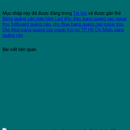
Mục nhập này đã được đăng trong
Tin tức
và được gắn thẻ
Bảng quảng cáo màn hình Led độc đáo
,
bang quang cao ngoai
troi
,
billboard quảng cáo
,
cho thue bang quang cao ngoai troi
,
Cho thuê bảng quảng cáo ngoài trời tại TP. Hồ Chí Minh
,
pano
quảng cáo
.
Bài viết liên quan