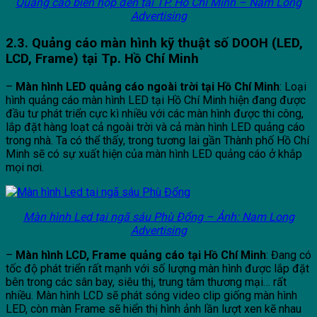
Quảng cáo biển hộp đèn tại TP. Hồ Chí Minh – Nam Long
Advertising
2.3. Quảng cáo màn hình kỹ thuật số DOOH (LED,
LCD, Frame) tại Tp. Hồ Chí Minh
–
Màn hình LED quảng cáo ngoài trời tại Hồ Chí Minh
: Loại
hình quảng cáo màn hình LED tại Hồ Chí Minh hiện đang được
đầu tư phát triển cực kì nhiều với các màn hình được thi công,
lắp đặt hàng loạt cả ngoài trời và cả màn hình LED quảng cáo
trong nhà. Ta có thể thấy, trong tương lai gần Thành phố Hồ Chí
Minh sẽ có sự xuất hiện của màn hình LED quảng cáo ở khắp
mọi nơi.
Màn hình Led tại ngã sáu Phù Đổng – Ảnh: Nam Long
Advertising
–
Màn hình LCD, Frame quảng cáo tại Hồ Chí Minh
: Đang có
tốc độ phát triển rất mạnh với số lượng màn hình được lắp đặt
bên trong các sân bay, siêu thị, trung tâm thương mại… rất
nhiều. Màn hình LCD sẽ phát sóng video clip giống màn hình
LED, còn màn Frame sẽ hiển thị hình ảnh lần lượt xen kẽ nhau