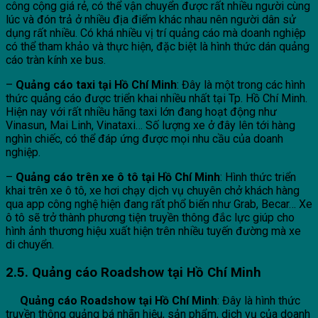
công cộng giá rẻ, có thể vận chuyển được rất nhiều người cùng
lúc và đón trả ở nhiều địa điểm khác nhau nên người dân sử
dụng rất nhiều. Có khá nhiều vị trí quảng cáo mà doanh nghiệp
có thể tham khảo và thực hiện, đặc biệt là hình thức dán quảng
cáo tràn kính xe bus.
–
Quảng cáo taxi tại Hồ Chí Minh
: Đây là một trong các hình
thức quảng cáo được triển khai nhiều nhất tại Tp. Hồ Chí Minh.
Hiện nay với rất nhiều hãng taxi lớn đang hoạt động như
Vinasun, Mai Linh, Vinataxi… Số lượng xe ở đây lên tới hàng
nghìn chiếc, có thể đáp ứng được mọi nhu cầu của doanh
nghiệp.
–
Quảng cáo trên xe ô tô tại Hồ Chí Minh
: Hình thức triển
khai trên xe ô tô, xe hơi chạy dịch vụ chuyên chở khách hàng
qua app công nghệ hiện đang rất phổ biến như Grab, Becar… Xe
ô tô sẽ trở thành phương tiện truyền thông đắc lực giúp cho
hình ảnh thương hiệu xuất hiện trên nhiều tuyến đường mà xe
di chuyển.
2.5. Quảng cáo Roadshow tại Hồ Chí Minh
Quảng cáo Roadshow tại Hồ Chí Minh
: Đây là hình thức
truyền thông quảng bá nhãn hiệu, sản phẩm, dịch vụ của doanh