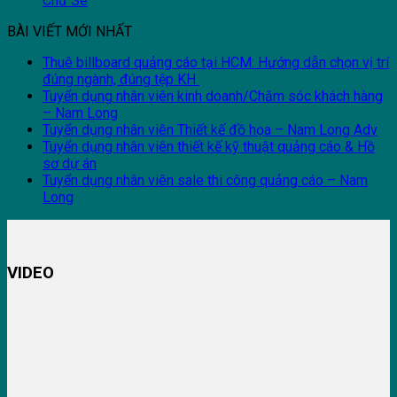
Chư Sê
BÀI VIẾT MỚI NHẤT
Thuê billboard quảng cáo tại HCM: Hướng dẫn chọn vị trí
đúng ngành, đúng tệp KH
Tuyển dụng nhân viên kinh doanh/Chăm sóc khách hàng
– Nam Long
Tuyển dụng nhân viên Thiết kế đồ họa – Nam Long Adv
Tuyển dụng nhân viên thiết kế kỹ thuật quảng cáo & Hồ
sơ dự án
Tuyển dụng nhân viên sale thi công quảng cáo – Nam
Long
VIDEO