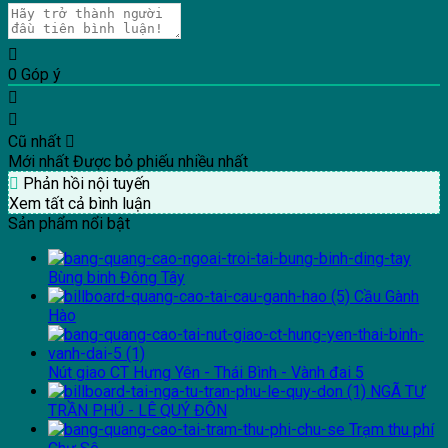
0
Góp ý
Cũ nhất
Mới nhất
Được bỏ phiếu nhiều nhất
Phản hồi nội tuyến
Xem tất cả bình luận
Sản phẩm nổi bật
Bùng binh Đông Tây
Cầu Gành
Hào
Nút giao CT Hưng Yên - Thái Bình - Vành đai 5
NGÃ TƯ
TRẦN PHÚ - LÊ QUÝ ĐÔN
Trạm thu phí