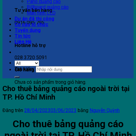
Pano quảng cáo
Billboard quảng cáo
Tư vấn bán hàng
Màn hình LED
Dự án đã thi công
0916 095 795
Cơ cấu tổ chức
Tuyển dụng
Tin tức
Liên Hệ
Hotline hỗ trợ
028 3720 5091
Tìm kiếm:
Giỏ hàng
Chưa có sản phẩm trong giỏ hàng.
Cho thuê bảng quảng cáo ngoài trời tại
TP. Hồ Chí Minh
Đăng trên
28/04/2023
03/06/2023
bằng
Nguyễn Quỳnh
Cho thuê bảng quảng cáo
ngoài trời tại TP. Hồ Chí Minh