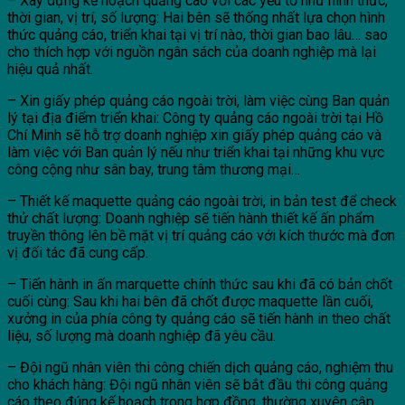
– Xây dựng kế hoạch quảng cáo với các yếu tố như hình thức,
thời gian, vị trí, số lượng: Hai bên sẽ thống nhất lựa chọn hình
thức quảng cáo, triển khai tại vị trí nào, thời gian bao lâu… sao
cho thích hợp với nguồn ngân sách của doanh nghiệp mà lại
hiệu quả nhất.
– Xin giấy phép quảng cáo ngoài trời, làm việc cùng Ban quản
lý tại địa điểm triển khai: Công ty quảng cáo ngoài trời tại Hồ
Chí Minh sẽ hỗ trợ doanh nghiệp xin giấy phép quảng cáo và
làm việc với Ban quản lý nếu như triển khai tại những khu vực
công cộng như sân bay, trung tâm thương mại…
– Thiết kế maquette quảng cáo ngoài trời, in bản test để check
thử chất lượng: Doanh nghiệp sẽ tiến hành thiết kế ấn phẩm
truyền thông lên bề mặt vị trí quảng cáo với kích thước mà đơn
vị đối tác đã cung cấp.
– Tiến hành in ấn marquette chính thức sau khi đã có bản chốt
cuối cùng: Sau khi hai bên đã chốt được maquette lần cuối,
xưởng in của phía công ty quảng cáo sẽ tiến hành in theo chất
liệu, số lượng mà doanh nghiệp đã yêu cầu.
– Đội ngũ nhân viên thi công chiến dịch quảng cáo, nghiệm thu
cho khách hàng: Đội ngũ nhân viên sẽ bắt đầu thi công quảng
cáo theo đúng kế hoạch trong hợp đồng, thường xuyên cập