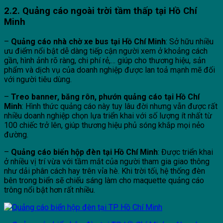
2.2. Quảng cáo ngoài trời tầm thấp tại Hồ Chí
Minh
–
Quảng cáo nhà chờ xe bus tại Hồ Chí Minh
: Sở hữu nhiều
ưu điểm nổi bật dễ dàng tiếp cận người xem ở khoảng cách
gần, hình ảnh rõ ràng, chi phí rẻ,… giúp cho thương hiệu, sản
phẩm và dịch vụ của doanh nghiệp được lan toả mạnh mẽ đối
với người tiêu dùng.
–
Treo banner, băng rôn, phướn quảng cáo tại Hồ Chí
Minh
: Hình thức quảng cáo này tuy lâu đời nhưng vẫn được rất
nhiều doanh nghiệp chọn lựa triển khai với số lượng ít nhất từ
100 chiếc trở lên, giúp thương hiệu phủ sóng khắp mọi nẻo
đường.
–
Quảng cáo biển hộp đèn tại Hồ Chí Minh
: Được triển khai
ở nhiều vị trí vừa với tầm mắt của người tham gia giao thông
như dải phân cách hay trên vỉa hè. Khi trời tối, hệ thống đèn
bên trong biển sẽ chiếu sáng làm cho maquette quảng cáo
trông nổi bật hơn rất nhiều.