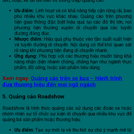
taxi, hoặc xe tải để hiển thị thông điệp quảng cáo.
Ưu điểm:
Linh hoạt và có khả năng tiếp cận rộng rãi, bao
phủ nhiều khu vực khác nhau. Quảng cáo trên phương
tiện giao thông đặc biệt hiệu quả tại các đô thị lớn, nơi
phương tiện thường xuyên di chuyển qua các tuyến
đường đông đúc.
Nhược điểm:
Hiệu quả phụ thuộc vào tần suất xuất hiện
và tuyến đường di chuyển. Nội dung có thể khó quan sát
rõ ràng khi phương tiện đang di chuyển nhanh.
Ứng dụng:
Phù hợp với các thương hiệu muốn tăng khả
năng nhận diện nhanh chóng, chẳng hạn như ngành thực
phẩm, đồ uống, hoặc sản phẩm tiêu dùng.
Xem ngay:
Quảng cáo trên xe bus – Hành trình
đưa thương hiệu đến mọi ngõ ngách
5. Quảng cáo Roadshow
Roadshow là hình thức quảng cáo sử dụng các đoàn xe hoặc
nhóm nhân sự tổ chức sự kiện di chuyển qua nhiều khu vực để
quảng bá sản phẩm hoặc thương hiệu.
Ưu điểm:
Tạo sự mới lạ và thu hút sự chú ý mạnh mẽ từ