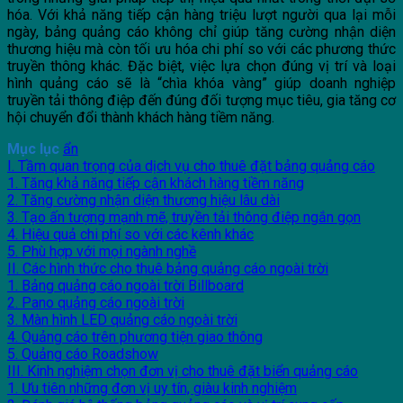
hóa. Với khả năng tiếp cận hàng triệu lượt người qua lại mỗi
ngày, bảng quảng cáo không chỉ giúp tăng cường nhận diện
thương hiệu mà còn tối ưu hóa chi phí so với các phương thức
truyền thông khác. Đặc biệt, việc lựa chọn đúng vị trí và loại
hình quảng cáo sẽ là “chìa khóa vàng” giúp doanh nghiệp
truyền tải thông điệp đến đúng đối tượng mục tiêu, gia tăng cơ
hội chuyển đổi thành khách hàng tiềm năng.
Mục lục
ẩn
I. Tầm quan trọng của dịch vụ cho thuê đặt bảng quảng cáo
1. Tăng khả năng tiếp cận khách hàng tiềm năng
2. Tăng cường nhận diện thương hiệu lâu dài
3. Tạo ấn tượng mạnh mẽ, truyền tải thông điệp ngắn gọn
4. Hiệu quả chi phí so với các kênh khác
5. Phù hợp với mọi ngành nghề
II. Các hình thức cho thuê bảng quảng cáo ngoài trời
1. Bảng quảng cáo ngoài trời Billboard
2. Pano quảng cáo ngoài trời
3. Màn hình LED quảng cáo ngoài trời
4. Quảng cáo trên phương tiện giao thông
5. Quảng cáo Roadshow
III. Kinh nghiệm chọn đơn vị cho thuê đặt biển quảng cáo
1. Ưu tiên những đơn vị uy tín, giàu kinh nghiệm