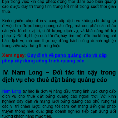
bạn trong việc xin cấp phép; đồng thời đảm bảo biển quảng
cáo được duy trì trong tình trạng tốt nhất trong suốt thời gian
thuê.
Kinh nghiệm chọn đơn vị cung cấp dịch vụ không chỉ dừng lại
ở việc tìm được bảng quảng cáo đẹp; mà còn phải cân nhắc
các yếu tố như vị trí; chất lượng dịch vụ, và khả năng hỗ trợ
pháp lý. Để đạt hiệu quả tối đa, hãy tìm một đối tác không chỉ
bán dịch vụ mà còn thực sự đồng hành cùng doanh nghiệp
trong việc xây dựng thương hiệu.
Xem ngay:
Quy định về pano quảng cáo và cấp
phép xây dựng công trình quảng cáo
IV. Nam Long – Đối tác tin cậy trong
dịch vụ cho thuê đặt bảng quảng cáo
Nam Long
tự hào là đơn vị hàng đầu trong lĩnh vực cung cấp
dịch vụ cho thuê đặt bảng quảng cáo ngoài trời. Với kinh
nghiệm dày dặn và mạng lưới bảng quảng cáo phủ rộng tại
các vị trí chiến lược; chúng tôi cam kết mang đến giải pháp
truyền thông hiệu quả; giúp doanh nghiệp tiếp cận đúng đối
tượng khách hàng mục tiêu.