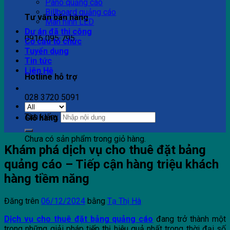
Pano quảng cáo
Billboard quảng cáo
Tư vấn bán hàng
Màn hình LED
Dự án đã thi công
0916 095 795
Cơ cấu tổ chức
Tuyển dụng
Tin tức
Liên Hệ
Hotline hỗ trợ
028 3720 5091
Tìm kiếm:
Giỏ hàng
Chưa có sản phẩm trong giỏ hàng.
Khám phá dịch vụ cho thuê đặt bảng
quảng cáo – Tiếp cận hàng triệu khách
hàng tiềm năng
Đăng trên
06/12/2024
bằng
Tạ Thị Hà
Dịch vụ cho thuê đặt bảng quảng cáo
đang trở thành một
trong những giải pháp tiếp thị hiệu quả nhất trong thời đại số