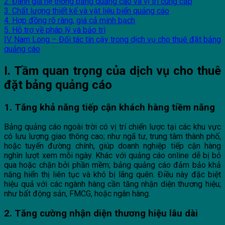
2. Đánh giá hệ thống bảng quảng cáo và vị trí cung cấp
3. Chất lượng thiết kế và vật liệu biển quảng cáo
4. Hợp đồng rõ ràng, giá cả minh bạch
5. Hỗ trợ về pháp lý và bảo trì
IV. Nam Long – Đối tác tin cậy trong dịch vụ cho thuê đặt bảng
quảng cáo
I. Tầm quan trọng của dịch vụ cho thuê
đặt bảng quảng cáo
1. Tăng khả năng tiếp cận khách hàng tiềm năng
Bảng quảng cáo ngoài trời có vị trí chiến lược tại các khu vực
có lưu lượng giao thông cao; như ngã tư, trung tâm thành phố,
hoặc tuyến đường chính, giúp doanh nghiệp tiếp cận hàng
nghìn lượt xem mỗi ngày. Khác với quảng cáo online dễ bị bỏ
qua hoặc chặn bởi phần mềm; bảng quảng cáo đảm bảo khả
năng hiển thị liên tục và khó bị lãng quên. Điều này đặc biệt
hiệu quả với các ngành hàng cần tăng nhận diện thương hiệu;
như bất động sản, FMCG, hoặc ngân hàng.
2. Tăng cường nhận diện thương hiệu lâu dài