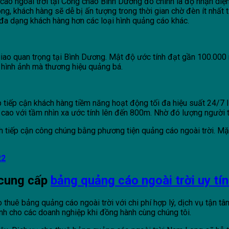
áo ngoài trời tại Cổng chào Bình Dương đó chính là độ nhận diện t
, khách hàng sẽ dễ bị ấn tượng trong thời gian chờ đèn ít nhất từ
đa dạng khách hàng hơn các loại hình quảng cáo khác.
giao quan trọng tại Bình Dương. Mật độ ước tính đạt gần 100.00
í hình ảnh mà thương hiệu quảng bá.
iếp cận khách hàng tiềm năng hoạt động tối đa hiệu suất 24/7 l
rí cao với tầm nhìn xa ước tính lên đến 800m. Nhờ đó lượng người
dịch tiếp cận công chúng bằng phương tiện quảng cáo ngoài trời. M
22
 cung cấp
bảng quảng cáo ngoài trời uy tí
huê bảng quảng cáo ngoài trời với chi phí hợp lý, dịch vụ tận tâm,
ành cho các doanh nghiệp khi đồng hành cùng chúng tôi.