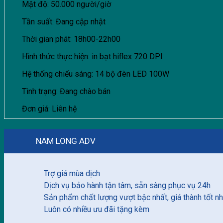
Mật độ: 50.000 người/giờ
Tần suất: Đang cập nhật
Thời gian phát: 18h00-22h00
Hình thức thực hiện: in bạt hiflex 720 DPI
Hệ thống chiếu sáng: 14 bộ đèn LED 100W
Tình trạng: Đang chào bán
Đơn giá: Liên hệ
NAM LONG ADV
Trợ giá mùa dịch
Dịch vụ bảo hành tận tâm, sẵn sàng phục vụ 24h
Sản phẩm chất lượng vượt bậc nhất, giá thành tốt nh
Luôn có nhiều ưu đãi tặng kèm