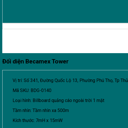
Đối diện Becamex Tower
Vị trí: Số 341, Đường Quốc Lộ 13, Phường Phú Thọ, Tp Th
Mã SKU: BDG-0140
Loại hình: Billboard quảng cáo ngoài trời 1 mặt
Tầm nhìn: Tầm nhìn xa 500m
Kích thước: 7mH x 15mW