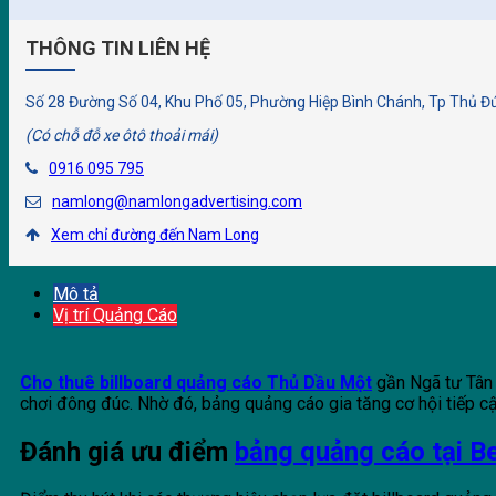
THÔNG TIN LIÊN HỆ
Số 28 Đường Số 04, Khu Phố 05, Phường Hiệp Bình Chánh, Tp Thủ Đứ
(Có chỗ đỗ xe ôtô thoải mái)
0916 095 795
namlong@namlongadvertising.com
Xem chỉ đường đến Nam Long
Mô tả
Vị trí Quảng Cáo
Cho thuê billboard quảng cáo Thủ Dầu Một
gần Ngã tư Tân 
chơi đông đúc. Nhờ đó, bảng quảng cáo gia tăng cơ hội tiếp c
Đánh giá ưu điểm
bảng quảng cáo tại 