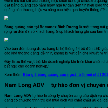
Điểm thu hút khi các thương hiệu chọn lựa đặt billboard quảng c
đặt bảng quảng cáo nằm ngay ngã tư gần đèn tín hiệu giao thông
quảng cáo thương hiệu và nâng cao hiệu quả truyền thông đến 
Bảng quảng cáo tại Becamex Bình Dương
là một trong nút 
rộng rãi đến đa số khách hàng. Giúp khách hàng ghi sâu tâm tr
Vào ban đêm bảng được trang bị hệ thống 14 bộ đèn LED giúp t
cáo khá thoáng đãng, dễ nhìn, không bị vật cản che khuất, vị t
Đây là ưu thế vượt trội khi doanh nghiệp khi triển khai chiến 
bất ngờ cho doanh nghiệp/
Xem thêm:
Báo giá bảng quảng cáo ngoài trời mới nhất 20
Nam Long ADV – tự hào đơn vị chuyên
Nam Long ADV
tự hào là công ty chuyên cung cấp dịch vụ cho t
đang có chương trình trợ giá mùa dịch với chiết khấu ưu đãi d