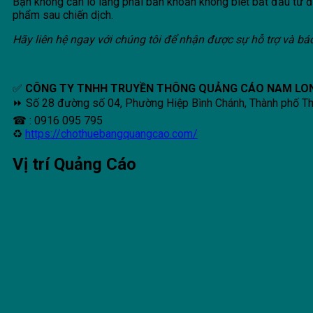
Bạn không cần lo lắng phải băn khoăn không biết bắt đầu từ đ
phẩm sau chiến dịch.
Hãy liên hệ ngay với chúng tôi để nhận được sự hỗ trợ và báo
✅
CÔNG TY TNHH TRUYỀN THÔNG QUẢNG CÁO NAM LO
⏩ Số 28 đường số 04, Phường Hiệp Bình Chánh, Thành phố T
☎ : 0916 095 795
♻
https://chothuebangquangcao.com/
Vị trí Quảng Cáo