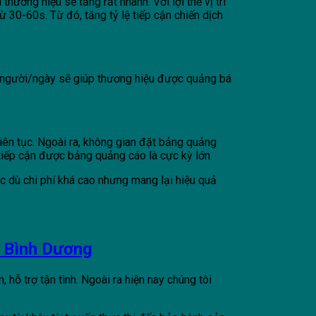
hương hiệu sẽ tăng rất nhanh. Với lợi thế vị trí
 30-60s. Từ đó, tăng tỷ lệ tiếp cận chiến dịch
0 người/ngày sẽ giúp thương hiệu được quảng bá
iên tục. Ngoài ra, không gian đặt bảng quảng
 tiếp cận được bảng quảng cáo là cực kỳ lớn.
ặc dù chi phí khá cao nhưng mang lại hiệu quả
n Bình Dương
 hỗ trợ tận tình. Ngoài ra hiện nay chúng tôi