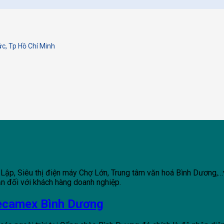
c, Tp Hồ Chí Minh
Lập, Siêu thị điện máy Chợ Lớn, Trung tâm văn hoá Bình Dương,…v
ận đối với khách hàng doanh nghiệp.
Becamex Bình Dương