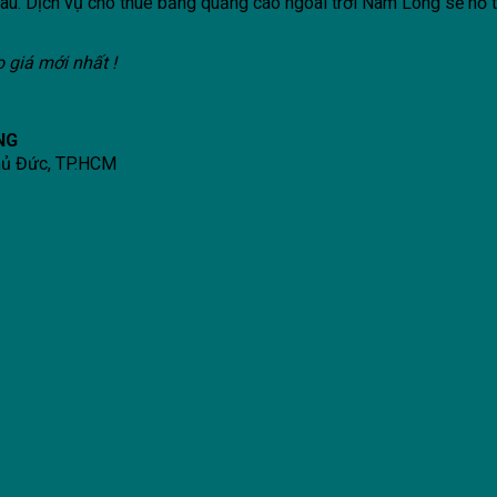
âu. Dịch vụ cho thuê bảng quảng cáo ngoài trời Nam Long sẽ hỗ t
 giá mới nhất !
NG
hủ Đức, TP.HCM