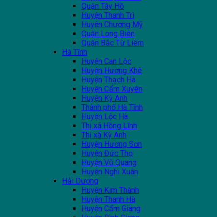
Quận Tây Hồ
Huyện Thanh Trì
Huyện Chương Mỹ
Quận Long Biên
Quận Bắc Từ Liêm
Hà Tĩnh
Huyện Can Lộc
Huyện Hương Khê
Huyện Thạch Hà
Huyện Cẩm Xuyên
Huyện Kỳ Anh
Thành phố Hà Tĩnh
Huyện Lộc Hà
Thị xã Hồng Lĩnh
Thị xã Kỳ Anh
Huyện Hương Sơn
Huyện Đức Thọ
Huyện Vũ Quang
Huyện Nghi Xuân
Hải Dương
Huyện Kim Thành
Huyện Thanh Hà
Huyện Cẩm Giàng