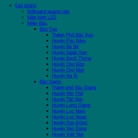
Sản phẩm
Billboard quảng cáo
Màn hình LED
Miền Bắc
Bắc Cạn
Thành Phố Bắc Kạn
Huyện Pác Nặm
Huyện Ba Bể
Huyện Ngân Sơn
Huyện Bạch Thông
Huyện Chợ Đồn
Huyện Chợ Mới
Huyện Na Rì
Bắc Giang
Thành phố Bắc Giang
Huyện Yên Thế
Huyện Tân Yên
Huyện Lạng Giang
Huyện Lục Nam
Huyện Lục Ngạn
Huyện Sơn Động
Huyện Yên Dũng
Huyện Việt Yên