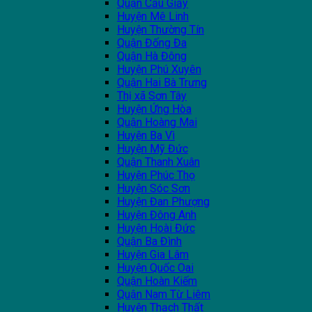
Quận Cầu Giấy
Huyện Mê Linh
Huyện Thường Tín
Quận Đống Đa
Quận Hà Đông
Huyện Phú Xuyên
Quận Hai Bà Trưng
Thị xã Sơn Tây
Huyện Ứng Hòa
Quận Hoàng Mai
Huyện Ba Vì
Huyện Mỹ Đức
Quận Thanh Xuân
Huyện Phúc Thọ
Huyện Sóc Sơn
Huyện Đan Phượng
Huyện Đông Anh
Huyện Hoài Đức
Quận Ba Đình
Huyện Gia Lâm
Huyện Quốc Oai
Quận Hoàn Kiếm
Quận Nam Từ Liêm
Huyện Thạch Thất