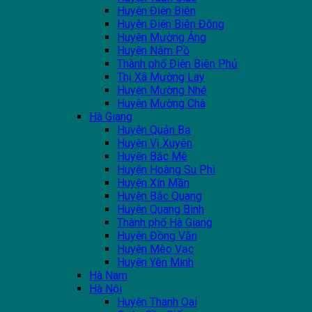
Huyện Điện Biên
Huyện Điện Biên Đông
Huyện Mường Ảng
Huyện Nậm Pồ
Thành phố Điện Biên Phủ
Thị Xã Mường Lay
Huyện Mường Nhé
Huyện Mường Chà
Hà Giang
Huyện Quản Bạ
Huyện Vị Xuyên
Huyện Bắc Mê
Huyện Hoàng Su Phì
Huyện Xín Mần
Huyện Bắc Quang
Huyện Quang Bình
Thành phố Hà Giang
Huyện Đồng Văn
Huyện Mèo Vạc
Huyện Yên Minh
Hà Nam
Hà Nội
Huyện Thanh Oai