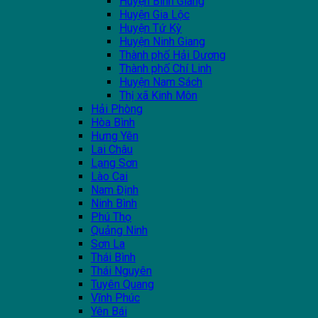
Huyện Bình Giang
Huyện Gia Lộc
Huyện Tứ Kỳ
Huyện Ninh Giang
Thành phố Hải Dương
Thành phố Chí Linh
Huyện Nam Sách
Thị xã Kinh Môn
Hải Phòng
Hòa Bình
Hưng Yên
Lai Châu
Lạng Sơn
Lào Cai
Nam Định
Ninh Bình
Phú Thọ
Quảng Ninh
Sơn La
Thái Bình
Thái Nguyên
Tuyên Quang
Vĩnh Phúc
Yên Bái