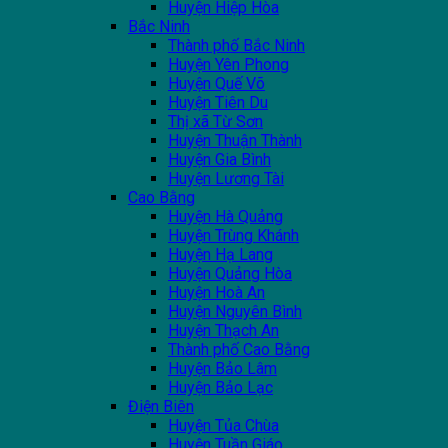
Huyện Hiệp Hòa
Bắc Ninh
Thành phố Bắc Ninh
Huyện Yên Phong
Huyện Quế Võ
Huyện Tiên Du
Thị xã Từ Sơn
Huyện Thuận Thành
Huyện Gia Bình
Huyện Lương Tài
Cao Bằng
Huyện Hà Quảng
Huyện Trùng Khánh
Huyện Hạ Lang
Huyện Quảng Hòa
Huyện Hoà An
Huyện Nguyên Bình
Huyện Thạch An
Thành phố Cao Bằng
Huyện Bảo Lâm
Huyện Bảo Lạc
Điện Biên
Huyện Tủa Chùa
Huyện Tuần Giáo