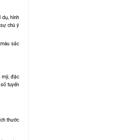
 dụ, hình
 sự chú ý
u màu sắc
m mỹ, đặc
 số tuyến
ích thước