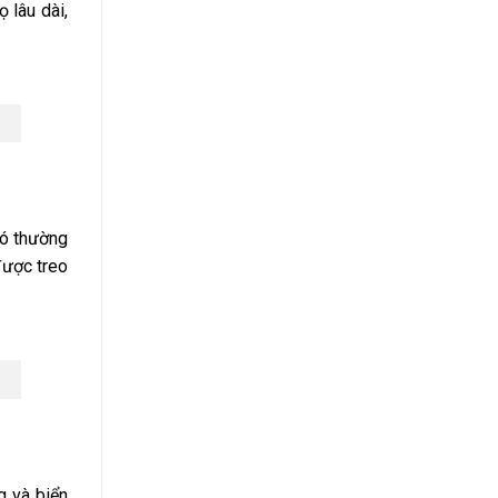
 lâu dài,
nó thường
được treo
g và biển