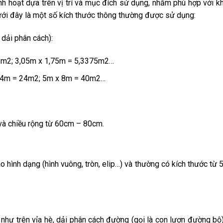
h hoạt dựa trên vị trí và mục đích sử dụng, nhằm phù hợp với k
ưới đây là một số kích thước thông thường được sử dụng:
dải phân cách):
55m2; 3,05m x 1,75m = 5,3375m2…
x 4m = 24m2; 5m x 8m = 40m2…
à chiều rộng từ 60cm – 80cm.
ào hình dạng (hình vuông, tròn, elip…) và thường có kích thước từ
u như trên vỉa hè, dải phân cách đường (gọi là con lươn đường bộ