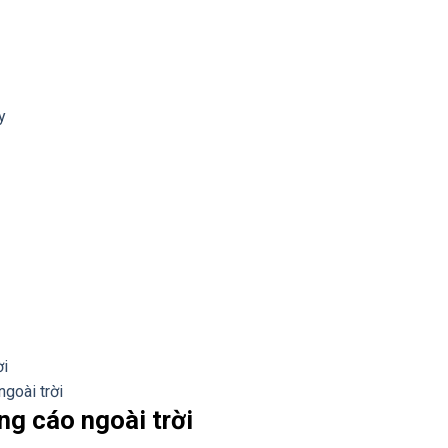
y
ời
goài trời
ảng cáo ngoài trời