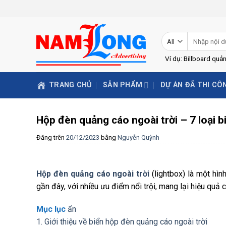
Skip
to
content
Tìm
kiếm:
Ví dụ: Billboard quả
TRANG CHỦ
SẢN PHẨM
DỰ ÁN ĐÃ THI CÔ
Hộp đèn quảng cáo ngoài trời – 7 loại 
Đăng trên
20/12/2023
bằng
Nguyễn Quỳnh
Hộp đèn quảng cáo ngoài trời
(lightbox) là một hì
gần đây, với nhiều ưu điểm nổi trội, mang lại hiệu quả
Mục lục
ẩn
1. Giới thiệu về biển hộp đèn quảng cáo ngoài trời