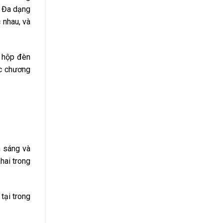
… Đa dạng
 nhau, và
n hộp đèn
ặc chương
n sáng và
hai trong
tại trong