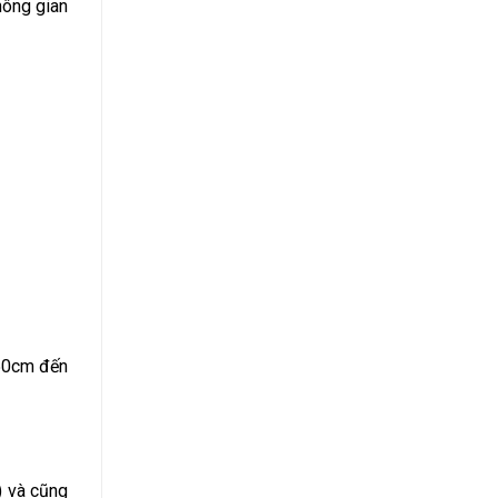
hông gian
 50cm đến
) và cũng