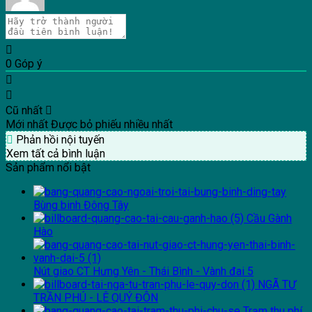
0
Góp ý
Cũ nhất
Mới nhất
Được bỏ phiếu nhiều nhất
Phản hồi nội tuyến
Xem tất cả bình luận
Sản phẩm nổi bật
Bùng binh Đông Tây
Cầu Gành
Hào
Nút giao CT Hưng Yên - Thái Bình - Vành đai 5
NGÃ TƯ
TRẦN PHÚ - LÊ QUÝ ĐÔN
Trạm thu phí