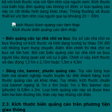
kế với kích thước vừa với tầm nhìn của người xem. Kích thước
của biển hộp đèn quảng cáo không cố định; vì loại quảng cáo
này có rất nhiều hình dạng khác nhau. Thông thường sẽ được
thiết kế với tầm nhìn của người qua lại khoảng 20 – 30m.
Kích thước biển quảng cáo tầm thấp
– Biển quảng cáo tại nhà chờ xe bus:
Đa số các nhà chờ xe
bus thường có kích thước và hình dạng tương tự nhau. Chỉ đối
với những trạm trung chuyển; điểm đón chính thì nhà chờ xe
bus sẽ lớn hơn. Bởi các biển quảng cáo tại nhà chờ xe bus;
người tiêu dùng quan sát với cự li gần. Chính vì vậy, kích thước
sẽ dao động 1,31m x 2,13m hoặc 1,5m x 4,5m.
– Băng rôn, banner, phướn quảng cáo:
Tùy vào từng loại
hình mà doanh nghiệp muốn truyền tải đến khách hàng; kích
thước quảng cáo sẽ khác nhau. Tuy nhiên, kích thước chuẩn
của banner ngang là 1m x 6m hoặc 1m x 8m; banner dọc
(phướn) là 0,8m x 2m. Loại hình quảng cáo này sẽ được treo
trên hai bên đường lớn; thân cây hay những cột điện.
2.3. Kích thước biển quảng cáo trên phương tiện
giao thông