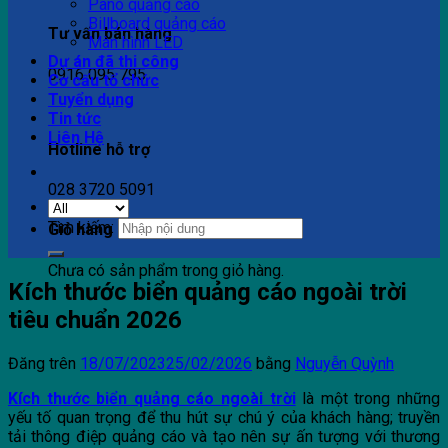
Pano quảng cáo
Billboard quảng cáo
Tư vấn bán hàng
Màn hình LED
Dự án đã thi công
0916 095 795
Cơ cấu tổ chức
Tuyển dụng
Tin tức
Liên Hệ
Hotline hỗ trợ
028 3720 5091
Tìm kiếm:
Giỏ hàng
Chưa có sản phẩm trong giỏ hàng.
Kích thước biển quảng cáo ngoài trời
tiêu chuẩn 2026
Đăng trên
18/07/2023
25/02/2026
bằng
Nguyễn Quỳnh
Kích thước biển quảng cáo ngoài trời
là một trong những
yếu tố quan trọng để thu hút sự chú ý của khách hàng; truyền
tải thông điệp quảng cáo và tạo nên sự ấn tượng với thương