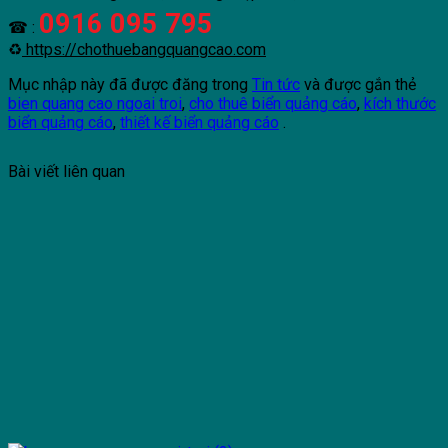
0916 095 795
☎ :
♻
https://chothuebangquangcao.com
Mục nhập này đã được đăng trong
Tin tức
và được gắn thẻ
bien quang cao ngoai troi
,
cho thuê biển quảng cáo
,
kích thước
biển quảng cáo
,
thiết kế biển quảng cáo
.
Bài viết liên quan