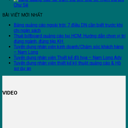
Chư Sê
BÀI VIẾT MỚI NHẤT
Bảng quảng cáo ngoài trời: 7 điều DN cần biết trước khi
chi ngân sách
Thuê billboard quảng cáo tại HCM: Hướng dẫn chọn vị trí
đúng ngành, đúng tệp KH
Tuyển dụng nhân viên kinh doanh/Chăm sóc khách hàng
– Nam Long
Tuyển dụng nhân viên Thiết kế đồ họa – Nam Long Adv
Tuyển dụng nhân viên thiết kế kỹ thuật quảng cáo & Hồ
sơ dự án
VIDEO