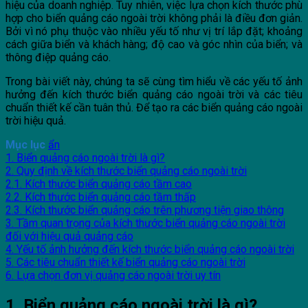
hiệu của doanh nghiệp. Tuy nhiên, việc lựa chọn kích thước phù
hợp cho biển quảng cáo ngoài trời không phải là điều đơn giản.
Bởi vì nó phụ thuộc vào nhiều yếu tố như vị trí lắp đặt; khoảng
cách giữa biển và khách hàng; độ cao và góc nhìn của biển; và
thông điệp quảng cáo.
Trong bài viết này, chúng ta sẽ cùng tìm hiểu về các yếu tố ảnh
hưởng đến kích thước biển quảng cáo ngoài trời và các tiêu
chuẩn thiết kế cần tuân thủ. Để tạo ra các biển quảng cáo ngoài
trời hiệu quả.
Mục lục
ẩn
1. Biển quảng cáo ngoài trời là gì?
2. Quy định về kích thước biển quảng cáo ngoài trời
2.1. Kích thước biển quảng cáo tầm cao
2.2. Kích thước biển quảng cáo tầm thấp
2.3. Kích thước biển quảng cáo trên phương tiện giao thông
3. Tầm quan trọng của kích thước biển quảng cáo ngoài trời
đối với hiệu quả quảng cáo
4. Yếu tố ảnh hưởng đến kích thước biển quảng cáo ngoài trời
5. Các tiêu chuẩn thiết kế biển quảng cáo ngoài trời
6. Lựa chọn đơn vị quảng cáo ngoài trời uy tín
1. Biển quảng cáo ngoài trời là gì?