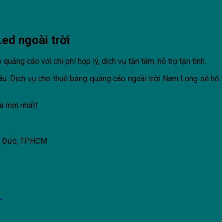
ed ngoài trời
quảng cáo với chi phí hợp lý, dịch vụ tận tâm, hỗ trợ tận tình.
âu. Dịch vụ cho thuê bảng quảng cáo ngoài trời Nam Long sẽ hỗ 
iá mới nhất!
ủ Đức, TP.HCM
k
.