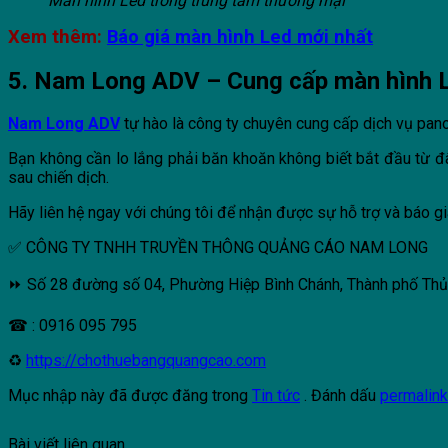
Màn hình Led trong trung tâm thương mại
Xem thêm:
Báo giá màn hình Led mới nhất
5. Nam Long ADV – Cung cấp màn hình L
Nam Long ADV
tự hào là công ty chuyên cung cấp dịch vụ pano 
Bạn không cần lo lắng phải băn khoăn không biết bắt đầu từ đ
sau chiến dịch.
Hãy liên hệ ngay với chúng tôi để nhận được sự hỗ trợ và báo g
✅ CÔNG TY TNHH TRUYỀN THÔNG QUẢNG CÁO NAM LONG
⏩ Số 28 đường số 04, Phường Hiệp Bình Chánh, Thành phố Th
☎ : 0916 095 795
♻
https://chothuebangquangcao.com
Mục nhập này đã được đăng trong
Tin tức
. Đánh dấu
permalin
Bài viết liên quan