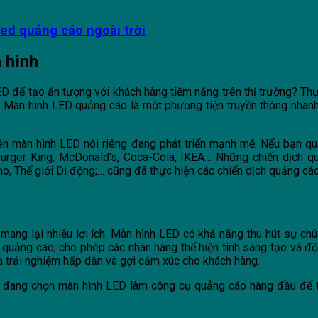
ed quảng cáo ngoài trời
n hình
D để tạo ấn tượng với khách hàng tiềm năng trên thị trường? Thự
 Màn hình LED quảng cáo là một phương tiện truyền thông nhanh 
rên màn hình LED nói riêng đang phát triển mạnh mẽ. Nếu bạn qu
urger King, McDonald’s, Coca-Cola, IKEA… Những chiến dịch q
, Thế giới Di động;… cũng đã thực hiện các chiến dịch quảng cáo t
mang lại nhiều lợi ích. Màn hình LED có khả năng thu hút sự ch
 quảng cáo; cho phép các nhãn hàng thể hiện tính sáng tạo và đ
ra trải nghiệm hấp dẫn và gợi cảm xúc cho khách hàng.
iệp đang chọn màn hình LED làm công cụ quảng cáo hàng đầu để 