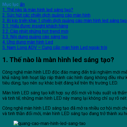
Mục lục
ẩn
1. Thế nào là màn hình led sáng tạo?
2. Sức hút các chiến dịch quảng cáo màn hình
3. Bí kíp triển khai 1 chiến dịch quảng cáo màn hình led sáng tạ
3.1. Hiểu được insight khách hàng
3.2. Cập nhật những hot trend mới
3.3. Nội dung quảng cáo sáng tạo
4. Ứng dụng màn hình Led
5. Nam Long ADV – Cung cấp màn hình Led ngoài trời
1. Thế nào là màn hình led sáng tạo?
Công nghệ màn hình LED độc đáo mang đến trải nghiệm mới mẻ v
khả năng linh hoạt lắp ráp thành các hình dạng không đều như k
tiêu dùng; tạo nên sự khác biệt đáng kể trên thị trường LED.
Màn hình LED sáng tạo kết hợp sự đổi mới về hiệu suất và thẩm
và tinh tế; những màn hình LED này mang lại không chỉ sự rõ né
Công nghệ màn hình LED sáng tạo đã mở ra nhiều cơ hội mới cho l
và tinh thần đổi mới, màn hình LED sáng tạo đang trở thành xu