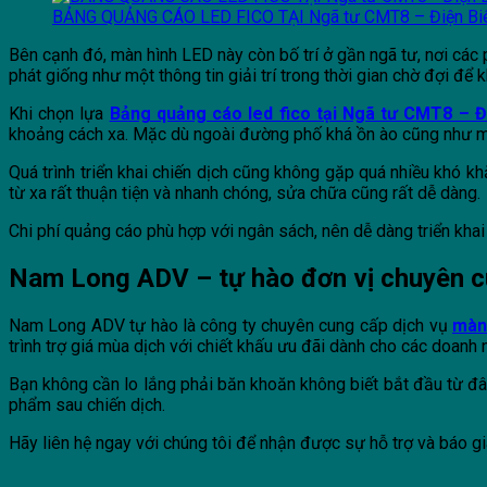
BẢNG QUẢNG CÁO LED FICO TẠI Ngã tư CMT8 – Điện Bi
Bên cạnh đó, màn hình LED này còn bố trí ở gần ngã tư, nơi các
phát giống như một thông tin giải trí trong thời gian chờ đợi đ
Khi chọn lựa
Bảng quảng cáo led fico tại Ngã tư CMT8 – Đ
khoảng cách xa. Mặc dù ngoài đường phố khá ồn ào cũng như mà
Quá trình triển khai chiến dịch cũng không gặp quá nhiều khó kh
từ xa rất thuận tiện và nhanh chóng, sửa chữa cũng rất dễ dàng.
Chi phí quảng cáo phù hợp với ngân sách, nên dễ dàng triển kha
Nam Long ADV – tự hào đơn vị chuyên cun
Nam Long ADV tự hào là công ty chuyên cung cấp dịch vụ
màn 
trình trợ giá mùa dịch với chiết khấu ưu đãi dành cho các doanh
Bạn không cần lo lắng phải băn khoăn không biết bắt đầu từ đâ
phẩm sau chiến dịch.
Hãy liên hệ ngay với chúng tôi để nhận được sự hỗ trợ và báo gi