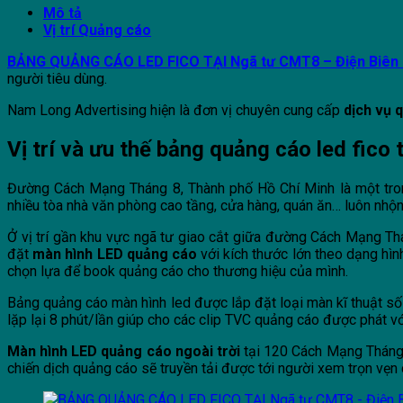
Mô tả
Vị trí Quảng cáo
BẢNG QUẢNG CÁO LED FICO TẠI Ngã tư CMT8 – Điện Biên
người tiêu dùng.
Nam Long Advertising hiện là đơn vị chuyên cung cấp
dịch vụ 
Vị trí và ưu thế bảng quảng cáo led fico
Đường Cách Mạng Tháng 8, Thành phố Hồ Chí Minh là một tron
nhiều tòa nhà văn phòng cao tầng, cửa hàng, quán ăn… luôn nhộn 
Ở vị trí gần khu vực ngã tư giao cắt giữa đường Cách Mạng Th
đặt
màn hình LED quảng cáo
với kích thước lớn theo dạng hìn
chọn lựa để book quảng cáo cho thương hiệu của mình.
Bảng quảng cáo màn hình led được lắp đặt loại màn kĩ thuật số
lặp lại 8 phút/lần giúp cho các clip TVC quảng cáo được phát v
Màn hình LED quảng cáo ngoài trời
tại 120 Cách Mạng Tháng 8
chiến dịch quảng cáo sẽ truyền tải được tới người xem trọn vẹn 