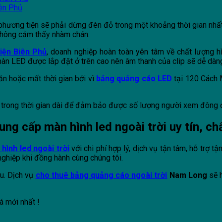
ên Phủ
 phương tiện sẽ phải dừng đèn đỏ trong một khoảng thời gian nhấ
ể không cảm thấy nhàm chán.
iện Biên Phủ
, doanh nghiệp hoàn toàn yên tâm về chất lượng h
n LED được lắp đặt ở trên cao nên âm thanh của clip sẽ dễ dàng
ăn hoặc mất thời gian bởi vì
bảng quảng cáo LED
tại 120 Cách 
i trong thời gian dài để đảm bảo được số lượng người xem đông đ
g cấp màn hình led ngoài trời uy tín, ch
hình led ngoài trời
với chi phí hợp lý, dịch vụ tận tâm, hỗ trợ t
 nghiệp khi đồng hành cùng chúng tôi.
u. Dịch vụ
cho thuê bảng quảng cáo ngoài trời
Nam Long
sẽ h
á mới nhất !