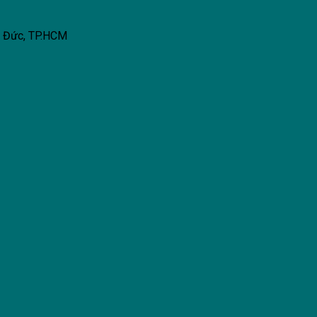
ủ Đức, TP.HCM