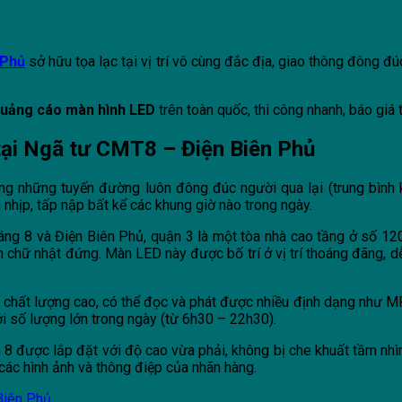
 Phủ
sở hữu tọa lạc tại vị trí vô cùng đắc địa, giao thông đông đ
quảng cáo màn hình LED
trên toàn quốc, thi công nhanh, báo giá t
 tại Ngã tư CMT8 – Điện Biên Phủ
g những tuyến đường luôn đông đúc người qua lại (trung bình 
nhịp, tấp nập bất kể các khung giờ nào trong ngày.
áng 8 và Điện Biên Phủ, quận 3 là một tòa nhà cao tầng ở số 1
h chữ nhật đứng. Màn LED này được bố trí ở vị trí thoáng đãng, 
 chất lượng cao, có thể đọc và phát được nhiều định dạng như M
ới số lượng lớn trong ngày (từ 6h30 – 22h30).
 được lắp đặt với độ cao vừa phải, không bị che khuất tầm nhìn b
các hình ảnh và thông điệp của nhãn hàng.