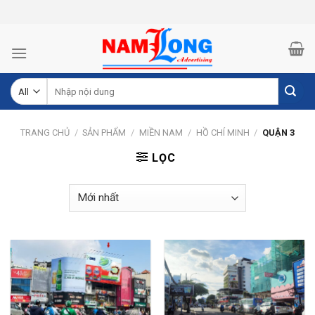
Skip
to
content
Tìm
kiếm:
TRANG CHỦ
/
SẢN PHẨM
/
MIỀN NAM
/
HỒ CHÍ MINH
/
QUẬN 3
LỌC