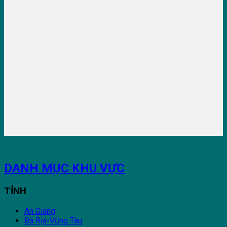
DANH MỤC KHU VỰC
TỈNH
An Giang
Bà Rịa-Vũng Tàu