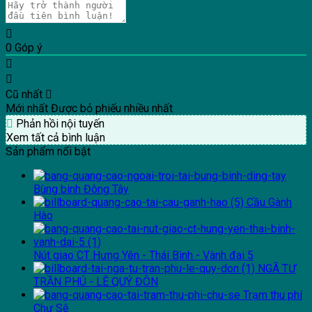
0
Góp ý
Cũ nhất
Mới nhất
Được bỏ phiếu nhiều nhất
Phản hồi nội tuyến
Xem tất cả bình luận
Sản phẩm nổi bật
Bùng binh Đông Tây
Cầu Gành
Hào
Nút giao CT Hưng Yên - Thái Bình - Vành đai 5
NGÃ TƯ
TRẦN PHÚ - LÊ QUÝ ĐÔN
Trạm thu phí
Chư Sê