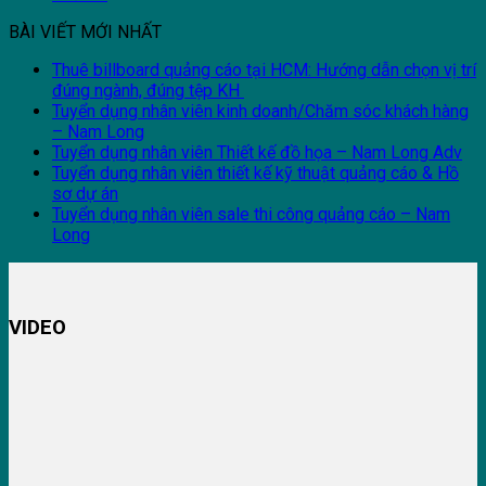
BÀI VIẾT MỚI NHẤT
Thuê billboard quảng cáo tại HCM: Hướng dẫn chọn vị trí
đúng ngành, đúng tệp KH
Tuyển dụng nhân viên kinh doanh/Chăm sóc khách hàng
– Nam Long
Tuyển dụng nhân viên Thiết kế đồ họa – Nam Long Adv
Tuyển dụng nhân viên thiết kế kỹ thuật quảng cáo & Hồ
sơ dự án
Tuyển dụng nhân viên sale thi công quảng cáo – Nam
Long
VIDEO