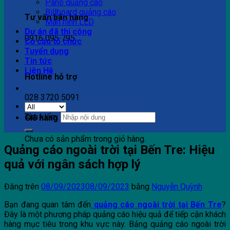
Pano quảng cáo
Billboard quảng cáo
Tư vấn bán hàng
Màn hình LED
Dự án đã thi công
0916 095 795
Cơ cấu tổ chức
Tuyển dụng
Tin tức
Liên Hệ
Hotline hỗ trợ
028 3720 5091
Tìm kiếm:
Giỏ hàng
Chưa có sản phẩm trong giỏ hàng.
Quảng cáo ngoài trời tại Bến Tre: Hiệu
quả với ngân sách hợp lý
Đăng trên
08/09/2023
08/09/2023
bằng
Nguyễn Quỳnh
Bạn đang quan tâm đến
quảng cáo ngoài trời tại Bến Tre
?
Đây là một phương pháp quảng cáo hiệu quả để tiếp cận khách
hàng mục tiêu trong khu vực này. Bảng quảng cáo ngoài trời