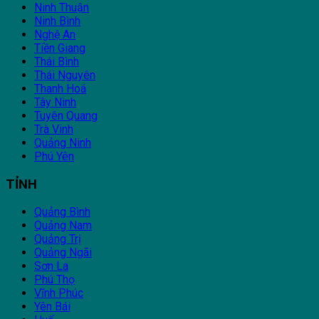
Ninh Thuận
Ninh Bình
Nghệ An
Tiền Giang
Thái Bình
Thái Nguyên
Thanh Hoá
Tây Ninh
Tuyên Quang
Trà Vinh
Quảng Ninh
Phú Yên
TỈNH
Quảng Bình
Quảng Nam
Quảng Trị
Quảng Ngãi
Sơn La
Phú Thọ
Vĩnh Phúc
Yên Bái