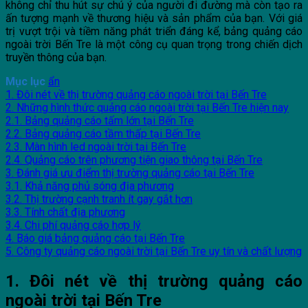
không chỉ thu hút sự chú ý của người đi đường mà còn tạo ra
ấn tượng mạnh về thương hiệu và sản phẩm của bạn. Với giá
trị vượt trội và tiềm năng phát triển đáng kể, bảng quảng cáo
ngoài trời Bến Tre là một công cụ quan trọng trong chiến dịch
truyền thông của bạn.
Mục lục
ẩn
1. Đôi nét về thị trường quảng cáo ngoài trời tại Bến Tre
2. Những hình thức quảng cáo ngoài trời tại Bến Tre hiện nay
2.1. Bảng quảng cáo tấm lớn tại Bến Tre
2.2. Bảng quảng cáo tầm thấp tại Bến Tre
2.3. Màn hình led ngoài trời tại Bến Tre
2.4. Quảng cáo trên phương tiện giao thông tại Bến Tre
3. Đánh giá ưu điểm thị trường quảng cáo tại Bến Tre
3.1. Khả năng phủ sóng địa phương
3.2. Thị trường cạnh tranh ít gay gắt hơn
3.3. Tính chất địa phương
3.4. Chi phí quảng cáo hợp lý
4. Báo giá bảng quảng cáo tại Bến Tre
5. Công ty quảng cáo ngoài trời tại Bến Tre uy tín và chất lượng
1. Đôi nét về thị trường quảng cáo
ngoài trời tại Bến Tre