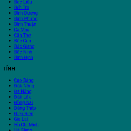
Bạc Liêu
Bến Tre
Bình Dương
Bình Phước
Bình Thuận
Cà Mau
Cần Thơ
Bắc Cạn
Bắc Giang
Bắc Ninh
Bình Định
TỈNH
Cao Bằng
Đắk Nông
Đà Nẵng
Đắk Lắk
Đồng Nai
Đồng Tháp
Điện Biên
Gia Lai
Hồ Chí Minh
Hà Giang