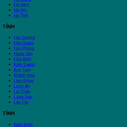
Hà Nam
Hà Nội
Hà Tĩnh
TỈNH
Hải Dương
Hậu Giang
Hải Phòng
Hưng Yên
Hòa Bình
Kiên Giang
Kon Tum
Khánh Hoà
Lâm Đồng
Long An
Lai Châu
Lạng Sơn
Lào Cai
TỈNH
Nam Định